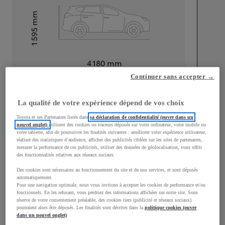
mm
1 595
Hauteur
Longueur
4 180
mm
Continuer sans accepter →
La qualité de votre expérience dépend de vos choix
Toyota et ses Partenaires listés dans
sa déclaration de confidentialité (ouvre dans un
nouvel onglet)
utilisent des cookies ou traceurs déposés sur votre ordinateur, votre mobile ou
Largeur
1 765
mm
votre tablette, afin de poursuivre les finalités suivantes : améliorer votre expérience utilisateur,
réaliser des statistiques d’audience, afficher des publicités ciblées sur les sites de partenaires,
mesurer la performance de ces publicités, utiliser des données de géolocalisation, vous offrir
des fonctionnalités relatives aux réseaux sociaux.
Des cookies sont nécessaires au fonctionnement du site et de nos services, et sont déposés
automatiquement.
Consommation mixte
Pour une navigation optimale, nous vous invitons à accepter les cookies de performance et/ou
fonctionnels. En les refusant, vous perdriez des informations affichées sur notre site. Sous
Émissions CO2
102
g/km
réserve de votre consentement préalable, des cookies tiers (publicité et réseaux sociaux)
pourraient alors être déposés. Les finalités sont décrites dans la
politique cookies (ouvre
dans un nouvel onglet)
.