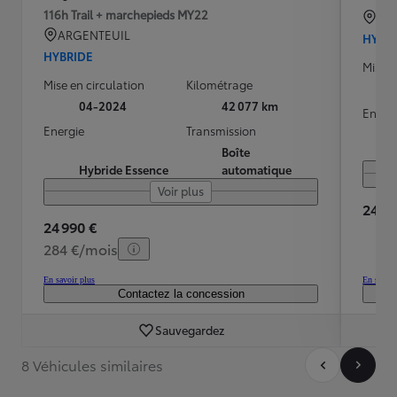
116h Trail + marchepieds MY22
TO
ARGENTEUIL
HYBR
HYBRIDE
Mise e
Mise en circulation
Kilométrage
04-2024
42 077 km
Energ
Energie
Transmission
Boîte
Hybride Essence
automatique
Voir plus
24 49
24 990 €
284 €/mois
En savoir plus
En savoir
Contactez la concession
Sauvegardez
8 Véhicules similaires