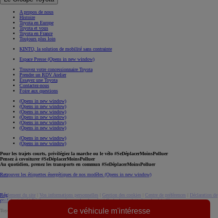
A propos de nous
Histoire
Toyota en Europe
Toyota et vous
Toyota en France
Toujours plus loin
KINTO, la solution de mobilité sans contrainte
Espace Presse
(Opens in new window)
Trouvez votre concessionnaire Toyota
Prendre un RDV Atelier
Essayez une Toyota
Contactez-nous
Foire aux questions
(Opens in new window)
(Opens in new window)
(Opens in new window)
(Opens in new window)
(Opens in new window)
(Opens in new window)
(Opens in new window)
(Opens in new window)
Pour les trajets courts, privilégiez la marche ou le vélo #SeDéplacerMoinsPolluer
Pensez à covoiturer #SeDéplacerMoinsPolluer
Au quotidien, prenez les transports en commun #SeDéplacerMoinsPolluer
Retrouvez les étiquettes énergétiques de nos modèles
(Opens in new window)
Réglement du site
|
Vos informations personnelles
|
Gestion des cookies
|
Centre de préférences
|
Déclaration de
confidentialité
|
Règlement européen sur les données
|
Code de conduite
download (pdf(
Ce véhicule m'intéresse
Toyota. Tous droits réservés. © 2026