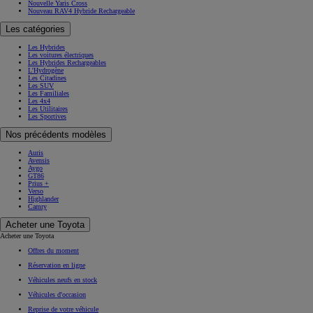
Nouvelle Yaris Cross
Nouveau RAV4 Hybride Rechargeable
Les catégories
Les Hybrides
Les voitures électriques
Les Hybrides Rechargeables
L'Hydrogène
Les Citadines
Les SUV
Les Familiales
Les 4x4
Les Utilitaires
Les Sportives
Nos précédents modèles
Auris
Avensis
Aygo
GT86
Prius +
Verso
Highlander
Camry
Acheter une Toyota
Acheter une Toyota
Offres du moment
Réservation en ligne
Véhicules neufs en stock
Véhicules d'occasion
Reprise de votre véhicule