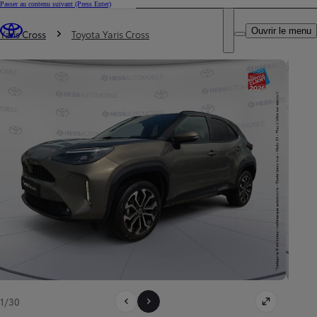
Passer au contenu suivant
(Press Enter)
DEALER NAME
Vous êtes ici
:
Ouvrir le menu
Trouvez un partenaire Toyota
Yaris Cross
Toyota Yaris Cross
1/30