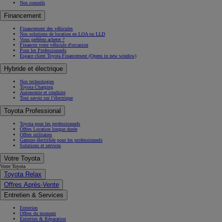
Nos conseils
Financement
Financement des véhicules
Nos solutions de location en LOA ou LLD
Vous préférez acheter ?
Financez votre véhicule d'occasion
Pour les Professionnels
Espace client Toyota Financement
(Opens in new window)
Hybride et électrique
Nos technologies
Toyota Charging
Autonomie et conduite
Tout savoir sur l’électrique
Toyota Professional
Toyota pour les professionnels
Offres Location longue durée
Offres utilitaires
Gamme électrifiée pour les professionnels
Solutions et services
Votre Toyota
Votre Toyota
Toyota Relax
Offres Après-Vente
Entretien & Services
Entretien
Offres du moment
Entretien & Réparation