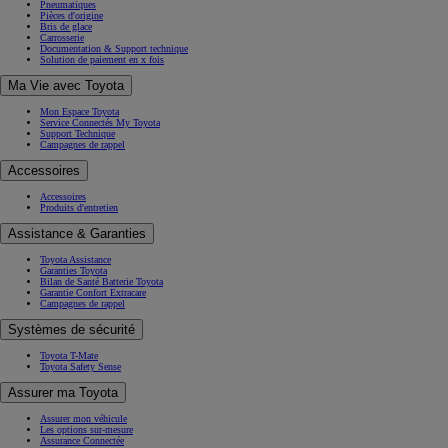
Pneumatiques
Pièces d'origine
Bris de glace
Carrosserie
Documentation & Support technique
Solution de paiement en x fois
Ma Vie avec Toyota
Mon Espace Toyota
Service Connectés My Toyota
Support Technique
Campagnes de rappel
Accessoires
Accessoires
Produits d'entretien
Assistance & Garanties
Toyota Assistance
Garanties Toyota
Bilan de Santé Batterie Toyota
Garantie Confort Extracare
Campagnes de rappel
Systèmes de sécurité
Toyota T-Mate
Toyota Safety Sense
Assurer ma Toyota
Assurer mon véhicule
Les options sur-mesure
Assurance Connectée