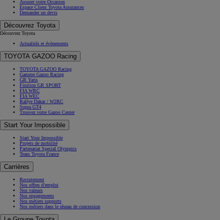
Assurer votre Occasion
Espace Client Toyota Assurances
Demander un devis
Découvrez Toyota
Découvrez Toyota
Actualités et évènements
TOYOTA GAZOO Racing
TOYOTA GAZOO Racing
Gamme Gazoo Racing
GR Yaris
Finition GR SPORT
FIA WRC
FIA WEC
Rallye Dakar / W2RC
Supra GT4
Trouvez votre Gazoo Center
Start Your Impossible
Start Your Impossible
Projets de mobilité
Partenariat Special Olympics
Team Toyota France
Carrières
Recrutement
Nos offres d'emploi
Nos valeurs
Nos engagements
Nos métiers supports
Nos métiers dans le réseau de concession
Le Groupe Toyota