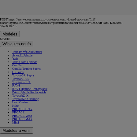
POST https://usc-webcomponents.toyota-europe.com/v1/used-stock-cars/fr/fr?
brand=toyota&uscContext=used&uscEnv=production&vehicleForSaleId=62b270ff-3ab5-4236-9a09-
91456f1851fb
Modèles
Modèles
Véhicules neufs
Tous les véhicules neufs
Aygo X Hybride
Yaris
Yaris Cross Hybride
Corolla
Corolla Touring Sports
GR Yaris
Toyota GR Supra
Toyota C-HR
Toyota C-HR+
RAV4
RAV4 Hybride Rechargeable
Prius Hybride Rechargeable
Toyota bZ4X
Toyota bZ4X Touring
Land Cruiser
Hilux
PROACE CITY
PROACE
PROACE Verso
PROACE MAX
Mirai
Modèles à venir