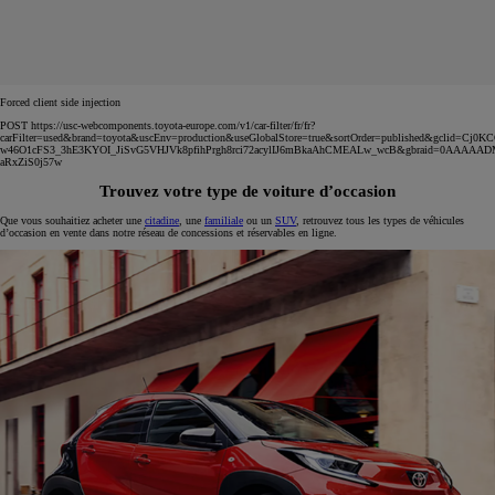
Forced client side injection
POST https://usc-webcomponents.toyota-europe.com/v1/car-filter/fr/fr?
carFilter=used&brand=toyota&uscEnv=production&useGlobalStore=true&sortOrder=published&gclid=C
w46O1cFS3_3hE3KYOI_JiSvG5VHJVk8pfihPrgh8rci72acylIJ6mBkaAhCMEALw_wcB&gbraid=0AAAAA
aRxZiS0j57w
Trouvez votre type de voiture d’occasion
Que vous souhaitiez acheter une
citadine
, une
familiale
ou un
SUV
, retrouvez tous les types de véhicules
d’occasion en vente dans notre réseau de concessions et réservables en ligne.