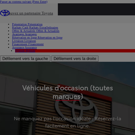
Passer au contenu suivant
(Press Enter)
...
Trouvez un partenaire Toyota
Voiture d'occasion
Présentation
Présentation
Rachats Cash
Rachats ExtraOrdinaires
Offres & Actualités
Offres & Actualités
Avantages
Avantages
Réservation en ligne
Réservation en ligne
Livraison
Livraison
Financement
Financement
Assurance
Assurance
Hybride
Hybride
Défilement vers la gauche
Défilement vers la droite
Véhicules d'occasion (toutes
marques)
Ne manquez pas l'occasion idéale : Réservez-la
facilement en ligne.