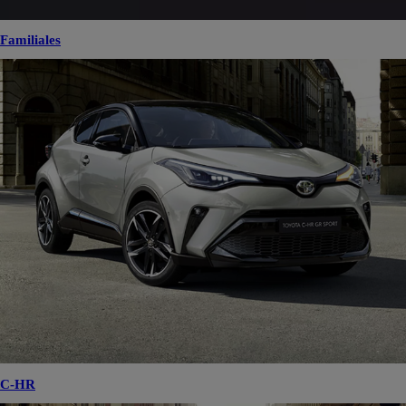
Familiales
C-HR