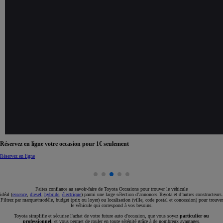
Réservez en ligne votre occasion pour 1€ seulement
Réservez en ligne
Faites confiance au savoir-faire de Toyota Occasions pour trouver le véhicule
idéal (
essence
,
diesel
,
hybride
,
électrique
) parmi une large sélection d’annonces Toyota et d’autres constructeurs.
Filtrez par marque/modèle, budget (prix ou loyer) ou localisation (ville, code postal et concession) pour trouver
le véhicule qui correspond à vos besoins.
Toyota simplifie et sécurise l'achat de votre future auto d'occasion, que vous soyez
particulier ou
professionnel
, et vous permet de rouler en toute sérénité grâce à de nombreux avantages.