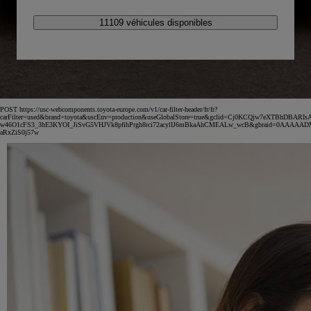
11109 véhicules disponibles
POST https://usc-webcomponents.toyota-europe.com/v1/car-filter-header/fr/fr?
carFilter=used&brand=toyota&uscEnv=production&useGlobalStore=true&gclid=Cj0KCQjw7eXTBhDBARIs
w46O1cFS3_3hE3KYOI_JiSvG5VHJVk8pfihPrgh8rci72acylIJ6mBkaAhCMEALw_wcB&gbraid=0AAAAA
aRxZiS0j57w