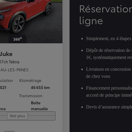
Réservatio
ligne
Simplement, en 4 étapes
Dépôt de réservation de
 Juke
1€, systématiquement res
117ch Tekna
Livraison en concession
AU-LES-MINES
de chez vous
culation
Kilométrage
021
46 655 km
Financement personnalis
accord de principe immé
Transmission
Boîte
Devis d’assurance simple
nce
manuelle
Voir plus