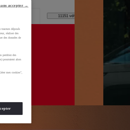
lle ?
sans accepter →
Code Postal / Concession
11151 véhicules disponibles
u traceurs déposés
eur, réaliser des
iser des données de
s perdriez des
d=0AAAAADMU_rNHF5hpFDrrQBD2ybUHe3Zv7
x) pourraient alors
Gérer mes cookies",
cepter