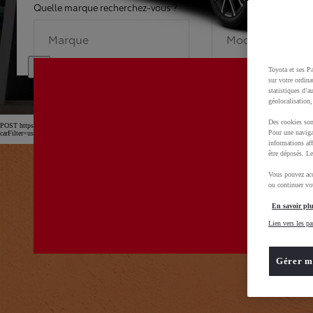
Quelle marque recherchez-vous ?
Quel modèle recherche
Marque
Modèle
Toyota et ses Pa
sur votre ordina
statistiques d’a
géolocalisation,
Des cookies son
POST https://usc-webcomponents.toyota-europe.com/v1/car-filter-header/fr/fr?
Pour une naviga
carFilter=used&brand=toyota&uscEnv=production&useGlobalStore=true&gclid=CjwKCAjw4dDT
informations aff
être déposés. Le
Vous pouvez acc
ou continuer vot
En savoir plu
Lien vers les pa
Gérer m