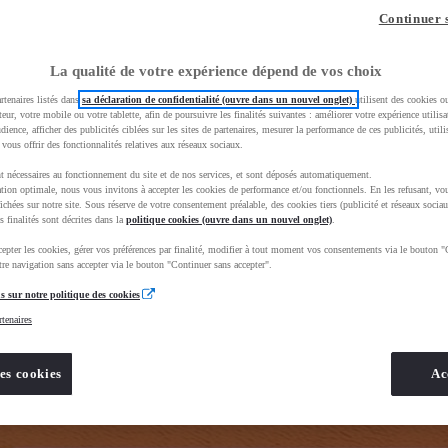
z-vous ?
Quel est votre budget ?
Dans quelle vi
Continuer 
Prix / Loyer
Ville / 
La qualité de votre expérience dépend de vos choix
rtenaires listés dans
sa déclaration de confidentialité (ouvre dans un nouvel onglet)
utilisent des cookies o
teur, votre mobile ou votre tablette, afin de poursuivre les finalités suivantes : améliorer votre expérience utilisat
udience, afficher des publicités ciblées sur les sites de partenaires, mesurer la performance de ces publicités, util
 vous offrir des fonctionnalités relatives aux réseaux sociaux.
t nécessaires au fonctionnement du site et de nos services, et sont déposés automatiquement.
tion optimale, nous vous invitons à accepter les cookies de performance et/ou fonctionnels. En les refusant, vou
BhAqEiwAkHYmSkgJOZZE_68xlBxFEDrHbe8EW2dfvFJD1WAj2eZHGFoR6rPEiJ4fpxoCNqYQAvD_BwE&gbrai
ichées sur notre site. Sous réserve de votre consentement préalable, des cookies tiers (publicité et réseaux sociau
s finalités sont décrites dans la
politique cookies (ouvre dans un nouvel onglet)
.
epter les cookies, gérer vos préférences par finalité, modifier à tout moment vos consentements via le bouton "
re navigation sans accepter via le bouton "Continuer sans accepter".
s sur notre politique des cookies
rtenaires
es cookies
Ac