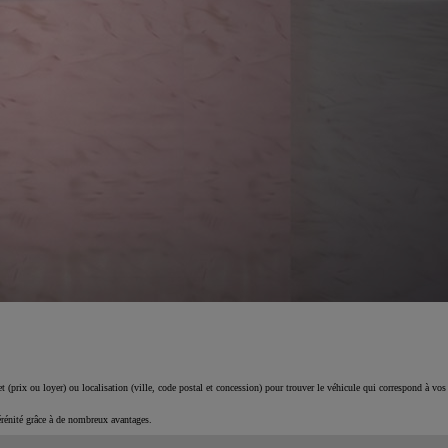
 (prix ou loyer) ou localisation (ville, code postal et concession) pour trouver le véhicule qui correspond à vos
érénité grâce à de nombreux avantages.