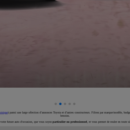
ctrique
) parmi une large sélection d’annonces Toyota et d’autres constructeurs. Filtrez par marque/modèle, budget
besoins.
e votre future auto d'occasion, que vous soyez
particulier ou professionnel
, et vous permet de rouler en toute s