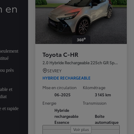
n en
 seulement
Toyota C-HR
titué
2.0 Hybride Rechargeable 225ch GR Sport Premi
 ou près
SEVREY
HYBRIDE RECHARGEABLE
Mise en circulation
Kilométrage
able et
06-2025
3 145 km
diat
Energie
Transmission
 et rapide
Hybride
rechargeable
Boîte
Essence
automatique
Voir plus