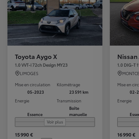
Toyota Aygo X
Nissan
1.0 VVT-i 72ch Design MY23
1.0 DIG-T 
LIMOGES
MONTCE
Mise en circulation
Kilométrage
Mise en cir
05-2023
23 591 km
02-2
Energie
Transmission
Energie
Boîte
Essence
manuelle
Esse
Voir plus
15 990 €
16 990 €