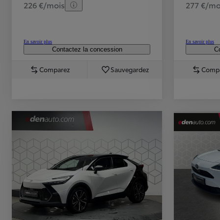
226 €/mois
277 €/mo
En savoir plus
En savoir plus
Contactez la concession
Co
Comparez
Sauvegardez
Comp
TOYOTA C-HR
HYBRIDE OU HYBRIDE RECHARGEABLE
Disponible rapidement