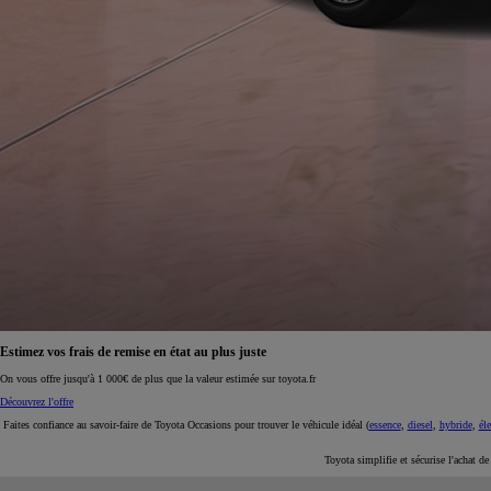
À partir de 19 700 €
Nouvelle Yaris Cross
HYBRIDE
Disponible prochainement
Estimez vos frais de remise en état au plus juste
On vous offre jusqu'à 1 000€ de plus que la valeur estimée sur toyota.fr
Découvrez l'offre
Faites confiance au savoir-faire de Toyota Occasions pour trouver le véhicule idéal (
essence
,
diesel
,
hybride
,
éle
Toyota simplifie et sécurise l'achat d