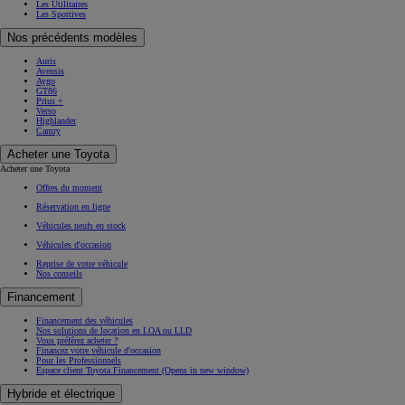
Les Utilitaires
Les Sportives
Nos précédents modèles
Auris
Avensis
Aygo
GT86
Prius +
Verso
Highlander
Camry
Acheter une Toyota
Acheter une Toyota
Offres du moment
Réservation en ligne
Véhicules neufs en stock
Véhicules d'occasion
Reprise de votre véhicule
Nos conseils
Financement
Financement des véhicules
Nos solutions de location en LOA ou LLD
Vous préférez acheter ?
Financez votre véhicule d'occasion
Pour les Professionnels
Espace client Toyota Financement
(Opens in new window)
Hybride et électrique