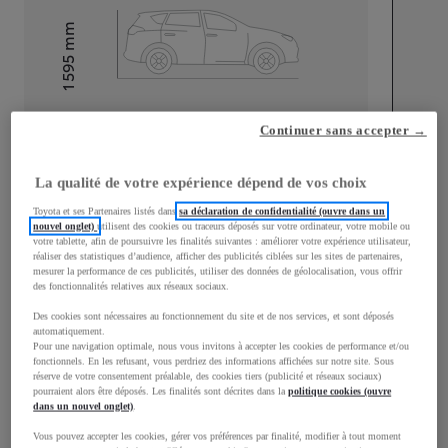
mm
1 595
Hauteur
Longueur
4 180
mm
Continuer sans accepter →
La qualité de votre expérience dépend de vos choix
Toyota et ses Partenaires listés dans
sa déclaration de confidentialité (ouvre dans un
nouvel onglet)
utilisent des cookies ou traceurs déposés sur votre ordinateur, votre mobile ou
votre tablette, afin de poursuivre les finalités suivantes : améliorer votre expérience utilisateur,
réaliser des statistiques d’audience, afficher des publicités ciblées sur les sites de partenaires,
Largeur
1 765
mm
mesurer la performance de ces publicités, utiliser des données de géolocalisation, vous offrir
des fonctionnalités relatives aux réseaux sociaux.
Des cookies sont nécessaires au fonctionnement du site et de nos services, et sont déposés
automatiquement.
Pour une navigation optimale, nous vous invitons à accepter les cookies de performance et/ou
Consommation mixte
fonctionnels. En les refusant, vous perdriez des informations affichées sur notre site. Sous
réserve de votre consentement préalable, des cookies tiers (publicité et réseaux sociaux)
pourraient alors être déposés. Les finalités sont décrites dans la
politique cookies (ouvre
Consommation mixte
4,4
L/100 km
dans un nouvel onglet)
.
Émissions CO2
100
g/km
Vous pouvez accepter les cookies, gérer vos préférences par finalité, modifier à tout moment