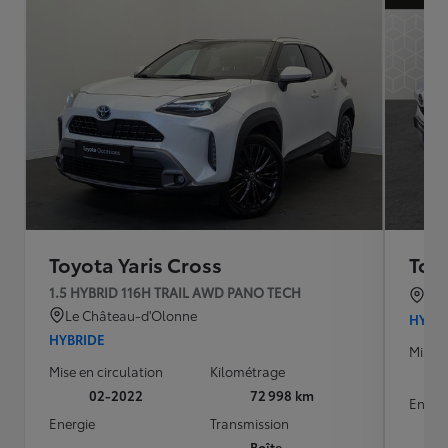
Toyota Yaris Cross
Toyo
1.5 HYBRID 116H TRAIL AWD PANO TECH
TO
Le Château-d'Olonne
HYBR
HYBRIDE
Mise e
Mise en circulation
Kilométrage
02-2022
72 998 km
Energ
Energie
Transmission
Boîte