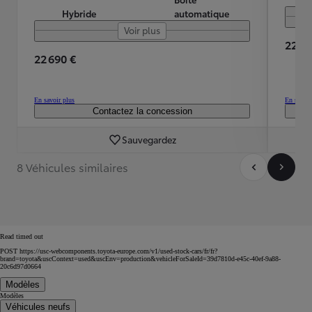
Hybride
automatique
Voir plus
22 29
22 690 €
En savoir plus
En savoir
Contactez la concession
Sauvegardez
8 Véhicules similaires
Read timed out
POST https://usc-webcomponents.toyota-europe.com/v1/used-stock-cars/fr/fr?
brand=toyota&uscContext=used&uscEnv=production&vehicleForSaleId=39d7810d-e45c-40ef-9a88-
20c6d97d0664
Modèles
Modèles
Véhicules neufs