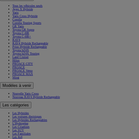
Tous les véhicules neufs
Aygo X Hybride
Yaris
Yaris Cross Hybride
Corolla
Corolla Touring Sports
GR Yaris
Toyota GR Supra
Toyota C-HR
Toyota C-HR+
RAV4
RAV4 Hybride Rechargeable
Prius Hybride Rechargeable
Toyota bZ4X
Toyota bZ4X Touring
Land Cruiser
Hilux
PROACE CITY
PROACE
PROACE Verso
PROACE MAX
Mirai
Modèles à venir
Nouvelle Yaris Cross
Nouveau RAV4 Hybride Rechargeable
Les catégories
Les Hybrides
Les voitures électriques
Les Hybrides Rechargeables
L'Hydrogène
Les Citadines
Les SUV
Les Familiales
Les 4x4