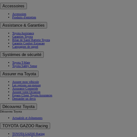
Accessoires
Accessoires
Produits d'entretien
Assistance & Garanties
Toyota Assistance
Garanties Toyota
Bilan de Santé Batterie Toyota
Garantie Confort Extracare
Campagnes de rappel
Systèmes de sécurité
Toyota T-Mate
Toyota Safety Sense
Assurer ma Toyota
Assurer mon véhicule
Les options sur-mesure
Assurance Connectée
Assurer votre Occasion
Espace Client Toyota Assurances
Demander un devis
Découvrez Toyota
Découvrez Toyota
Actualités et évènements
TOYOTA GAZOO Racing
TOYOTA GAZOO Racing