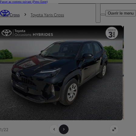
Passer au contenu suivant
(Press Enter)
DEALER NAME
Vous êtes ici
:
Ouvrir le menu
Trouvez un partenaire Toyota
Yaris Cross
Toyota Yaris Cross
1/22