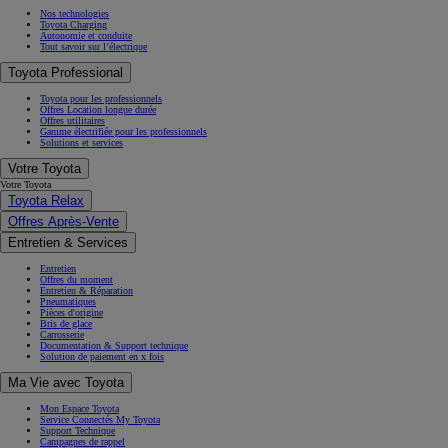
Nos technologies
Toyota Charging
Autonomie et conduite
Tout savoir sur l’électrique
Toyota Professional
Toyota pour les professionnels
Offres Location longue durée
Offres utilitaires
Gamme électrifiée pour les professionnels
Solutions et services
Votre Toyota
Votre Toyota
Toyota Relax
Offres Après-Vente
Entretien & Services
Entretien
Offres du moment
Entretien & Réparation
Pneumatiques
Pièces d'origine
Bris de glace
Carrosserie
Documentation & Support technique
Solution de paiement en x fois
Ma Vie avec Toyota
Mon Espace Toyota
Service Connectés My Toyota
Support Technique
Campagnes de rappel