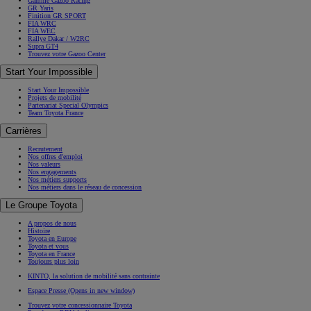
Gamme Gazoo Racing
GR Yaris
Finition GR SPORT
FIA WRC
FIA WEC
Rallye Dakar / W2RC
Supra GT4
Trouvez votre Gazoo Center
Start Your Impossible
Start Your Impossible
Projets de mobilité
Partenariat Special Olympics
Team Toyota France
Carrières
Recrutement
Nos offres d'emploi
Nos valeurs
Nos engagements
Nos métiers supports
Nos métiers dans le réseau de concession
Le Groupe Toyota
A propos de nous
Histoire
Toyota en Europe
Toyota et vous
Toyota en France
Toujours plus loin
KINTO, la solution de mobilité sans contrainte
Espace Presse
(Opens in new window)
Trouvez votre concessionnaire Toyota