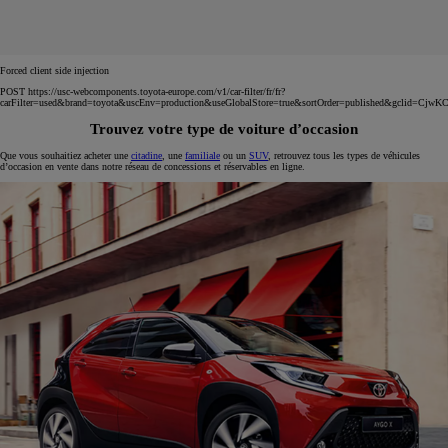
Forced client side injection
POST https://usc-webcomponents.toyota-europe.com/v1/car-filter/fr/fr?
carFilter=used&brand=toyota&uscEnv=production&useGlobalStore=true&sortOrder=published&
Trouvez votre type de voiture d’occasion
Que vous souhaitiez acheter une
citadine
, une
familiale
ou un
SUV
, retrouvez tous les types de véhicules
d’occasion en vente dans notre réseau de concessions et réservables en ligne.