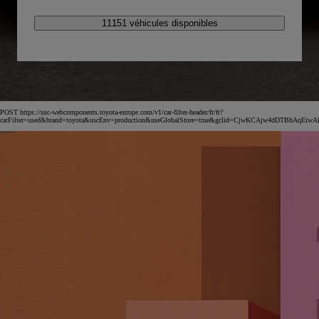
11151 véhicules disponibles
POST https://usc-webcomponents.toyota-europe.com/v1/car-filter-header/fr/fr?
carFilter=used&brand=toyota&uscEnv=production&useGlobalStore=true&gclid=CjwKCAjw4dDT