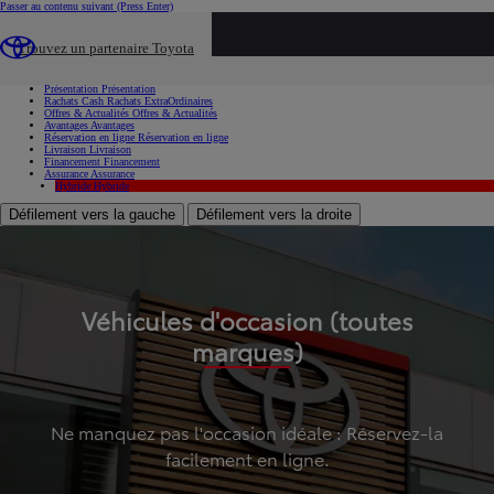
Passer au contenu suivant
(Press Enter)
...
Trouvez un partenaire Toyota
Voiture d'occasion
Présentation
Présentation
Rachats Cash
Rachats ExtraOrdinaires
Offres & Actualités
Offres & Actualités
Avantages
Avantages
Réservation en ligne
Réservation en ligne
Livraison
Livraison
Financement
Financement
Assurance
Assurance
Hybride
Hybride
Défilement vers la gauche
Défilement vers la droite
Véhicules d'occasion (toutes
marques)
Ne manquez pas l'occasion idéale : Réservez-la
facilement en ligne.