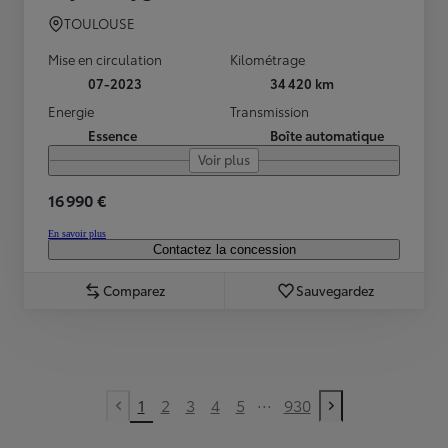
TOULOUSE
Mise en circulation
Kilométrage
07-2023
34 420 km
Energie
Transmission
Essence
Boîte automatique
Voir plus
16 990 €
En savoir plus
Contactez la concession
Comparez
Sauvegardez
...
1
2
3
4
5
930
Previous page
Next page