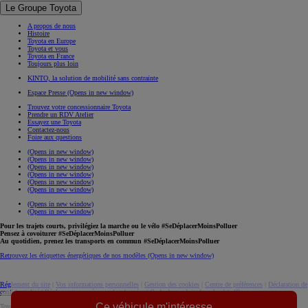
Le Groupe Toyota
A propos de nous
Histoire
Toyota en Europe
Toyota et vous
Toyota en France
Toujours plus loin
KINTO, la solution de mobilité sans contrainte
Espace Presse
(Opens in new window)
Trouvez votre concessionnaire Toyota
Prendre un RDV Atelier
Essayez une Toyota
Contactez-nous
Foire aux questions
(Opens in new window)
(Opens in new window)
(Opens in new window)
(Opens in new window)
(Opens in new window)
(Opens in new window)
(Opens in new window)
(Opens in new window)
Pour les trajets courts, privilégiez la marche ou le vélo #SeDéplacerMoinsPolluer
Pensez à covoiturer #SeDéplacerMoinsPolluer
Au quotidien, prenez les transports en commun #SeDéplacerMoinsPolluer
Retrouvez les étiquettes énergétiques de nos modèles
(Opens in new window)
Réglement du site
|
Vos informations personnelles
|
Gestion des cookies
|
Centre de préférences
|
Déclaration de
confidentialité
|
Règlement européen sur les données
|
Code de conduite
download (pdf(
Ce véhicule m'intéresse
Toyota. Tous droits réservés. © 2026