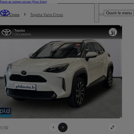
Passer au contenu suivant
(Press Enter)
DEALER NAME
Vous êtes ici
:
Ouvrir le menu
Trouvez un partenaire Toyota
Yaris Cross
Toyota Yaris Cross
1/30