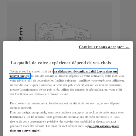
mm
1 595
Hauteur
Continuer sans accepter →
Longueur
4 180
mm
La qualité de votre expérience dépend de vos choix
Toyota et ses Partenaires listés dans
sa déclaration de confidentialité (ouvre dans un
nouvel onglet)
utilisent des cookies ou traceurs déposés sur votre ordinateur, votre mobile ou
votre tablette, afin de poursuivre les finalités suivantes : améliorer votre expérience utilisateur,
réaliser des statistiques d’audience, afficher des publicités ciblées sur les sites de partenaires,
mesurer la performance de ces publicités, utiliser des données de géolocalisation, vous offrir
des fonctionnalités relatives aux réseaux sociaux.
Largeur
1 765
mm
Des cookies sont nécessaires au fonctionnement du site et de nos services, et sont déposés
automatiquement.
Pour une navigation optimale, nous vous invitons à accepter les cookies de performance et/ou
fonctionnels. En les refusant, vous perdriez des informations affichées sur notre site. Sous
réserve de votre consentement préalable, des cookies tiers (publicité et réseaux sociaux)
pourraient alors être déposés. Les finalités sont décrites dans la
politique cookies (ouvre
Consommation mixte
dans un nouvel onglet)
.