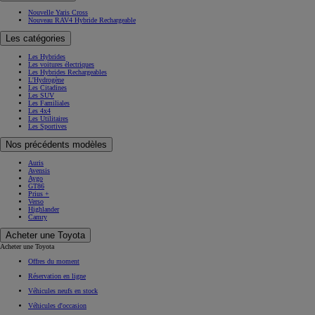
Nouvelle Yaris Cross
Nouveau RAV4 Hybride Rechargeable
Les catégories
Les Hybrides
Les voitures électriques
Les Hybrides Rechargeables
L'Hydrogène
Les Citadines
Les SUV
Les Familiales
Les 4x4
Les Utilitaires
Les Sportives
Nos précédents modèles
Auris
Avensis
Aygo
GT86
Prius +
Verso
Highlander
Camry
Acheter une Toyota
Acheter une Toyota
Offres du moment
Réservation en ligne
Véhicules neufs en stock
Véhicules d'occasion