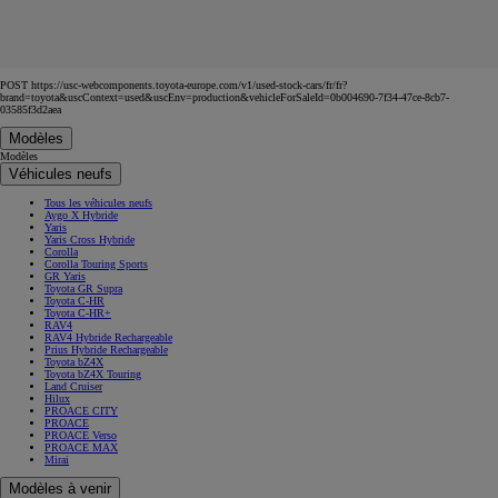
POST https://usc-webcomponents.toyota-europe.com/v1/used-stock-cars/fr/fr?
brand=toyota&uscContext=used&uscEnv=production&vehicleForSaleId=0b004690-7f34-47ce-8cb7-
03585f3d2aea
Modèles
Modèles
Véhicules neufs
Tous les véhicules neufs
Aygo X Hybride
Yaris
Yaris Cross Hybride
Corolla
Corolla Touring Sports
GR Yaris
Toyota GR Supra
Toyota C-HR
Toyota C-HR+
RAV4
RAV4 Hybride Rechargeable
Prius Hybride Rechargeable
Toyota bZ4X
Toyota bZ4X Touring
Land Cruiser
Hilux
PROACE CITY
PROACE
PROACE Verso
PROACE MAX
Mirai
Modèles à venir