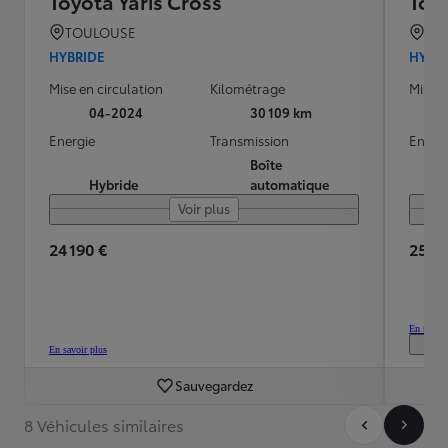
Toyota Yaris Cross
Toyo
TOULOUSE
CA
HYBRIDE
HYBR
Mise en circulation
Kilométrage
Mise e
04-2024
30 109 km
Energie
Transmission
Energ
Boîte
Hybride
automatique
Voir plus
24 190 €
25 99
En savoir
En savoir plus
Sauvegardez
8 Véhicules similaires