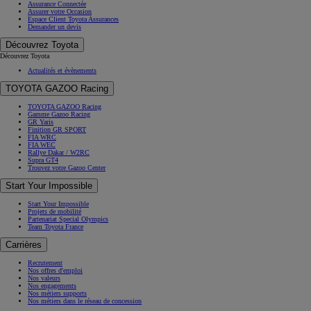
Assurance Connectée
Assurer votre Occasion
Espace Client Toyota Assurances
Demander un devis
Découvrez Toyota
Découvrez Toyota
Actualités et évènements
TOYOTA GAZOO Racing
TOYOTA GAZOO Racing
Gamme Gazoo Racing
GR Yaris
Finition GR SPORT
FIA WRC
FIA WEC
Rallye Dakar / W2RC
Supra GT4
Trouvez votre Gazoo Center
Start Your Impossible
Start Your Impossible
Projets de mobilité
Partenariat Special Olympics
Team Toyota France
Carrières
Recrutement
Nos offres d'emploi
Nos valeurs
Nos engagements
Nos métiers supports
Nos métiers dans le réseau de concession