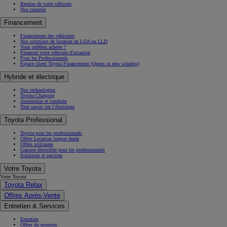
Reprise de votre véhicule
Nos conseils
Financement
Financement des véhicules
Nos solutions de location en LOA ou LLD
Vous préférez acheter ?
Financez votre véhicule d'occasion
Pour les Professionnels
Espace client Toyota Financement
(Opens in new window)
Hybride et électrique
Nos technologies
Toyota Charging
Autonomie et conduite
Tout savoir sur l’électrique
Toyota Professional
Toyota pour les professionnels
Offres Location longue durée
Offres utilitaires
Gamme électrifiée pour les professionnels
Solutions et services
Votre Toyota
Votre Toyota
Toyota Relax
Offres Après-Vente
Entretien & Services
Entretien
Offres du moment