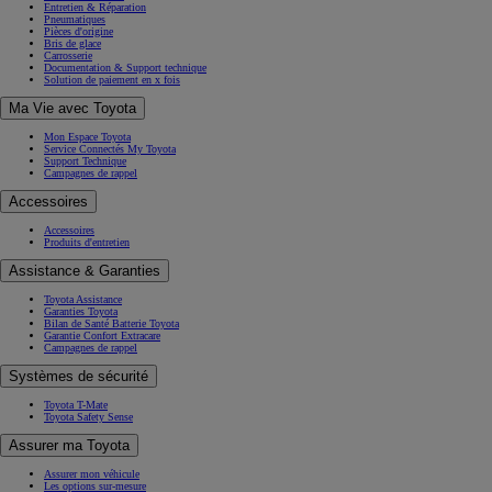
Entretien & Réparation
Pneumatiques
Pièces d'origine
Bris de glace
Carrosserie
Documentation & Support technique
Solution de paiement en x fois
Ma Vie avec Toyota
Mon Espace Toyota
Service Connectés My Toyota
Support Technique
Campagnes de rappel
Accessoires
Accessoires
Produits d'entretien
Assistance & Garanties
Toyota Assistance
Garanties Toyota
Bilan de Santé Batterie Toyota
Garantie Confort Extracare
Campagnes de rappel
Systèmes de sécurité
Toyota T-Mate
Toyota Safety Sense
Assurer ma Toyota
Assurer mon véhicule
Les options sur-mesure