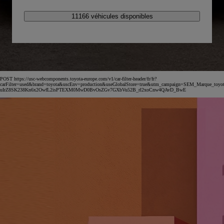
11166 véhicules disponibles
POST https://usc-webcomponents.toyota-europe.com/v1/car-filter-header/fr/fr?
carFilter=used&brand=toyota&uscEnv=production&useGlobalStore=true&utm_campaign=SEM_Marqu
uIrZ8SK238Kn6x2OwfL2isPTEXM0MwD0BvOsZGv7GXbVu52B_rl2xoCnw4QAvD_BwE