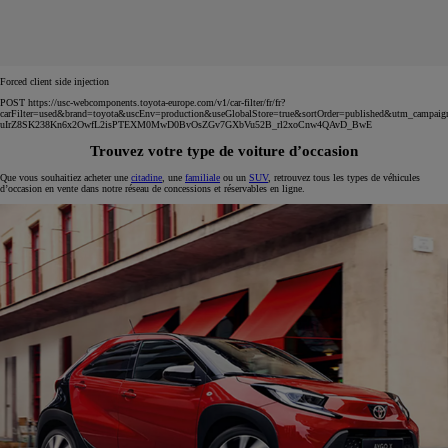
Forced client side injection
POST https://usc-webcomponents.toyota-europe.com/v1/car-filter/fr/fr?
carFilter=used&brand=toyota&uscEnv=production&useGlobalStore=true&sortOrder=published&utm
uIrZ8SK238Kn6x2OwfL2isPTEXM0MwD0BvOsZGv7GXbVu52B_rl2xoCnw4QAvD_BwE
Trouvez votre type de voiture d’occasion
Que vous souhaitiez acheter une
citadine
, une
familiale
ou un
SUV
, retrouvez tous les types de véhicules
d’occasion en vente dans notre réseau de concessions et réservables en ligne.