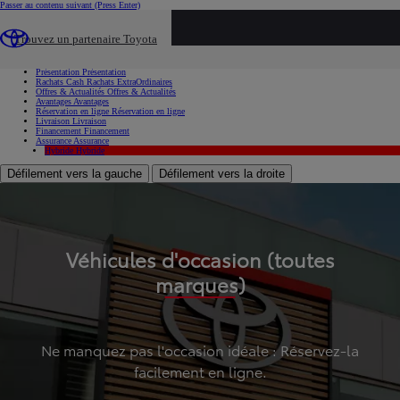
Passer au contenu suivant
(Press Enter)
...
Trouvez un partenaire Toyota
Voiture d'occasion
Présentation
Présentation
Rachats Cash
Rachats ExtraOrdinaires
Offres & Actualités
Offres & Actualités
Avantages
Avantages
Réservation en ligne
Réservation en ligne
Livraison
Livraison
Financement
Financement
Assurance
Assurance
Hybride
Hybride
Défilement vers la gauche
Défilement vers la droite
Véhicules d'occasion (toutes
marques)
Ne manquez pas l'occasion idéale : Réservez-la
facilement en ligne.