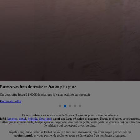
Réservez en ligne votre occasion pour 1€ seulement
Réservez en ligne
Faites confiance au savoir-faire de Toyota Occasions pour trouver le véhicule
idéal (
essence
,
diesel
,
hybride
,
électrique
) parmi une large sélection d’annonces Toyota et d’autres constructeurs.
Filtrez par marque/modèle, budget (prix ou loyer) ou localisation (ville, code postal et concession) pour trouver
le véhicule qui correspond à vos besoins.
Toyota simplifie et sécurise l'achat de votre future auto d'occasion, que vous soyez
particulier ou
professionnel
, et vous permet de rouler en toute sérénité grâce à de nombreux avantages.