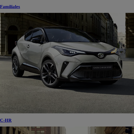
Familiales
C-HR