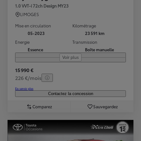
1.0 VVT-i 72ch Design MY23
LIMOGES
Mise en circulation
Kilométrage
05-2023
23 591 km
Energie
Transmission
Essence
Boîte manuelle
Voir plus
15 990 €
226 €/mois
En savoir plus
Contactez la concession
Comparez
Sauvegardez