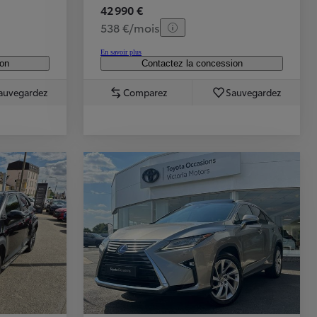
42 990 €
538 €/mois
En savoir plus
ion
Contactez la concession
auvegardez
Comparez
Sauvegardez