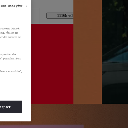
lle ?
sans accepter →
Code Postal / Concession
11165 véhicules disponibles
u traceurs déposés
eur, réaliser des
iser des données de
s perdriez des
x) pourraient alors
Gérer mes cookies",
cepter