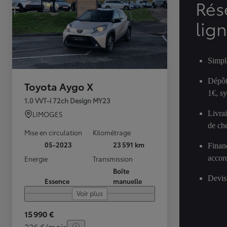
Rés
lig
Simpl
Dépôt
Toyota Aygo X
1€, s
1.0 VVT-i 72ch Design MY23
Livra
LIMOGES
de ch
Mise en circulation
Kilométrage
05-2023
23 591 km
Finan
accor
Energie
Transmission
Boîte
Devis
Essence
manuelle
Voir plus
15 990 €
226 €/mois