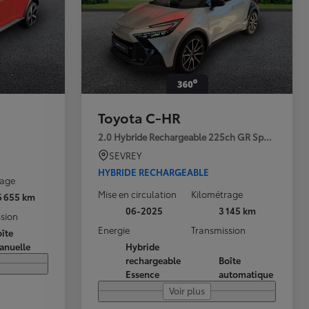
Toyota C-HR
2.0 Hybride Rechargeable 225ch GR Sport Premi
SEVREY
HYBRIDE RECHARGEABLE
rage
Mise en circulation
Kilométrage
6 655 km
06-2025
3 145 km
sion
Energie
Transmission
îte
anuelle
Hybride
rechargeable
Boîte
Essence
automatique
Voir plus