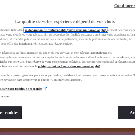
z-vous ?
Quel est votre budget ?
Dans quelle vi
Continuer 
Prix / Loyer
Ville / 
La qualité de votre expérience dépend de vos choix
rtenaires listés dans
sa déclaration de confidentialité (ouvre dans un nouvel onglet)
utilisent des cookies o
teur, votre mobile ou votre tablette, afin de poursuivre les finalités suivantes : améliorer votre expérience utilisat
udience, afficher des publicités ciblées sur les sites de partenaires, mesurer la performance de ces publicités, util
 vous offrir des fonctionnalités relatives aux réseaux sociaux.
t nécessaires au fonctionnement du site et de nos services, et sont déposés automatiquement.
ta&uscEnv=production&useGlobalStore=true&vehicules%2Fsogida-marmande=
tion optimale, nous vous invitons à accepter les cookies de performance et/ou fonctionnels. En les refusant, vou
ichées sur notre site. Sous réserve de votre consentement préalable, des cookies tiers (publicité et réseaux sociau
s finalités sont décrites dans la
politique cookies (ouvre dans un nouvel onglet)
.
epter les cookies, gérer vos préférences par finalité, modifier à tout moment vos consentements via le bouton "
re navigation sans accepter via le bouton "Continuer sans accepter".
s sur notre politique des cookies
rtenaires
es cookies
Ac