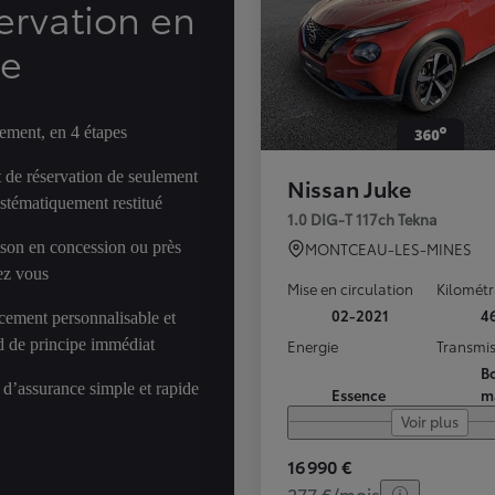
ervation en
ne
ement, en 4 étapes
 de réservation de seulement
Nissan Juke
ystématiquement restitué
1.0 DIG-T 117ch Tekna
ison en concession ou près
MONTCEAU-LES-MINES
ez vous
Mise en circulation
Kilomét
02-2021
4
cement personnalisable et
d de principe immédiat
Energie
Transmis
Bo
 d’assurance simple et rapide
Essence
m
Voir plus
16 990 €
277 €/mois