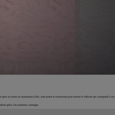
 (prix ou loyer) ou localisation (ville, code postal et concession) pour trouver le véhicule qui correspond à vos
érénité grâce à de nombreux avantages.