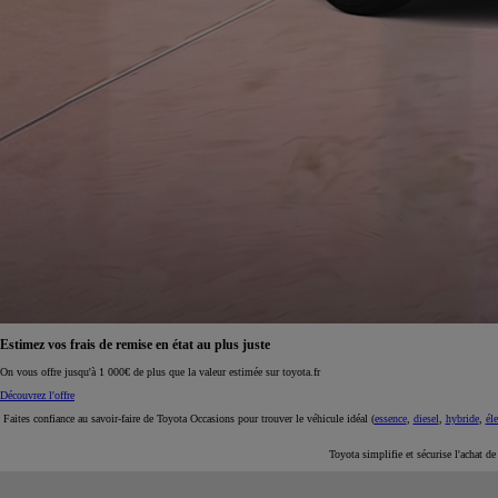
À partir de 19 700 €
Nouvelle Yaris Cross
HYBRIDE
Disponible prochainement
Estimez vos frais de remise en état au plus juste
On vous offre jusqu'à 1 000€ de plus que la valeur estimée sur toyota.fr
Découvrez l'offre
Faites confiance au savoir-faire de Toyota Occasions pour trouver le véhicule idéal (
essence
,
diesel
,
hybride
,
éle
Toyota simplifie et sécurise l'achat d