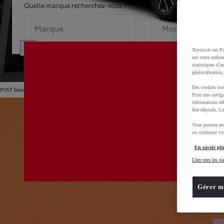
Quelle marque recherchez-vous ?
Quel modèle recherche
Marque
Modèle
Toyota et ses Pa
sur votre ordina
statistiques d’a
géolocalisation,
Des cookies son
POST https://usc-webcomponents.toyota-europe.com/v1/car-filter-header/fr/fr?carFilter=used&brand=toyo
Pour une naviga
informations aff
être déposés. Le
Vous pouvez acc
ou continuer vot
En savoir plu
Lien vers les pa
Gérer m