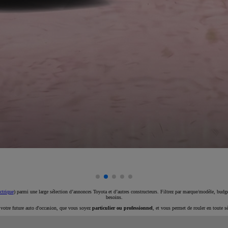
ctrique
) parmi une large sélection d’annonces Toyota et d’autres constructeurs. Filtrez par marque/modèle, budget
besoins.
e votre future auto d'occasion, que vous soyez
particulier ou professionnel
, et vous permet de rouler en toute s