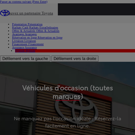
Passer au contenu suivant
(Press Enter)
...
Trouvez un partenaire Toyota
Voiture d'occasion
Présentation
Présentation
Rachats Cash
Rachats ExtraOrdinaires
Offres & Actualités
Offres & Actualités
Avantages
Avantages
Réservation en ligne
Réservation en ligne
Livraison
Livraison
Financement
Financement
Assurance
Assurance
Hybride
Hybride
Défilement vers la gauche
Défilement vers la droite
Véhicules d'occasion (toutes
marques)
Ne manquez pas l'occasion idéale : Réservez-la
facilement en ligne.