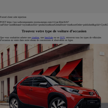
Forced client side injection
POST https://usc-webcomponents.toyota-europe.com/v1/car-filter/fr/fr?
carFilter=used&brand=toyota&uscEnv=production&useGlobalStore=true&sortOrder=published&g
Trouvez votre type de voiture d’occasion
Que vous souhaitiez acheter une
citadine
, une
familiale
ou un
SUV
, retrouvez tous les types de véhicules
d’occasion en vente dans notre réseau de concessions et réservables en ligne.