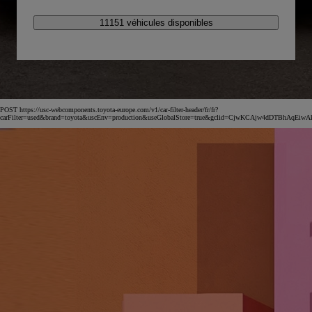
11151 véhicules disponibles
POST https://usc-webcomponents.toyota-europe.com/v1/car-filter-header/fr/fr?
carFilter=used&brand=toyota&uscEnv=production&useGlobalStore=true&gclid=CjwKCAjw4dDTBh