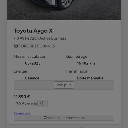
Toyota Aygo X
1.0 VVT-i 72ch Active Business
CORBEIL ESSONNES
Mise en circulation
Kilométrage
05-2023
16 402 km
Energie
Transmission
Essence
Boîte manuelle
Voir plus
11 890 €
130 €/mois
En savoir plus
Contactez la concession