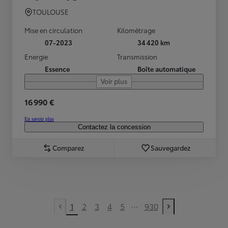
TOULOUSE
Mise en circulation
Kilométrage
07-2023
34 420 km
Energie
Transmission
Essence
Boîte automatique
Voir plus
16 990 €
En savoir plus
Contactez la concession
Comparez
Sauvegardez
...
1
2
3
4
5
930
Previous page
Next page