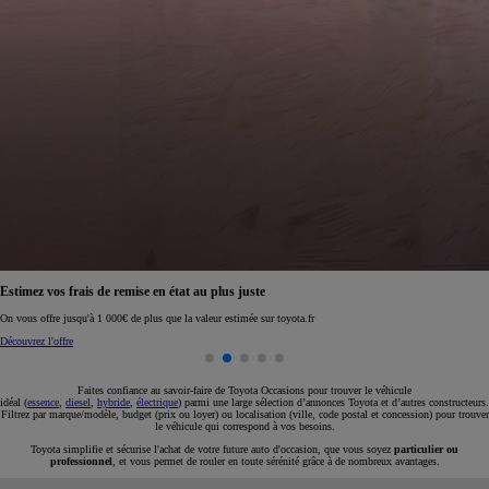
Réservez en ligne votre occasion pour 1€ seulement
Réservez en ligne
Faites confiance au savoir-faire de Toyota Occasions pour trouver le véhicule
idéal (
essence
,
diesel
,
hybride
,
électrique
) parmi une large sélection d’annonces Toyota et d’autres constructeurs.
Filtrez par marque/modèle, budget (prix ou loyer) ou localisation (ville, code postal et concession) pour trouver
le véhicule qui correspond à vos besoins.
Toyota simplifie et sécurise l'achat de votre future auto d'occasion, que vous soyez
particulier ou
professionnel
, et vous permet de rouler en toute sérénité grâce à de nombreux avantages.