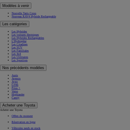
Modèles à venir
Nouvelle Yaris Cross
Nouveau RAV4 Hybride Rechargeable
Les catégories
Les Hybrides
Les voitures électriques
Les Hybrides Rechargeables
L'Hydrogène
Les Citadines
Les SUV
Les Familiales
Les 4x4
Les Utilitaires
Les Sportives
Nos précédents modèles
Auris
Avensis
Aygo
GT86
Prius +
Verso
Highlander
Camry
Acheter une Toyota
Acheter une Toyota
Offres du moment
Réservation en ligne
Véhicules neufs en stock