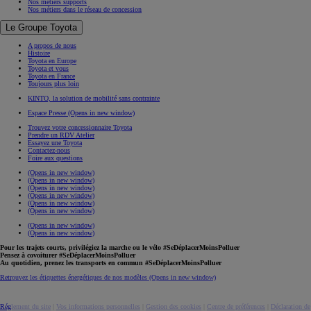
Nos métiers supports
Nos métiers dans le réseau de concession
Le Groupe Toyota
A propos de nous
Histoire
Toyota en Europe
Toyota et vous
Toyota en France
Toujours plus loin
KINTO, la solution de mobilité sans contrainte
Espace Presse
(Opens in new window)
Trouvez votre concessionnaire Toyota
Prendre un RDV Atelier
Essayez une Toyota
Contactez-nous
Foire aux questions
(Opens in new window)
(Opens in new window)
(Opens in new window)
(Opens in new window)
(Opens in new window)
(Opens in new window)
(Opens in new window)
(Opens in new window)
Pour les trajets courts, privilégiez la marche ou le vélo #SeDéplacerMoinsPolluer
Pensez à covoiturer #SeDéplacerMoinsPolluer
Au quotidien, prenez les transports en commun #SeDéplacerMoinsPolluer
Retrouvez les étiquettes énergétiques de nos modèles
(Opens in new window)
Réglement du site
|
Vos informations personnelles
|
Gestion des cookies
|
Centre de préférences
|
Déclaration de