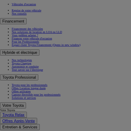
Véhicules d'occasion
Reprise de votre véhicule
Nos conseils
Financement
Financement des véhicules
Nos solutions de location en LOA ou LLD
Vous préférez acheter ?
Financez votre véhicule d'occasion
Pour les Professionnels
Espace client Toyota Financement
(Opens in new window)
Hybride et électrique
Nos technologies
Toyota Charging
Autonomie et conduite
Tout savoir sur l’électrique
Toyota Professional
Toyota pour les professionnels
Offres Location longue durée
Offres utilitaires
Gamme électrifiée pour les professionnels
Solutions et services
Votre Toyota
Votre Toyota
Toyota Relax
Offres Après-Vente
Entretien & Services