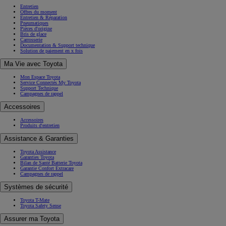
Entretien
Offres du moment
Entretien & Réparation
Pneumatiques
Pièces d'origine
Bris de glace
Carrosserie
Documentation & Support technique
Solution de paiement en x fois
Ma Vie avec Toyota
Mon Espace Toyota
Service Connectés My Toyota
Support Technique
Campagnes de rappel
Accessoires
Accessoires
Produits d'entretien
Assistance & Garanties
Toyota Assistance
Garanties Toyota
Bilan de Santé Batterie Toyota
Garantie Confort Extracare
Campagnes de rappel
Systèmes de sécurité
Toyota T-Mate
Toyota Safety Sense
Assurer ma Toyota