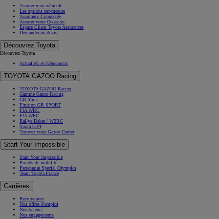
Assurer mon véhicule
Les options sur-mesure
Assurance Connectée
Assurer votre Occasion
Espace Client Toyota Assurances
Demander un devis
Découvrez Toyota
Découvrez Toyota
Actualités et évènements
TOYOTA GAZOO Racing
TOYOTA GAZOO Racing
Gamme Gazoo Racing
GR Yaris
Finition GR SPORT
FIA WRC
FIA WEC
Rallye Dakar / W2RC
Supra GT4
Trouvez votre Gazoo Center
Start Your Impossible
Start Your Impossible
Projets de mobilité
Partenariat Special Olympics
Team Toyota France
Carrières
Recrutement
Nos offres d'emploi
Nos valeurs
Nos engagements