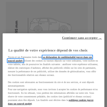
mm
1 595
Hauteur
Continuer sans accepter →
Longueur
4 180
mm
La qualité de votre expérience dépend de vos choix
Toyota et ses Partenaires listés dans
sa déclaration de confidentialité (ouvre dans un
nouvel onglet)
utilisent des cookies ou traceurs déposés sur votre ordinateur, votre mobile ou
votre tablette, afin de poursuivre les finalités suivantes : améliorer votre expérience utilisateur,
réaliser des statistiques d’audience, afficher des publicités ciblées sur les sites de partenaires,
mesurer la performance de ces publicités, utiliser des données de géolocalisation, vous offrir
des fonctionnalités relatives aux réseaux sociaux.
Largeur
1 765
mm
Des cookies sont nécessaires au fonctionnement du site et de nos services, et sont déposés
automatiquement.
Pour une navigation optimale, nous vous invitons à accepter les cookies de performance et/ou
fonctionnels. En les refusant, vous perdriez des informations affichées sur notre site. Sous
réserve de votre consentement préalable, des cookies tiers (publicité et réseaux sociaux)
pourraient alors être déposés. Les finalités sont décrites dans la
politique cookies (ouvre
Consommation mixte
dans un nouvel onglet)
.