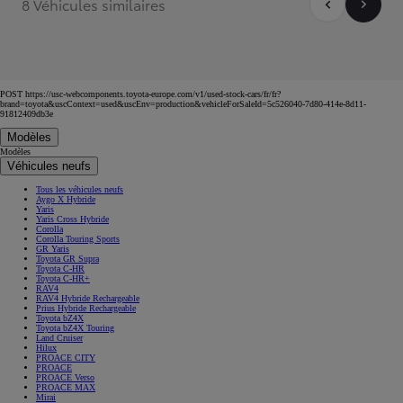
8 Véhicules similaires
POST https://usc-webcomponents.toyota-europe.com/v1/used-stock-cars/fr/fr?
brand=toyota&uscContext=used&uscEnv=production&vehicleForSaleId=5c526040-7d80-414e-8d11-
91812409db3e
Modèles
Modèles
Véhicules neufs
Tous les véhicules neufs
Aygo X Hybride
Yaris
Yaris Cross Hybride
Corolla
Corolla Touring Sports
GR Yaris
Toyota GR Supra
Toyota C-HR
Toyota C-HR+
RAV4
RAV4 Hybride Rechargeable
Prius Hybride Rechargeable
Toyota bZ4X
Toyota bZ4X Touring
Land Cruiser
Hilux
PROACE CITY
PROACE
PROACE Verso
PROACE MAX
Mirai