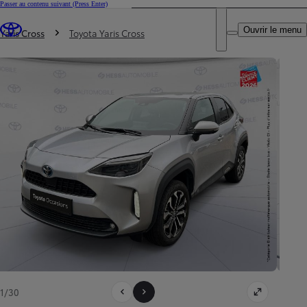
Passer au contenu suivant
(Press Enter)
DEALER NAME
Vous êtes ici
:
Ouvrir le menu
Trouvez un partenaire Toyota
Yaris Cross
Toyota Yaris Cross
1/30