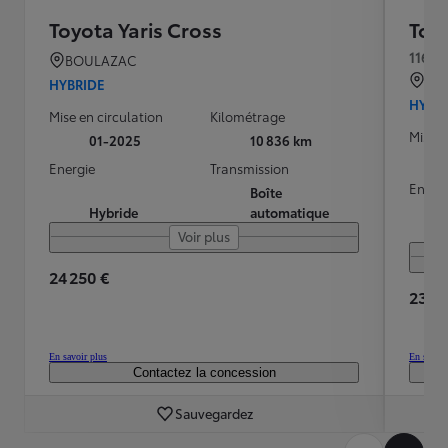
Toyota Yaris Cross
Toyo
116h 
BOULAZAC
QU
HYBRIDE
HYBR
Mise en circulation
Kilométrage
Mise e
01-2025
10 836 km
Energie
Transmission
Energ
Boîte
Hybride
automatique
Voir plus
24 250 €
23 49
En savoir plus
En savoir
Contactez la concession
Sauvegardez