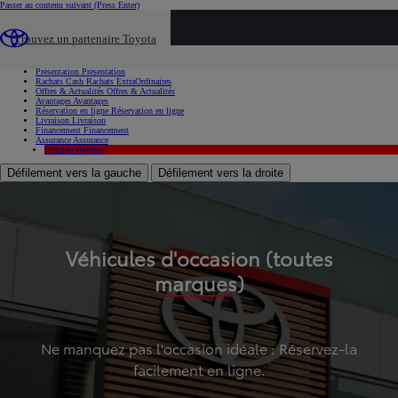
Passer au contenu suivant
(Press Enter)
...
Trouvez un partenaire Toyota
Voiture d'occasion
Présentation
Présentation
Rachats Cash
Rachats ExtraOrdinaires
Offres & Actualités
Offres & Actualités
Avantages
Avantages
Réservation en ligne
Réservation en ligne
Livraison
Livraison
Financement
Financement
Assurance
Assurance
Hybride
Hybride
Défilement vers la gauche
Défilement vers la droite
Véhicules d'occasion (toutes
marques)
Ne manquez pas l'occasion idéale : Réservez-la
facilement en ligne.