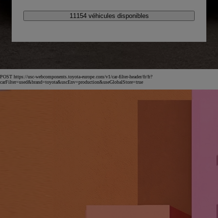
11154 véhicules disponibles
POST https://usc-webcomponents.toyota-europe.com/v1/car-filter-header/fr/fr?
carFilter=used&brand=toyota&uscEnv=production&useGlobalStore=true