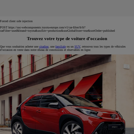
Forced client side injection
POST https://usc-webcomponents.toyota-europe.com/v1/car-filter/fr/fr?
carFilter=used&brand=toyota&uscEnv=production&useGlobalStore=true&sortOrder=published
Trouvez votre type de voiture d’occasion
Que vous souhaitiez acheter une
citadine
, une
familiale
ou un
SUV
, retrouvez tous les types de véhicules
d’occasion en vente dans notre réseau de concessions et réservables en ligne.