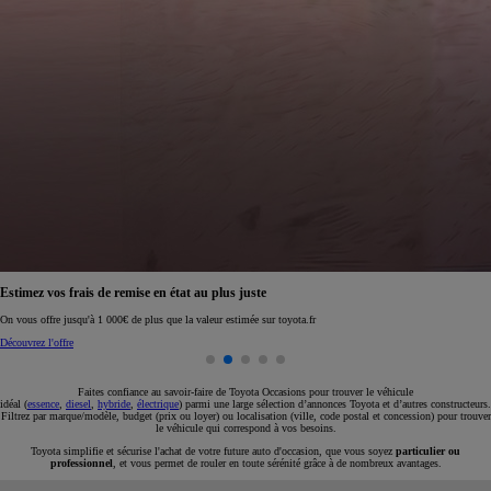
Réservez en ligne votre occasion pour 1€ seulement
Réservez en ligne
Faites confiance au savoir-faire de Toyota Occasions pour trouver le véhicule
idéal (
essence
,
diesel
,
hybride
,
électrique
) parmi une large sélection d’annonces Toyota et d’autres constructeurs.
Filtrez par marque/modèle, budget (prix ou loyer) ou localisation (ville, code postal et concession) pour trouver
le véhicule qui correspond à vos besoins.
Toyota simplifie et sécurise l'achat de votre future auto d'occasion, que vous soyez
particulier ou
professionnel
, et vous permet de rouler en toute sérénité grâce à de nombreux avantages.