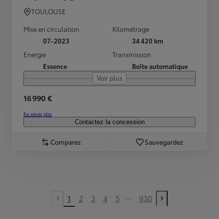
TOULOUSE
Mise en circulation
Kilométrage
07-2023
34 420 km
Energie
Transmission
Essence
Boîte automatique
Voir plus
16 990 €
En savoir plus
Contactez la concession
Comparez
Sauvegardez
...
1
2
3
4
5
930
Previous page
Next page