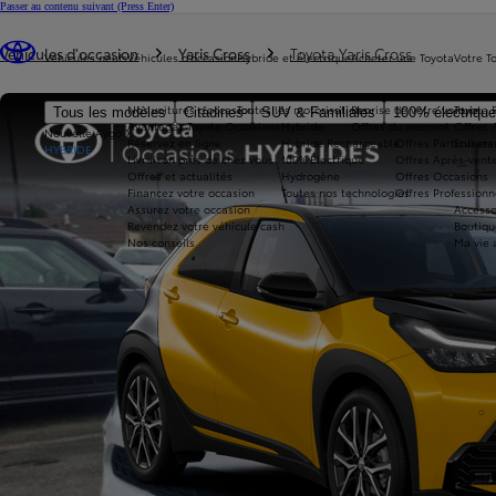
Passer au contenu suivant
(Press Enter)
Vous êtes ici
:
Véhicules d'occasion
Yaris Cross
Toyota Yaris Cross
Véhicules neufs
Véhicules d'occasion
Hybride et électrique
Acheter une Toyota
Votre T
Nos voitures d'occasion
Toutes les motorisations
Reprise de votre voiture
Toyota 
Tous les modèles
Citadines
SUV & Familiales
100% électriqu
Avantages Toyota Occasions
Hybride
Offres du moment
Offres 
Nouvelle Aygo X
Réservez en ligne
Hybride Rechargeable
Offres Particuliers
Entrete
HYBRIDE
Livraison près de chez vous
100% Électrique
Offres Après-vente
Offres et actualités
Hydrogène
Offres Occasions
Financez votre occasion
Toutes nos technologies
Offres Professionn
Assurez votre occasion
Accesso
Revendez votre véhicule cash
Boutiqu
Nos conseils
Ma vie 