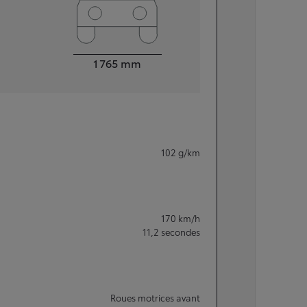
Largeur
1 765
mm
102
g/km
170
km/h
11,2
secondes
Roues motrices avant