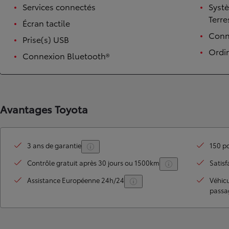
Services connectés
Syst
Terre
Écran tactile
Conne
Prise(s) USB
Ordi
Connexion Bluetooth®
Avantages Toyota
TOYOTA C-HR
HYBRIDE OU HYBRIDE RECHARGEABLE
Disponible rapidement
3 ans de garantie
150 po
Contrôle gratuit après 30 jours ou 1500km
Satisf
Assistance Européenne 24h/24
Véhic
passa