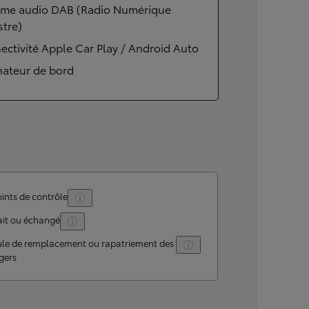
ème audio DAB (Radio Numérique
stre)
ctivité Apple Car Play / Android Auto
nateur de bord
ints de contrôle
ait ou échangé
ule de remplacement ou rapatriement des
gers