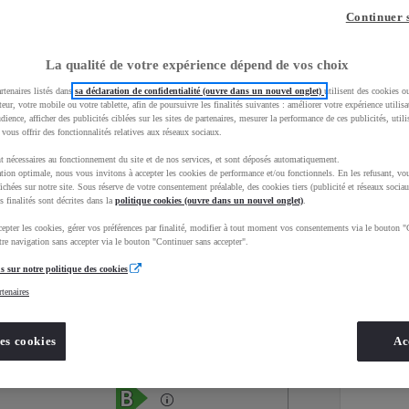
Continuer 
La qualité de votre expérience dépend de vos choix
rtenaires listés dans
sa déclaration de confidentialité (ouvre dans un nouvel onglet)
utilisent des cookies o
teur, votre mobile ou votre tablette, afin de poursuivre les finalités suivantes : améliorer votre expérience utilisat
udience, afficher des publicités ciblées sur les sites de partenaires, mesurer la performance de ces publicités, util
 vous offrir des fonctionnalités relatives aux réseaux sociaux.
t nécessaires au fonctionnement du site et de nos services, et sont déposés automatiquement.
tion optimale, nous vous invitons à accepter les cookies de performance et/ou fonctionnels. En les refusant, vou
ichées sur notre site. Sous réserve de votre consentement préalable, des cookies tiers (publicité et réseaux sociau
s finalités sont décrites dans la
politique cookies (ouvre dans un nouvel onglet)
.
epter les cookies, gérer vos préférences par finalité, modifier à tout moment vos consentements via le bouton "
Services
Concession
re navigation sans accepter via le bouton "Continuer sans accepter".
s sur notre politique des cookies
rtenaires
Energie
oyota Occasions
Hybride Essence
es cookies
Ac
Étiquette énergétique