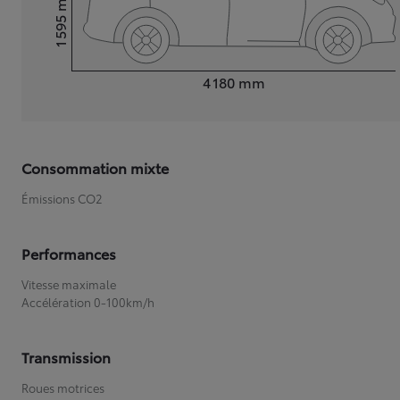
1 595
Hauteur
Longueur
4 180
mm
Consommation mixte
Émissions CO2
Performances
Vitesse maximale
Accélération 0-100km/h
Transmission
Roues motrices