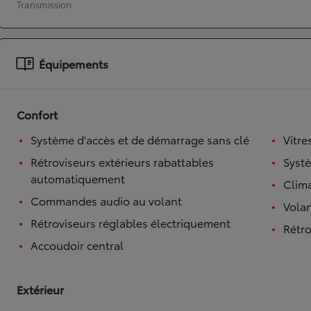
Transmission
À partir de 19 700 €
Nouvelle Yaris Cross
HYBRIDE
Équipements
Disponible prochainement
Confort
Système d'accès et de démarrage sans clé
Vitre
Rétroviseurs extérieurs rabattables
Syst
automatiquement
Clim
Commandes audio au volant
Volan
Rétroviseurs réglables électriquement
Rétro
Accoudoir central
Extérieur