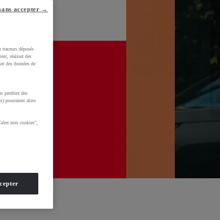
sans accepter →
u traceurs déposés
eur, réaliser des
iser des données de
s perdriez des
x) pourraient alors
Gérer mes cookies",
cepter