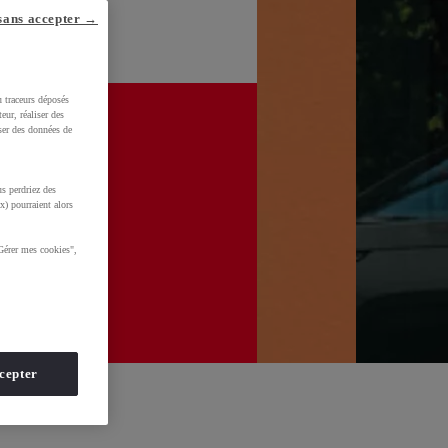
sans accepter →
u traceurs déposés
eur, réaliser des
iser des données de
s perdriez des
x) pourraient alors
Gérer mes cookies",
cepter