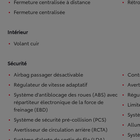
Fermeture centralisée à distance
Rétro
Fermeture centralisée
Intérieur
Volant cuir
Sécurité
Airbag passager désactivable
Contr
Régulateur de vitesse adaptatif
Avert
Système d'antiblocage des roues (ABS) avec
Régul
répartiteur électronique de la force de
Limit
freinage (EBD)
Systè
Système de sécurité pré-collision (PCS)
Allu
Avertisseur de circulation arrière (RCTA)
Systè
Système d'alerte de sortie de file (LDA)