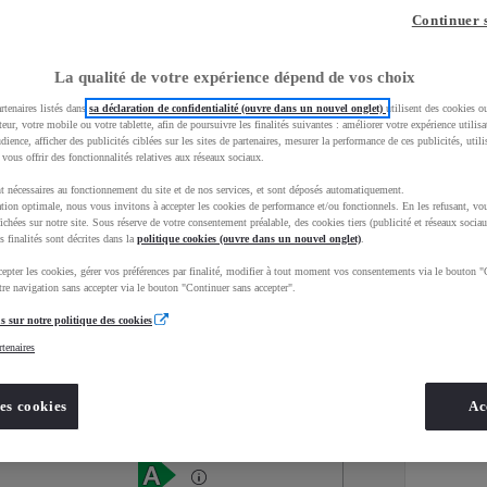
Continuer 
La qualité de votre expérience dépend de vos choix
rtenaires listés dans
sa déclaration de confidentialité (ouvre dans un nouvel onglet)
utilisent des cookies o
teur, votre mobile ou votre tablette, afin de poursuivre les finalités suivantes : améliorer votre expérience utilisat
udience, afficher des publicités ciblées sur les sites de partenaires, mesurer la performance de ces publicités, util
 vous offrir des fonctionnalités relatives aux réseaux sociaux.
t nécessaires au fonctionnement du site et de nos services, et sont déposés automatiquement.
tion optimale, nous vous invitons à accepter les cookies de performance et/ou fonctionnels. En les refusant, vou
ichées sur notre site. Sous réserve de votre consentement préalable, des cookies tiers (publicité et réseaux sociau
s finalités sont décrites dans la
politique cookies (ouvre dans un nouvel onglet)
.
epter les cookies, gérer vos préférences par finalité, modifier à tout moment vos consentements via le bouton "
Services
Concession
re navigation sans accepter via le bouton "Continuer sans accepter".
s sur notre politique des cookies
rtenaires
Energie
oyota Occasions
Hybride Essence
es cookies
Ac
Étiquette énergétique