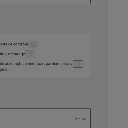
ints de contrôle
ait ou échangé
ule de remplacement ou rapatriement des
gers
Inclus