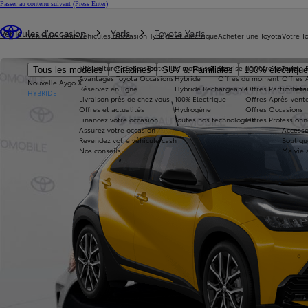
Passer au contenu suivant
(Press Enter)
Vous êtes ici
:
Véhicules d'occasion
Yaris
Toyota Yaris
Véhicules neufs
Véhicules d'occasion
Hybride et électrique
Acheter une Toyota
Votre T
Nos voitures d'occasion
Toutes les motorisations
Reprise de votre voiture
Toyota 
Tous les modèles
Citadines
SUV & Familiales
100% électriqu
Avantages Toyota Occasions
Hybride
Offres du moment
Offres 
Nouvelle Aygo X
Réservez en ligne
Hybride Rechargeable
Offres Particuliers
Entrete
HYBRIDE
Livraison près de chez vous
100% Électrique
Offres Après-vente
Offres et actualités
Hydrogène
Offres Occasions
Financez votre occasion
Toutes nos technologies
Offres Professionn
Assurez votre occasion
Accesso
Revendez votre véhicule cash
Boutiqu
Nos conseils
Ma vie 