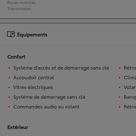
Roues motrices
Transmission
À partir de 19 700 €
Nouvelle Yaris Cross
HYBRIDE
Disponible prochainement
Équipements
Confort
Système d'accès et de démarrage sans clé
Rétro
Accoudoir central
Clim
Vitres électriques
Volan
Système de démarrage sans clé
Banqu
Commandes audio au volant
Rétro
Extérieur