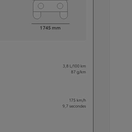
Largeur
1 745
mm
3,8
L/100 km
87
g/km
175
km/h
9,7
secondes