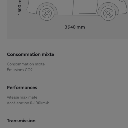
1 500
Hauteur
Longueur
3 940
mm
Consommation mixte
Consommation mixte
Émissions CO2
Performances
Vitesse maximale
Accélération 0-100km/h
Transmission