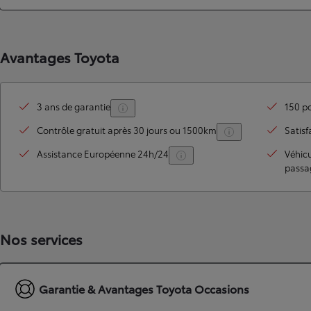
Avantages Toyota
3 ans de garantie
150 po
Contrôle gratuit après 30 jours ou 1500km
Satisf
Assistance Européenne 24h/24
Véhic
passa
TOYOTA C-HR
HYBRIDE OU HYBRIDE RECHARGEABLE
Disponible rapidement
Nos services
Garantie & Avantages Toyota Occasions