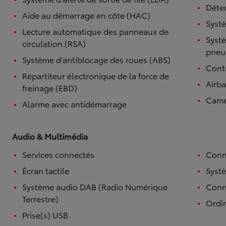
Détec
Aide au démarrage en côte (HAC)
Systè
Lecture automatique des panneaux de
Systè
circulation (RSA)
pneu
Système d'antiblocage des roues (ABS)
Contr
Répartiteur électronique de la force de
Airb
freinage (EBD)
Camé
Alarme avec antidémarrage
Audio & Multimédia
Services connectés
Conn
Écran tactile
Syst
Système audio DAB (Radio Numérique
Conne
Terrestre)
Ordi
Prise(s) USB