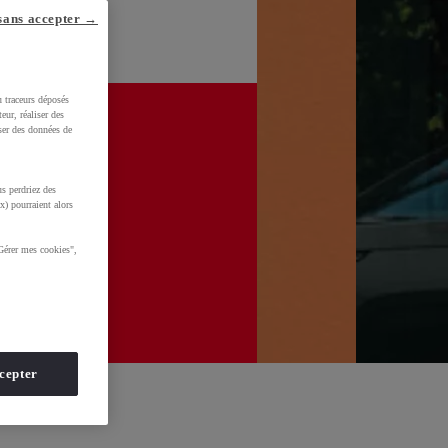
sans accepter →
u traceurs déposés
eur, réaliser des
iser des données de
s perdriez des
x) pourraient alors
Gérer mes cookies",
cepter