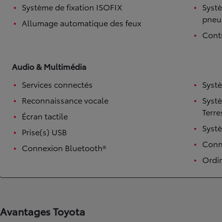
Système de fixation ISOFIX
Systè
pneu
Allumage automatique des feux
Contr
Audio & Multimédia
Services connectés
Syst
Reconnaissance vocale
Syst
Terre
Écran tactile
TOYOTA C-HR
Syst
HYBRIDE OU HYBRIDE RECHARGEABLE
Prise(s) USB
Disponible rapidement
Conne
Connexion Bluetooth®
Ordi
Avantages Toyota