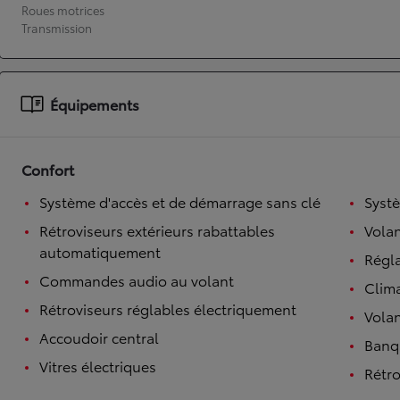
Roues motrices
Transmission
À partir de 19 700 €
Nouvelle Yaris Cross
HYBRIDE
Disponible prochainement
Équipements
Confort
Système d'accès et de démarrage sans clé
Syst
Rétroviseurs extérieurs rabattables
Volan
automatiquement
Régl
Commandes audio au volant
Clim
Rétroviseurs réglables électriquement
Volan
Accoudoir central
Banqu
Vitres électriques
Rétro