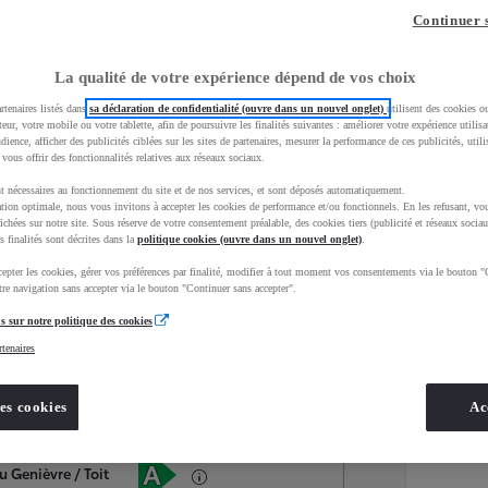
Continuer 
La qualité de votre expérience dépend de vos choix
rtenaires listés dans
sa déclaration de confidentialité (ouvre dans un nouvel onglet)
utilisent des cookies o
teur, votre mobile ou votre tablette, afin de poursuivre les finalités suivantes : améliorer votre expérience utilisat
udience, afficher des publicités ciblées sur les sites de partenaires, mesurer la performance de ces publicités, util
 vous offrir des fonctionnalités relatives aux réseaux sociaux.
t nécessaires au fonctionnement du site et de nos services, et sont déposés automatiquement.
tion optimale, nous vous invitons à accepter les cookies de performance et/ou fonctionnels. En les refusant, vou
ichées sur notre site. Sous réserve de votre consentement préalable, des cookies tiers (publicité et réseaux sociau
s finalités sont décrites dans la
politique cookies (ouvre dans un nouvel onglet)
.
epter les cookies, gérer vos préférences par finalité, modifier à tout moment vos consentements via le bouton "
Services
Concession
re navigation sans accepter via le bouton "Continuer sans accepter".
s sur notre politique des cookies
rtenaires
Energie
oyota Occasions
Hybride Essence
es cookies
Ac
Étiquette énergétique
u Genièvre / Toit