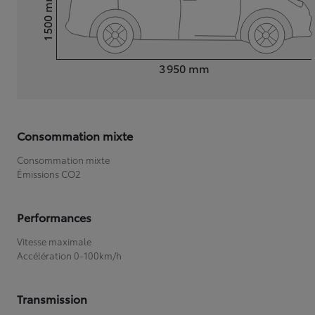
mm
1 500
Hauteur
Longueur
3 950
mm
Consommation mixte
Consommation mixte
Émissions CO2
Performances
Vitesse maximale
Accélération 0-100km/h
Transmission