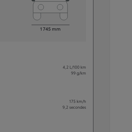
Largeur
1 745
mm
4,2
L/100 km
99
g/km
175
km/h
9,2
secondes