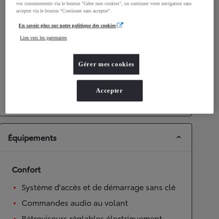
vos consentements via le bouton "Gérer mes cookies", ou continuer votre navigation sans
accepter via le bouton "Continuer sans accepter".
Performances
En savoir plus sur notre politique des cookies
Vitesse maximale
175
km/h
Lien vers les partenaires
Accélération 0-100km/h
9,7
secondes
Gérer mes cookies
Transmission
Roues motrices
Roues motrices avant
Accepter
Transmission
Boîte automatique
Équipements
Confort
Système d'accès et de démarrage sans clé
Commandes audio au volant
Rétroviseurs réglables électriquement