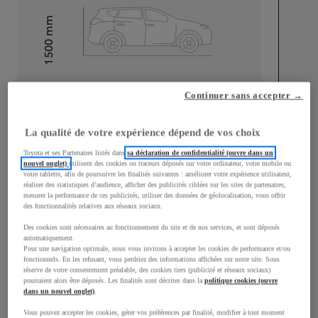
mm
1 500
Hauteur
Longueur
3 940
mm
Continuer sans accepter →
La qualité de votre expérience dépend de vos choix
Toyota et ses Partenaires listés dans
sa déclaration de confidentialité (ouvre dans un
nouvel onglet)
utilisent des cookies ou traceurs déposés sur votre ordinateur, votre mobile ou
votre tablette, afin de poursuivre les finalités suivantes : améliorer votre expérience utilisateur,
réaliser des statistiques d’audience, afficher des publicités ciblées sur les sites de partenaires,
Largeur
1 745
mm
mesurer la performance de ces publicités, utiliser des données de géolocalisation, vous offrir
des fonctionnalités relatives aux réseaux sociaux.
Des cookies sont nécessaires au fonctionnement du site et de nos services, et sont déposés
automatiquement.
Pour une navigation optimale, nous vous invitons à accepter les cookies de performance et/ou
Consommation mixte
fonctionnels. En les refusant, vous perdriez des informations affichées sur notre site. Sous
réserve de votre consentement préalable, des cookies tiers (publicité et réseaux sociaux)
pourraient alors être déposés. Les finalités sont décrites dans la
politique cookies (ouvre
Consommation mixte
4
L/100 km
dans un nouvel onglet)
.
Émissions CO2
91
g/km
Vous pouvez accepter les cookies, gérer vos préférences par finalité, modifier à tout moment