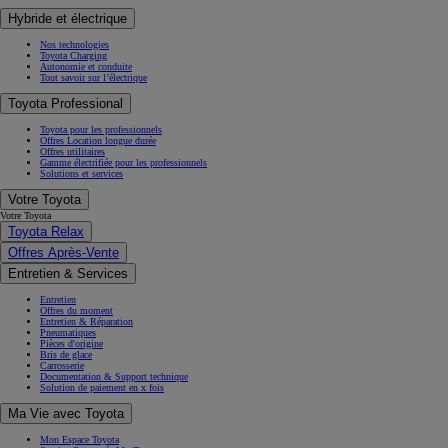
Hybride et électrique
Nos technologies
Toyota Charging
Autonomie et conduite
Tout savoir sur l’électrique
Toyota Professional
Toyota pour les professionnels
Offres Location longue durée
Offres utilitaires
Gamme électrifiée pour les professionnels
Solutions et services
Votre Toyota
Votre Toyota
Toyota Relax
Offres Après-Vente
Entretien & Services
Entretien
Offres du moment
Entretien & Réparation
Pneumatiques
Pièces d'origine
Bris de glace
Carrosserie
Documentation & Support technique
Solution de paiement en x fois
Ma Vie avec Toyota
Mon Espace Toyota