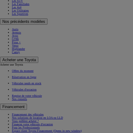
Les SUV
Les Familiales
Les 4x4
Les Utilitaires
Les Sportives
Nos précédents modèles
Auris
Avensis
Aygo
GT86
Prius +
Verso
Highlander
Camry
Acheter une Toyota
Acheter une Toyota
Offres du moment
Réservation en ligne
Véhicules neufs en stock
Véhicules d'occasion
Reprise de votre véhicule
Nos conseils
Financement
Financement des véhicules
Nos solutions de location en LOA ou LLD
Vous préférez acheter ?
Financez votre véhicule d'occasion
Pour les Professionnels
Espace client Toyota Financement
(Opens in new window)