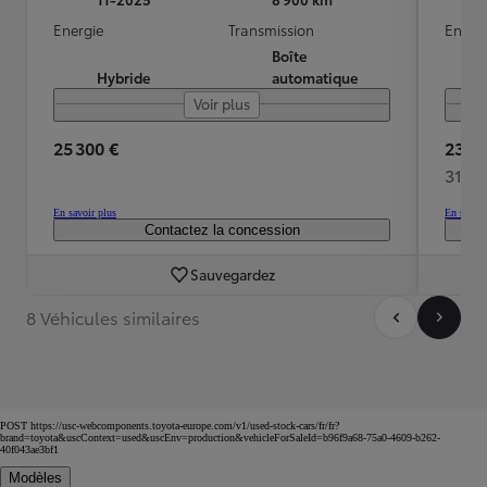
Energie
Transmission
Energ
Boîte
Hybride
automatique
Voir plus
25 300 €
23 90
311 
En savoir plus
En savoir
Contactez la concession
Sauvegardez
8 Véhicules similaires
POST https://usc-webcomponents.toyota-europe.com/v1/used-stock-cars/fr/fr?
brand=toyota&uscContext=used&uscEnv=production&vehicleForSaleId=b96f9a68-75a0-4609-b262-
40f043ae3bf1
Modèles