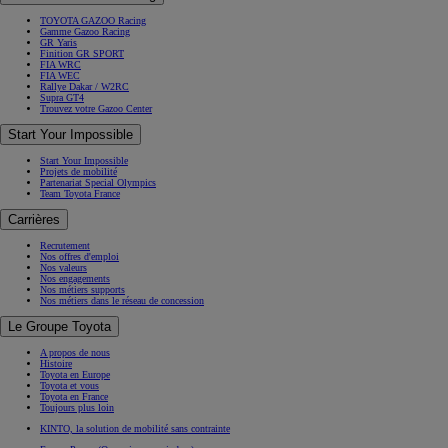
TOYOTA GAZOO Racing
Gamme Gazoo Racing
GR Yaris
Finition GR SPORT
FIA WRC
FIA WEC
Rallye Dakar / W2RC
Supra GT4
Trouvez votre Gazoo Center
Start Your Impossible
Start Your Impossible
Projets de mobilité
Partenariat Special Olympics
Team Toyota France
Carrières
Recrutement
Nos offres d'emploi
Nos valeurs
Nos engagements
Nos métiers supports
Nos métiers dans le réseau de concession
Le Groupe Toyota
A propos de nous
Histoire
Toyota en Europe
Toyota et vous
Toyota en France
Toujours plus loin
KINTO, la solution de mobilité sans contrainte