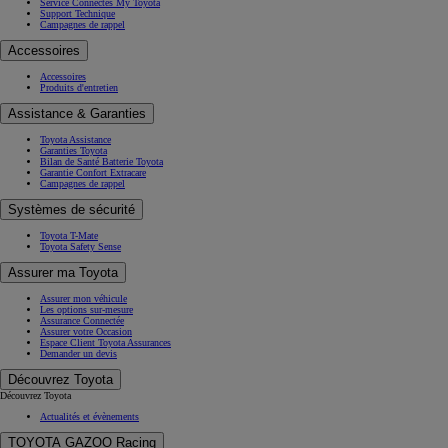
Service Connectés My Toyota
Support Technique
Campagnes de rappel
Accessoires
Accessoires
Produits d'entretien
Assistance & Garanties
Toyota Assistance
Garanties Toyota
Bilan de Santé Batterie Toyota
Garantie Confort Extracare
Campagnes de rappel
Systèmes de sécurité
Toyota T-Mate
Toyota Safety Sense
Assurer ma Toyota
Assurer mon véhicule
Les options sur-mesure
Assurance Connectée
Assurer votre Occasion
Espace Client Toyota Assurances
Demander un devis
Découvrez Toyota
Découvrez Toyota
Actualités et évènements
TOYOTA GAZOO Racing