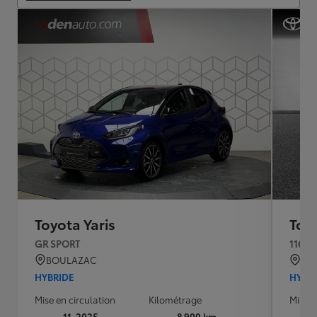
Toyota Yaris
Toyo
GR SPORT
116h 
BOULAZAC
QU
HYBRIDE
HYBR
Mise en circulation
Kilométrage
Mise e
11-2025
8 900 km