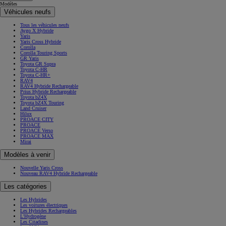
Modèles
Véhicules neufs
Tous les véhicules neufs
Aygo X Hybride
Yaris
Yaris Cross Hybride
Corolla
Corolla Touring Sports
GR Yaris
Toyota GR Supra
Toyota C-HR
Toyota C-HR+
RAV4
RAV4 Hybride Rechargeable
Prius Hybride Rechargeable
Toyota bZ4X
Toyota bZ4X Touring
Land Cruiser
Hilux
PROACE CITY
PROACE
PROACE Verso
PROACE MAX
Mirai
Modèles à venir
Nouvelle Yaris Cross
Nouveau RAV4 Hybride Rechargeable
Les catégories
Les Hybrides
Les voitures électriques
Les Hybrides Rechargeables
L'Hydrogène
Les Citadines