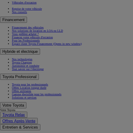
Véhicules d'occasion
Reprise de votre véhicule
Nos conseils
Financement
Financement des véhicules
Nos solutions de location en LOA ou LLD
Vous préférez acheter ?
Financez votre véhicule d'occasion
Pour les Professionnels
Espace client Toyota Financement
(Opens in new window)
Hybride et électrique
Nos technologies
Toyota Charging
Autonomie et conduite
Tout savoir sur l’électrique
Toyota Professional
Toyota pour les professionnels
Offres Location longue durée
Offres utilitaires
Gamme électrifiée pour les professionnels
Solutions et services
Votre Toyota
Votre Toyota
Toyota Relax
Offres Après-Vente
Entretien & Services