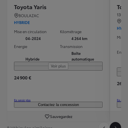
Toyota Yaris
Toyo
130h 
BOULAZAC
RIL
HYBRIDE
HYBR
Mise en circulation
Kilométrage
Mise e
04-2024
4 264 km
Energie
Transmission
Energ
Boîte
Hybride
automatique
Voir plus
24 900 €
26 99
En savoir plus
En savoir
Contactez la concession
Sauvegardez
8 Véhicules similaires