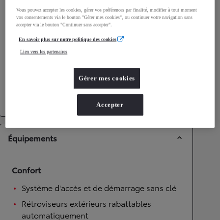
Vous pouvez accepter les cookies, gérer vos préférences par finalité, modifier à tout moment
Performances
vos consentements via le bouton "Gérer mes cookies", ou continuer votre navigation sans
accepter via le bouton "Continuer sans accepter".
Vitesse maximale
175
km/h
En savoir plus sur notre politique des cookies
Accélération 0-100km/h
9,7
secondes
Lien vers les partenaires
Transmission
Gérer mes cookies
Roues motrices
Roues motrices avant
Transmission
Boîte automatique
Accepter
Équipements
Confort
Système d'accès et de démarrage sans clé
Rétroviseurs extérieurs rabattables
automatiquement