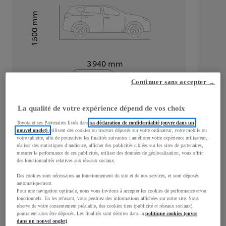
mm
1 500
Hauteur
Longueur
3 940
mm
Continuer sans accepter →
La qualité de votre expérience dépend de vos choix
Toyota et ses Partenaires listés dans
sa déclaration de confidentialité (ouvre dans un
nouvel onglet)
utilisent des cookies ou traceurs déposés sur votre ordinateur, votre mobile ou
Largeur
1 745
mm
votre tablette, afin de poursuivre les finalités suivantes : améliorer votre expérience utilisateur,
réaliser des statistiques d’audience, afficher des publicités ciblées sur les sites de partenaires,
mesurer la performance de ces publicités, utiliser des données de géolocalisation, vous offrir
des fonctionnalités relatives aux réseaux sociaux.
Des cookies sont nécessaires au fonctionnement du site et de nos services, et sont déposés
Consommation mixte
automatiquement.
Pour une navigation optimale, nous vous invitons à accepter les cookies de performance et/ou
fonctionnels. En les refusant, vous perdriez des informations affichées sur notre site. Sous
Consommation mixte
4
L/100 km
réserve de votre consentement préalable, des cookies tiers (publicité et réseaux sociaux)
Émissions CO2
98
g/km
pourraient alors être déposés. Les finalités sont décrites dans la
politique cookies (ouvre
dans un nouvel onglet)
.