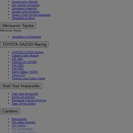
Assurer mon véhicule
Les options sur-mesure
Assurance Connectée
Assurer votre Occasion
Espace Client Toyota Assurances
Demander un devis
Découvrez Toyota
Découvrez Toyota
Actualités et évènements
TOYOTA GAZOO Racing
TOYOTA GAZOO Racing
Gamme Gazoo Racing
GR Yaris
Finition GR SPORT
FIA WRC
FIA WEC
Rallye Dakar / W2RC
Supra GT4
Trouvez votre Gazoo Center
Start Your Impossible
Start Your Impossible
Projets de mobilité
Partenariat Special Olympics
Team Toyota France
Carrières
Recrutement
Nos offres d'emploi
Nos valeurs
Nos engagements
Nos métiers supports