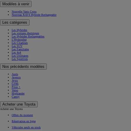
Modèles à venir
Nouvelle Yaris Cross
Nouveau RAV4 Hybride Rechargeable
Les catégories
Les Hybrides
Les voitures électriques
Les Hybrides Rechargeables
L'Hydrogène
Les Citadines
Les SUV
Les Familiales
Les 4x4
Les Utilitaires
Les Sportives
Nos précédents modèles
Auris
Avensis
Aygo
GT86
Prius +
Verso
Highlander
Camry
Acheter une Toyota
Acheter une Toyota
Offres du moment
Réservation en ligne
Véhicules neufs en stock