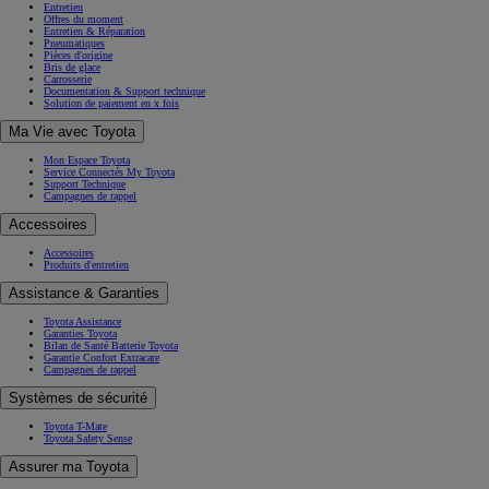
Entretien
Offres du moment
Entretien & Réparation
Pneumatiques
Pièces d'origine
Bris de glace
Carrosserie
Documentation & Support technique
Solution de paiement en x fois
Ma Vie avec Toyota
Mon Espace Toyota
Service Connectés My Toyota
Support Technique
Campagnes de rappel
Accessoires
Accessoires
Produits d'entretien
Assistance & Garanties
Toyota Assistance
Garanties Toyota
Bilan de Santé Batterie Toyota
Garantie Confort Extracare
Campagnes de rappel
Systèmes de sécurité
Toyota T-Mate
Toyota Safety Sense
Assurer ma Toyota