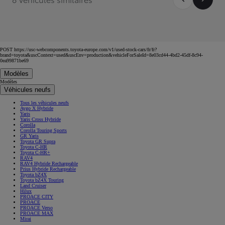
POST https://usc-webcomponents.toyota-europe.com/v1/used-stock-cars/fr/fr?
brand=toyota&uscContext=used&uscEnv=production&vehicleForSaleId=8e03cd44-4bd2-45df-8c94-
0ea99871be69
Modèles
Modèles
Véhicules neufs
Tous les véhicules neufs
Aygo X Hybride
Yaris
Yaris Cross Hybride
Corolla
Corolla Touring Sports
GR Yaris
Toyota GR Supra
Toyota C-HR
Toyota C-HR+
RAV4
RAV4 Hybride Rechargeable
Prius Hybride Rechargeable
Toyota bZ4X
Toyota bZ4X Touring
Land Cruiser
Hilux
PROACE CITY
PROACE
PROACE Verso
PROACE MAX
Mirai