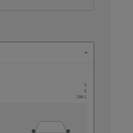
5
5
286
L