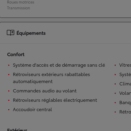
Roues motrices
Transmission
À partir de 19 700 €
Nouvelle Yaris Cross
HYBRIDE
Disponible prochainement
Équipements
Confort
Système d'accès et de démarrage sans clé
Vitre
Rétroviseurs extérieurs rabattables
Syst
automatiquement
Clim
Commandes audio au volant
Volan
Rétroviseurs réglables électriquement
Banqu
Accoudoir central
Rétro
Extérieur