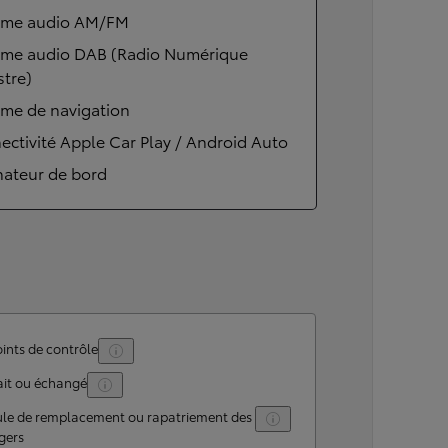
ème audio AM/FM
ème audio DAB (Radio Numérique
stre)
ème de navigation
ctivité Apple Car Play / Android Auto
nateur de bord
ints de contrôle
ait ou échangé
ule de remplacement ou rapatriement des
gers