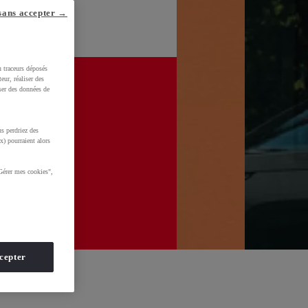
sans accepter →
u traceurs déposés
eur, réaliser des
iser des données de
s perdriez des
x) pourraient alors
Gérer mes cookies",
cepter