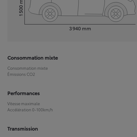
1 500
Hauteur
Longueur
3 940
mm
Consommation mixte
Consommation mixte
Émissions CO2
Performances
Vitesse maximale
Accélération 0-100km/h
Transmission