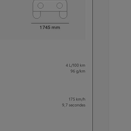
Largeur
1 745
mm
4
L/100 km
96
g/km
175
km/h
9,7
secondes