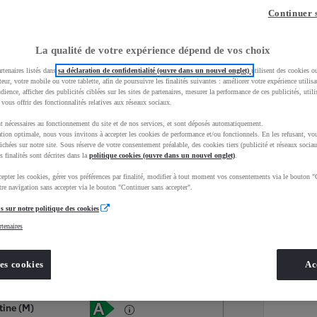
Continuer 
La qualité de votre expérience dépend de vos choix
rtenaires listés dans
sa déclaration de confidentialité (ouvre dans un nouvel onglet)
utilisent des cookies o
teur, votre mobile ou votre tablette, afin de poursuivre les finalités suivantes : améliorer votre expérience utilisat
udience, afficher des publicités ciblées sur les sites de partenaires, mesurer la performance de ces publicités, util
 vous offrir des fonctionnalités relatives aux réseaux sociaux.
t nécessaires au fonctionnement du site et de nos services, et sont déposés automatiquement.
tion optimale, nous vous invitons à accepter les cookies de performance et/ou fonctionnels. En les refusant, vou
ichées sur notre site. Sous réserve de votre consentement préalable, des cookies tiers (publicité et réseaux sociau
s finalités sont décrites dans la
politique cookies (ouvre dans un nouvel onglet)
.
epter les cookies, gérer vos préférences par finalité, modifier à tout moment vos consentements via le bouton "
Services
Concession
re navigation sans accepter via le bouton "Continuer sans accepter".
s sur notre politique des cookies
rtenaires
Energie
oyota Occasions
Hybride Essence
es cookies
Ac
Étiquette énergétique
tine (M)