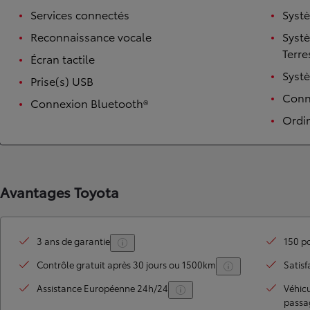
Services connectés
Syst
Reconnaissance vocale
Syst
Terre
Écran tactile
Syst
Prise(s) USB
Conne
Connexion Bluetooth®
Ordi
TOYOTA C-HR
HYBRIDE OU HYBRIDE RECHARGEABLE
Avantages Toyota
Disponible rapidement
3 ans de garantie
150 po
Contrôle gratuit après 30 jours ou 1500km
Satisf
Assistance Européenne 24h/24
Véhic
passa