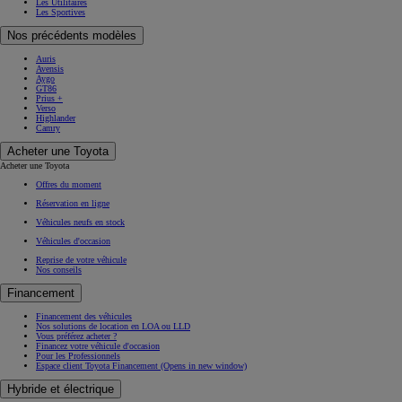
Les Utilitaires
Les Sportives
Nos précédents modèles
Auris
Avensis
Aygo
GT86
Prius +
Verso
Highlander
Camry
Acheter une Toyota
Acheter une Toyota
Offres du moment
Réservation en ligne
Véhicules neufs en stock
Véhicules d'occasion
Reprise de votre véhicule
Nos conseils
Financement
Financement des véhicules
Nos solutions de location en LOA ou LLD
Vous préférez acheter ?
Financez votre véhicule d'occasion
Pour les Professionnels
Espace client Toyota Financement
(Opens in new window)
Hybride et électrique