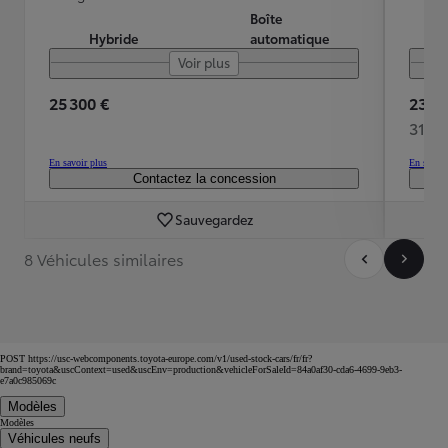
Boîte
Hybride
automatique
Voir plus
25 300 €
23 90
311 
En savoir plus
En savoir
Contactez la concession
Sauvegardez
8 Véhicules similaires
POST https://usc-webcomponents.toyota-europe.com/v1/used-stock-cars/fr/fr?
brand=toyota&uscContext=used&uscEnv=production&vehicleForSaleId=84a0af30-cda6-4699-9eb3-
e7a0c985069c
Modèles
Modèles
Véhicules neufs