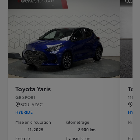
Toyota Yaris
Toyo
GR SPORT
116h 
BOULAZAC
QU
HYBRIDE
HYBR
Mise en circulation
Kilométrage
Mise e
11-2025
8 900 km
Energie
Transmission
Energ