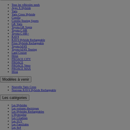
Tous les véhicules neufs
Aygo X Hybride
Yaris
Yaris Cross Hybride
Corolla
Corolla Touring Sports
GR Yaris
Toyota GR Supra
Toyota C-HR
Toyota C-HR+
RAV4
RAV4 Hybride Rechargeable
Prius Hybride Rechargeable
Toyota bZ4X
Toyota bZ4X Touring
Land Cruiser
Hilux
PROACE CITY
PROACE
PROACE Verso
PROACE MAX
Mirai
Modèles à venir
Nouvelle Yaris Cross
Nouveau RAV4 Hybride Rechargeable
Les catégories
Les Hybrides
Les voitures électriques
Les Hybrides Rechargeables
L'Hydrogène
Les Citadines
Les SUV
Les Familiales
Les 4x4