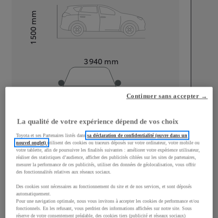
mm
1 500
Hauteur
Longueur
3 940
mm
Continuer sans accepter →
La qualité de votre expérience dépend de vos choix
Largeur
1 745
mm
Toyota et ses Partenaires listés dans
sa déclaration de confidentialité (ouvre dans un
nouvel onglet)
utilisent des cookies ou traceurs déposés sur votre ordinateur, votre mobile ou
votre tablette, afin de poursuivre les finalités suivantes : améliorer votre expérience utilisateur,
réaliser des statistiques d’audience, afficher des publicités ciblées sur les sites de partenaires,
mesurer la performance de ces publicités, utiliser des données de géolocalisation, vous offrir
des fonctionnalités relatives aux réseaux sociaux.
Consommation mixte
Des cookies sont nécessaires au fonctionnement du site et de nos services, et sont déposés
Consommation mixte
4
L/100 km
automatiquement.
Pour une navigation optimale, nous vous invitons à accepter les cookies de performance et/ou
Émissions CO2
91
g/km
fonctionnels. En les refusant, vous perdriez des informations affichées sur notre site. Sous
réserve de votre consentement préalable, des cookies tiers (publicité et réseaux sociaux)