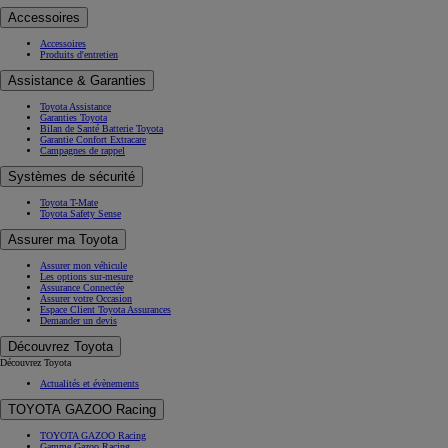
Accessoires
Accessoires
Produits d'entretien
Assistance & Garanties
Toyota Assistance
Garanties Toyota
Bilan de Santé Batterie Toyota
Garantie Confort Extracare
Campagnes de rappel
Systèmes de sécurité
Toyota T-Mate
Toyota Safety Sense
Assurer ma Toyota
Assurer mon véhicule
Les options sur-mesure
Assurance Connectée
Assurer votre Occasion
Espace Client Toyota Assurances
Demander un devis
Découvrez Toyota
Découvrez Toyota
Actualités et évènements
TOYOTA GAZOO Racing
TOYOTA GAZOO Racing
Gamme Gazoo Racing