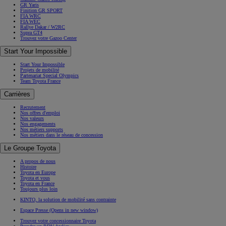
GR Yaris
Finition GR SPORT
FIA WRC
FIA WEC
Rallye Dakar / W2RC
Supra GT4
Trouvez votre Gazoo Center
Start Your Impossible
Start Your Impossible
Projets de mobilité
Partenariat Special Olympics
Team Toyota France
Carrières
Recrutement
Nos offres d'emploi
Nos valeurs
Nos engagements
Nos métiers supports
Nos métiers dans le réseau de concession
Le Groupe Toyota
A propos de nous
Histoire
Toyota en Europe
Toyota et vous
Toyota en France
Toujours plus loin
KINTO, la solution de mobilité sans contrainte
Espace Presse
(Opens in new window)
Trouvez votre concessionnaire Toyota