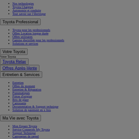
Nos technologies
Toyota Charging
Autonomie et conduite
Tout savoir sur l’électrique
Toyota Professional
Toyota pour les professionnels
Offres Location longue durée
Offres utilitaires
Gamme électrifiée pour les professionnels
Solutions et services
Votre Toyota
Votre Toyota
Toyota Relax
Offres Après-Vente
Entretien & Services
Entretien
Offres du moment
Entretien & Réparation
Pneumatiques
Pièces d'origine
Bris de glace
Carrosserie
Documentation & Support technique
Solution de paiement en x fois
Ma Vie avec Toyota
Mon Espace Toyota
Service Connectés My Toyota
Support Technique
Campagnes de rappel