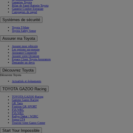
Garanties Toyota
Bilan de Santé Batterie Toyota
Garantie Confort Extracare
Campagnes de rappel
Systèmes de sécurité
Toyota T-Mate
Toyota Safety Sense
Assurer ma Toyota
Assurer mon véhicule
Les options sur-mesure
Assurance Connectée
Assurer votre Occasion
Espace Client Toyota Assurances
Demander un devis
Découvrez Toyota
Découvrez Toyota
Actualités et évènements
TOYOTA GAZOO Racing
TOYOTA GAZOO Racing
Gamme Gazoo Racing
GR Yaris
Finition GR SPORT
FIA WRC
FIA WEC
Rallye Dakar / W2RC
Supra GT4
Trouvez votre Gazoo Center
Start Your Impossible