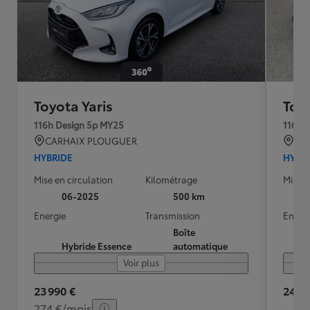
Toyota Yaris
Toyo
116h Design 5p MY25
116h 
CARHAIX PLOUGUER
GAI
HYBRIDE
HYBR
Mise en circulation
Kilométrage
Mise e
06-2025
500 km
Energie
Transmission
Energ
Boîte
Hybride Essence
automatique
Voir plus
23 990 €
24 49
274 €/mois