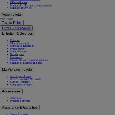
Offres utilitaires
Gamme électrifiée pour les professionnels
Solutions et services
Votre Toyota
Votre Toyota
Toyota Relax
Offres Après-Vente
Entretien & Services
Entretien
Offres du moment
Entretien & Réparation
Pneumatiques
Pièces d'origine
Bris de glace
Carrosserie
Documentation & Support technique
Solution de paiement en x fois
Ma Vie avec Toyota
Mon Espace Toyota
Service Connectés My Toyota
Support Technique
Campagnes de rappel
Accessoires
Accessoires
Produits d'entretien
Assistance & Garanties
Toyota Assistance