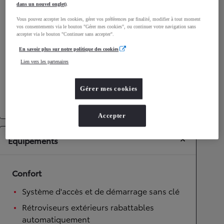
dans un nouvel onglet)
.
Performances
Vous pouvez accepter les cookies, gérer vos préférences par finalité, modifier à tout moment
vos consentements via le bouton "Gérer mes cookies", ou continuer votre navigation sans
Vitesse maximale
175
km/h
accepter via le bouton "Continuer sans accepter".
Accélération 0-100km/h
9,7
secondes
En savoir plus sur notre politique des cookies
Lien vers les partenaires
Transmission
Gérer mes cookies
Roues motrices
Roues motrices avant
Transmission
Boîte automatique
Accepter
Équipements
Confort
Système d'accès et de démarrage sans clé
Rétroviseurs extérieurs rabattables
automatiquement