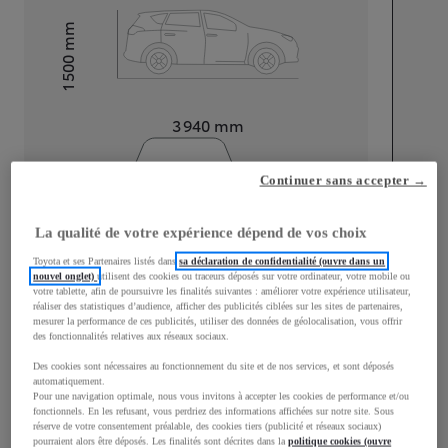
mm
1 500
Hauteur
Longueur
3 940
mm
Continuer sans accepter →
La qualité de votre expérience dépend de vos choix
Toyota et ses Partenaires listés dans
sa déclaration de confidentialité (ouvre dans un
Largeur
1 745
mm
nouvel onglet)
utilisent des cookies ou traceurs déposés sur votre ordinateur, votre mobile ou
votre tablette, afin de poursuivre les finalités suivantes : améliorer votre expérience utilisateur,
réaliser des statistiques d’audience, afficher des publicités ciblées sur les sites de partenaires,
mesurer la performance de ces publicités, utiliser des données de géolocalisation, vous offrir
des fonctionnalités relatives aux réseaux sociaux.
Consommation mixte
Des cookies sont nécessaires au fonctionnement du site et de nos services, et sont déposés
automatiquement.
Consommation mixte
4
L/100 km
Pour une navigation optimale, nous vous invitons à accepter les cookies de performance et/ou
fonctionnels. En les refusant, vous perdriez des informations affichées sur notre site. Sous
Émissions CO2
98
g/km
réserve de votre consentement préalable, des cookies tiers (publicité et réseaux sociaux)
pourraient alors être déposés. Les finalités sont décrites dans la
politique cookies (ouvre