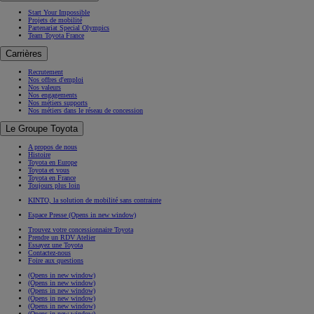
Start Your Impossible
Projets de mobilité
Partenariat Special Olympics
Team Toyota France
Carrières
Recrutement
Nos offres d'emploi
Nos valeurs
Nos engagements
Nos métiers supports
Nos métiers dans le réseau de concession
Le Groupe Toyota
A propos de nous
Histoire
Toyota en Europe
Toyota et vous
Toyota en France
Toujours plus loin
KINTO, la solution de mobilité sans contrainte
Espace Presse
(Opens in new window)
Trouvez votre concessionnaire Toyota
Prendre un RDV Atelier
Essayez une Toyota
Contactez-nous
Foire aux questions
(Opens in new window)
(Opens in new window)
(Opens in new window)
(Opens in new window)
(Opens in new window)
(Opens in new window)