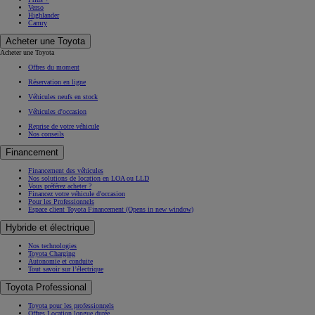
Verso
Highlander
Camry
Acheter une Toyota
Acheter une Toyota
Offres du moment
Réservation en ligne
Véhicules neufs en stock
Véhicules d'occasion
Reprise de votre véhicule
Nos conseils
Financement
Financement des véhicules
Nos solutions de location en LOA ou LLD
Vous préférez acheter ?
Financez votre véhicule d'occasion
Pour les Professionnels
Espace client Toyota Financement
(Opens in new window)
Hybride et électrique
Nos technologies
Toyota Charging
Autonomie et conduite
Tout savoir sur l’électrique
Toyota Professional
Toyota pour les professionnels
Offres Location longue durée