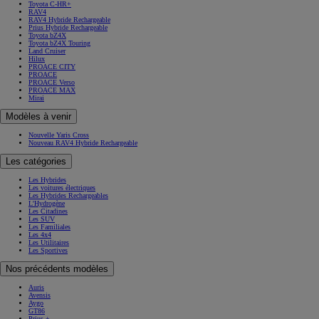
Toyota C-HR+
RAV4
RAV4 Hybride Rechargeable
Prius Hybride Rechargeable
Toyota bZ4X
Toyota bZ4X Touring
Land Cruiser
Hilux
PROACE CITY
PROACE
PROACE Verso
PROACE MAX
Mirai
Modèles à venir
Nouvelle Yaris Cross
Nouveau RAV4 Hybride Rechargeable
Les catégories
Les Hybrides
Les voitures électriques
Les Hybrides Rechargeables
L'Hydrogène
Les Citadines
Les SUV
Les Familiales
Les 4x4
Les Utilitaires
Les Sportives
Nos précédents modèles
Auris
Avensis
Aygo
GT86
Prius +