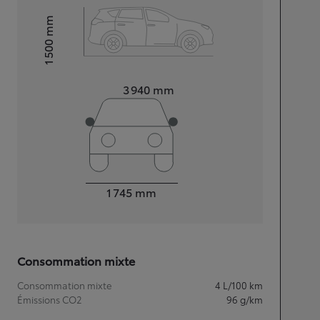
mm
1 500
Hauteur
Longueur
3 940
mm
Largeur
1 745
mm
Consommation mixte
Consommation mixte
4
L/100 km
Émissions CO2
96
g/km