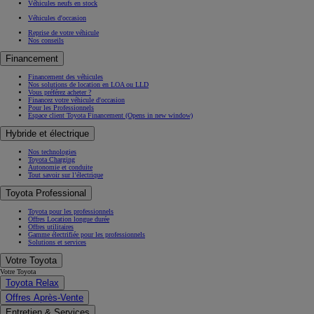
Véhicules neufs en stock
Véhicules d'occasion
Reprise de votre véhicule
Nos conseils
Financement
Financement des véhicules
Nos solutions de location en LOA ou LLD
Vous préférez acheter ?
Financez votre véhicule d'occasion
Pour les Professionnels
Espace client Toyota Financement
(Opens in new window)
Hybride et électrique
Nos technologies
Toyota Charging
Autonomie et conduite
Tout savoir sur l’électrique
Toyota Professional
Toyota pour les professionnels
Offres Location longue durée
Offres utilitaires
Gamme électrifiée pour les professionnels
Solutions et services
Votre Toyota
Votre Toyota
Toyota Relax
Offres Après-Vente
Entretien & Services