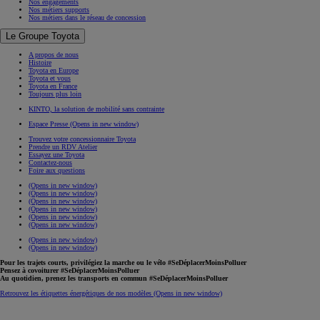
Nos engagements
Nos métiers supports
Nos métiers dans le réseau de concession
Le Groupe Toyota
A propos de nous
Histoire
Toyota en Europe
Toyota et vous
Toyota en France
Toujours plus loin
KINTO, la solution de mobilité sans contrainte
Espace Presse
(Opens in new window)
Trouvez votre concessionnaire Toyota
Prendre un RDV Atelier
Essayez une Toyota
Contactez-nous
Foire aux questions
(Opens in new window)
(Opens in new window)
(Opens in new window)
(Opens in new window)
(Opens in new window)
(Opens in new window)
(Opens in new window)
(Opens in new window)
Pour les trajets courts, privilégiez la marche ou le vélo #SeDéplacerMoinsPolluer
Pensez à covoiturer #SeDéplacerMoinsPolluer
Au quotidien, prenez les transports en commun #SeDéplacerMoinsPolluer
Retrouvez les étiquettes énergétiques de nos modèles
(Opens in new window)