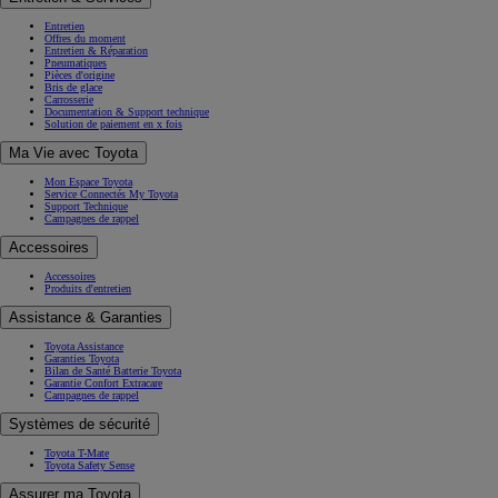
Entretien
Offres du moment
Entretien & Réparation
Pneumatiques
Pièces d'origine
Bris de glace
Carrosserie
Documentation & Support technique
Solution de paiement en x fois
Ma Vie avec Toyota
Mon Espace Toyota
Service Connectés My Toyota
Support Technique
Campagnes de rappel
Accessoires
Accessoires
Produits d'entretien
Assistance & Garanties
Toyota Assistance
Garanties Toyota
Bilan de Santé Batterie Toyota
Garantie Confort Extracare
Campagnes de rappel
Systèmes de sécurité
Toyota T-Mate
Toyota Safety Sense
Assurer ma Toyota