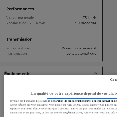
Performances
Vitesse maximale
175
km/h
Accélération 0-100km/h
9,7
secondes
Transmission
Roues motrices
Roues motrices avant
Transmission
Boîte automatique
Équipements
Con
Confort
La qualité de votre expérience dépend de vos choi
Système d'accès et de démarrage sans clé
Toyota et ses Partenaires listés dans
sa déclaration de confidentialité (ouvre dans un nouvel ongle
traceurs déposés sur votre ordinateur, votre mobile ou votre tablette, afin de poursuivre les finalités su
Rétroviseurs extérieurs rabattables
expérience utilisateur, réaliser des statistiques d’audience, afficher des publicités ciblées sur les sites d
performance de ces publicités, utiliser des données de géolocalisation, vous offrir des fonctionnalités r
automatiquement