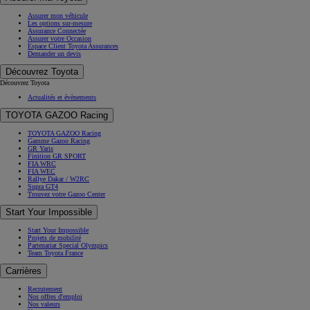
Assurer mon véhicule
Les options sur-mesure
Assurance Connectée
Assurer votre Occasion
Espace Client Toyota Assurances
Demander un devis
Découvrez Toyota
Découvrez Toyota
Actualités et évènements
TOYOTA GAZOO Racing
TOYOTA GAZOO Racing
Gamme Gazoo Racing
GR Yaris
Finition GR SPORT
FIA WRC
FIA WEC
Rallye Dakar / W2RC
Supra GT4
Trouvez votre Gazoo Center
Start Your Impossible
Start Your Impossible
Projets de mobilité
Partenariat Special Olympics
Team Toyota France
Carrières
Recrutement
Nos offres d'emploi
Nos valeurs