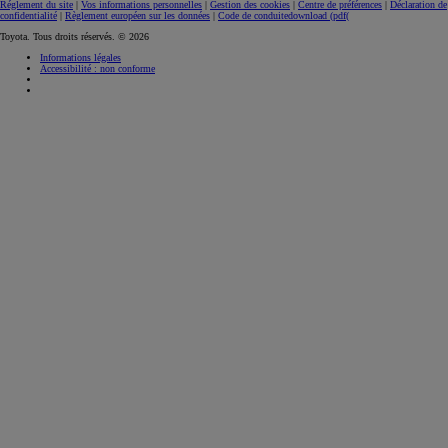
Réglement du site
|
Vos informations personnelles
|
Gestion des cookies
|
Centre de préférences
|
Déclaration de
confidentialité
|
Règlement européen sur les données
|
Code de conduite
download (pdf(
Toyota. Tous droits réservés. © 2026
Informations légales
Accessibilité : non conforme