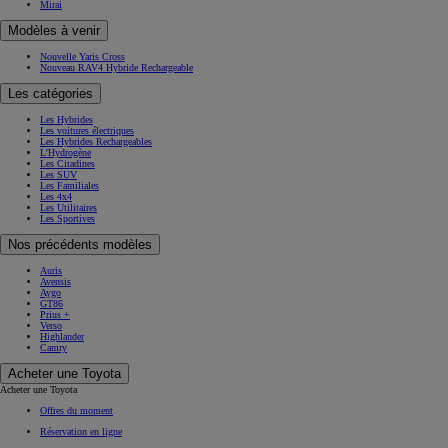
Mirai
Modèles à venir
Nouvelle Yaris Cross
Nouveau RAV4 Hybride Rechargeable
Les catégories
Les Hybrides
Les voitures électriques
Les Hybrides Rechargeables
L'Hydrogène
Les Citadines
Les SUV
Les Familiales
Les 4x4
Les Utilitaires
Les Sportives
Nos précédents modèles
Auris
Avensis
Aygo
GT86
Prius +
Verso
Highlander
Camry
Acheter une Toyota
Acheter une Toyota
Offres du moment
Réservation en ligne