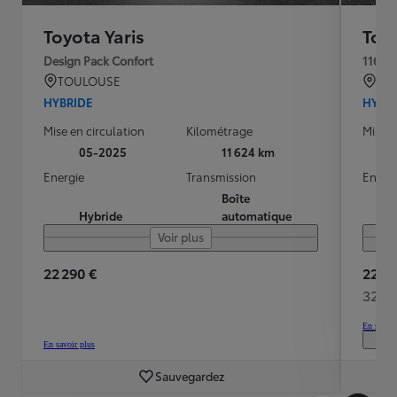
Toyota Yaris
Toyo
Design Pack Confort
116h 
TOULOUSE
QU
HYBRIDE
HYBR
Mise en circulation
Kilométrage
Mise e
05-2025
11 624 km
Energie
Transmission
Energ
Boîte
Hybride
automatique
Voir plus
22 290 €
22 49
320 
En savoir
En savoir plus
Sauvegardez