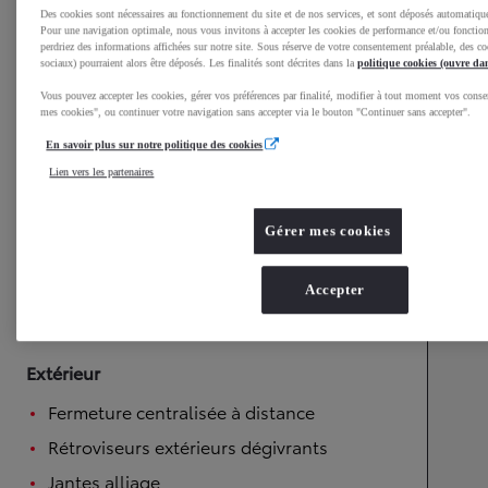
Des cookies sont nécessaires au fonctionnement du site et de nos services, et sont déposés automatiq
Commandes audio au volant
Pour une navigation optimale, nous vous invitons à accepter les cookies de performance et/ou fonction
perdriez des informations affichées sur notre site. Sous réserve de votre consentement préalable, des coo
Rétroviseurs réglables électriquement
sociaux) pourraient alors être déposés. Les finalités sont décrites dans la
politique cookies (ouvre da
Accoudoir central
Vous pouvez accepter les cookies, gérer vos préférences par finalité, modifier à tout moment vos cons
mes cookies", ou continuer votre navigation sans accepter via le bouton "Continuer sans accepter".
Vitres électriques
En savoir plus sur notre politique des cookies
Système de démarrage sans clé
Lien vers les partenaires
Climatisation automatique
Volant multifonctions
Gérer mes cookies
Banquette arrière rabattable 60:40
Accepter
Rétroviseur intérieur électrochrome
Extérieur
Fermeture centralisée à distance
Rétroviseurs extérieurs dégivrants
Jantes alliage