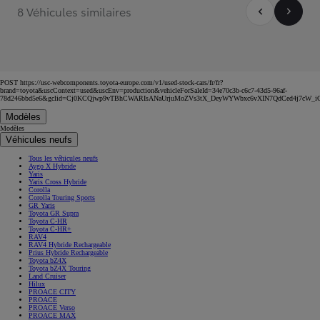
8 Véhicules similaires
POST https://usc-webcomponents.toyota-europe.com/v1/used-stock-cars/fr/fr?
brand=toyota&uscContext=used&uscEnv=production&vehicleForSaleId=34e70c3b-c6c7-43d5-96af-
78d246bbd5e6&gclid=Cj0KCQjwp9vTBhCWARIsANaUrjuMoZVs3tX_DeyWYWbxc6vXIN7QdCed4j7cW
Modèles
Modèles
Véhicules neufs
Tous les véhicules neufs
Aygo X Hybride
Yaris
Yaris Cross Hybride
Corolla
Corolla Touring Sports
GR Yaris
Toyota GR Supra
Toyota C-HR
Toyota C-HR+
RAV4
RAV4 Hybride Rechargeable
Prius Hybride Rechargeable
Toyota bZ4X
Toyota bZ4X Touring
Land Cruiser
Hilux
PROACE CITY
PROACE
PROACE Verso
PROACE MAX