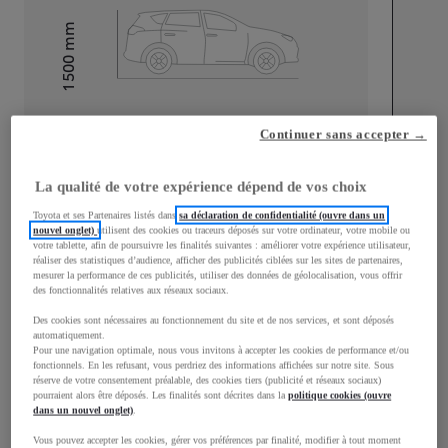
mm
1 500
Hauteur
Longueur
3 940
mm
Continuer sans accepter →
La qualité de votre expérience dépend de vos choix
Toyota et ses Partenaires listés dans
sa déclaration de confidentialité (ouvre dans un
nouvel onglet)
utilisent des cookies ou traceurs déposés sur votre ordinateur, votre mobile ou
votre tablette, afin de poursuivre les finalités suivantes : améliorer votre expérience utilisateur,
réaliser des statistiques d’audience, afficher des publicités ciblées sur les sites de partenaires,
Largeur
1 745
mm
mesurer la performance de ces publicités, utiliser des données de géolocalisation, vous offrir
des fonctionnalités relatives aux réseaux sociaux.
Des cookies sont nécessaires au fonctionnement du site et de nos services, et sont déposés
automatiquement.
Pour une navigation optimale, nous vous invitons à accepter les cookies de performance et/ou
Consommation mixte
fonctionnels. En les refusant, vous perdriez des informations affichées sur notre site. Sous
réserve de votre consentement préalable, des cookies tiers (publicité et réseaux sociaux)
pourraient alors être déposés. Les finalités sont décrites dans la
politique cookies (ouvre
Consommation mixte
4
L/100 km
dans un nouvel onglet)
.
Émissions CO2
91
g/km
Vous pouvez accepter les cookies, gérer vos préférences par finalité, modifier à tout moment