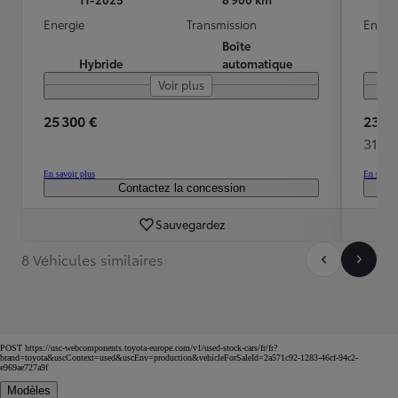
Energie
Transmission
Energ
Boîte
Hybride
automatique
Voir plus
25 300 €
23 90
311 
En savoir plus
En savoir
Contactez la concession
Sauvegardez
8 Véhicules similaires
POST https://usc-webcomponents.toyota-europe.com/v1/used-stock-cars/fr/fr?
brand=toyota&uscContext=used&uscEnv=production&vehicleForSaleId=2a571c92-1283-46cf-94c2-
e969ae727a9f
Modèles