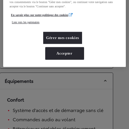
vos consentements via le bouton "Gérer mes cookies", ou continuer votre navigation sans
accepter via le bouton "Continuer sans accepter".
Performances
En savoir plus sur notre politique des cookies
Vitesse maximale
175
km/h
Lien vers les partenaires
Accélération 0-100km/h
9,7
secondes
Gérer mes cookies
Transmission
Roues motrices
Roues motrices avant
Accepter
Transmission
Boîte automatique
Équipements
Confort
Système d'accès et de démarrage sans clé
Commandes audio au volant
Rétroviseurs réglables électriquement