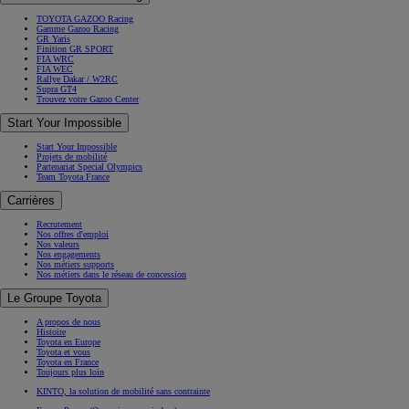
TOYOTA GAZOO Racing
Gamme Gazoo Racing
GR Yaris
Finition GR SPORT
FIA WRC
FIA WEC
Rallye Dakar / W2RC
Supra GT4
Trouvez votre Gazoo Center
Start Your Impossible
Start Your Impossible
Projets de mobilité
Partenariat Special Olympics
Team Toyota France
Carrières
Recrutement
Nos offres d'emploi
Nos valeurs
Nos engagements
Nos métiers supports
Nos métiers dans le réseau de concession
Le Groupe Toyota
A propos de nous
Histoire
Toyota en Europe
Toyota et vous
Toyota en France
Toujours plus loin
KINTO, la solution de mobilité sans contrainte