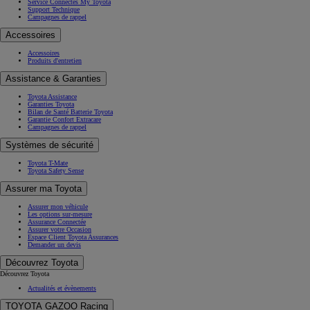
Service Connectés My Toyota
Support Technique
Campagnes de rappel
Accessoires
Accessoires
Produits d'entretien
Assistance & Garanties
Toyota Assistance
Garanties Toyota
Bilan de Santé Batterie Toyota
Garantie Confort Extracare
Campagnes de rappel
Systèmes de sécurité
Toyota T-Mate
Toyota Safety Sense
Assurer ma Toyota
Assurer mon véhicule
Les options sur-mesure
Assurance Connectée
Assurer votre Occasion
Espace Client Toyota Assurances
Demander un devis
Découvrez Toyota
Découvrez Toyota
Actualités et évènements
TOYOTA GAZOO Racing