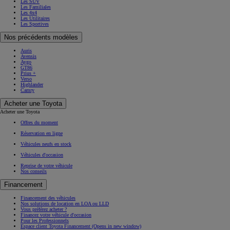
Les SUV
Les Familiales
Les 4x4
Les Utilitaires
Les Sportives
Nos précédents modèles
Auris
Avensis
Aygo
GT86
Prius +
Verso
Highlander
Camry
Acheter une Toyota
Acheter une Toyota
Offres du moment
Réservation en ligne
Véhicules neufs en stock
Véhicules d'occasion
Reprise de votre véhicule
Nos conseils
Financement
Financement des véhicules
Nos solutions de location en LOA ou LLD
Vous préférez acheter ?
Financez votre véhicule d'occasion
Pour les Professionnels
Espace client Toyota Financement
(Opens in new window)