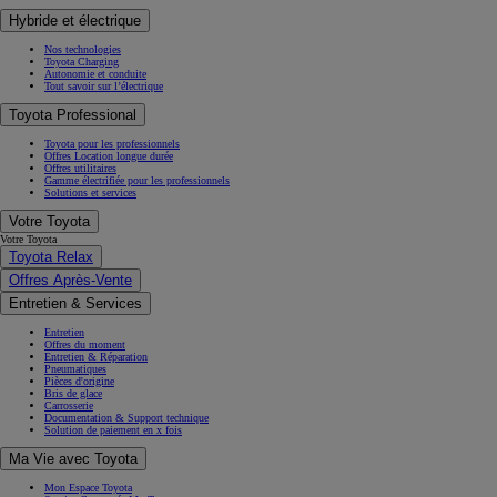
Hybride et électrique
Nos technologies
Toyota Charging
Autonomie et conduite
Tout savoir sur l’électrique
Toyota Professional
Toyota pour les professionnels
Offres Location longue durée
Offres utilitaires
Gamme électrifiée pour les professionnels
Solutions et services
Votre Toyota
Votre Toyota
Toyota Relax
Offres Après-Vente
Entretien & Services
Entretien
Offres du moment
Entretien & Réparation
Pneumatiques
Pièces d'origine
Bris de glace
Carrosserie
Documentation & Support technique
Solution de paiement en x fois
Ma Vie avec Toyota
Mon Espace Toyota