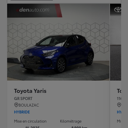
Toyota Yaris
Toyo
GR SPORT
116h 
BOULAZAC
QU
HYBRIDE
HYBR
Mise en circulation
Kilométrage
Mise e
11-2025
8 900 km