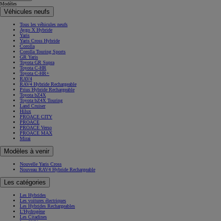
Modèles
Véhicules neufs
Tous les véhicules neufs
Aygo X Hybride
Yaris
Yaris Cross Hybride
Corolla
Corolla Touring Sports
GR Yaris
Toyota GR Supra
Toyota C-HR
Toyota C-HR+
RAV4
RAV4 Hybride Rechargeable
Prius Hybride Rechargeable
Toyota bZ4X
Toyota bZ4X Touring
Land Cruiser
Hilux
PROACE CITY
PROACE
PROACE Verso
PROACE MAX
Mirai
Modèles à venir
Nouvelle Yaris Cross
Nouveau RAV4 Hybride Rechargeable
Les catégories
Les Hybrides
Les voitures électriques
Les Hybrides Rechargeables
L'Hydrogène
Les Citadines