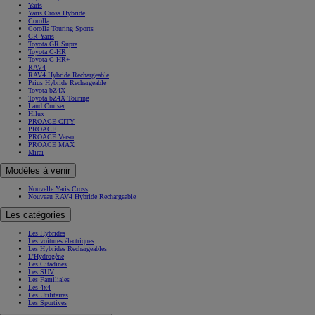
Yaris
Yaris Cross Hybride
Corolla
Corolla Touring Sports
GR Yaris
Toyota GR Supra
Toyota C-HR
Toyota C-HR+
RAV4
RAV4 Hybride Rechargeable
Prius Hybride Rechargeable
Toyota bZ4X
Toyota bZ4X Touring
Land Cruiser
Hilux
PROACE CITY
PROACE
PROACE Verso
PROACE MAX
Mirai
Modèles à venir
Nouvelle Yaris Cross
Nouveau RAV4 Hybride Rechargeable
Les catégories
Les Hybrides
Les voitures électriques
Les Hybrides Rechargeables
L'Hydrogène
Les Citadines
Les SUV
Les Familiales
Les 4x4
Les Utilitaires
Les Sportives