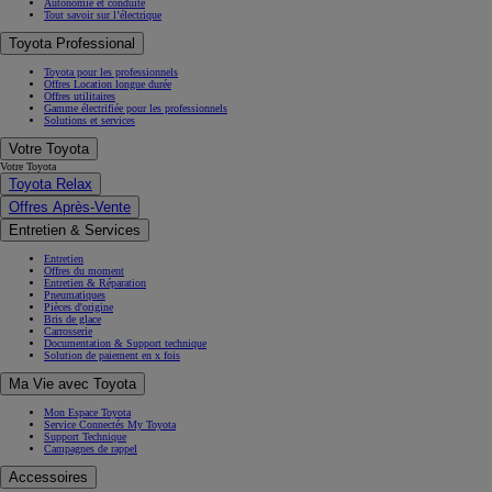
Autonomie et conduite
Tout savoir sur l’électrique
Toyota Professional
Toyota pour les professionnels
Offres Location longue durée
Offres utilitaires
Gamme électrifiée pour les professionnels
Solutions et services
Votre Toyota
Votre Toyota
Toyota Relax
Offres Après-Vente
Entretien & Services
Entretien
Offres du moment
Entretien & Réparation
Pneumatiques
Pièces d'origine
Bris de glace
Carrosserie
Documentation & Support technique
Solution de paiement en x fois
Ma Vie avec Toyota
Mon Espace Toyota
Service Connectés My Toyota
Support Technique
Campagnes de rappel
Accessoires