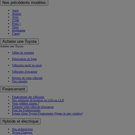
Nos précédents modèles
Auris
Avensis
Aygo
GT86
Prius +
Verso
Highlander
Camry
Acheter une Toyota
Acheter une Toyota
Offres du moment
Réservation en ligne
Véhicules neufs en stock
Véhicules d'occasion
Reprise de votre véhicule
Nos conseils
Financement
Financement des véhicules
Nos solutions de location en LOA ou LLD
Vous préférez acheter ?
Financez votre véhicule d'occasion
Pour les Professionnels
Espace client Toyota Financement
(Opens in new window)
Hybride et électrique
Nos technologies
Toyota Charging