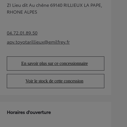
ZI Lieu dit Au chêne 69140 RILLIEUX LA PAPE,
RHONE ALPES
04.72.01.89.50
(Opens in new tab)
apv.toyotarillieux@emilfrey.fr
(Opens in new tab)
En savoir plus sur ce concessionnaire
(Opens in new tab)
Voir le stock de cette concession
(Opens in new tab)
Horaires d'ouverture