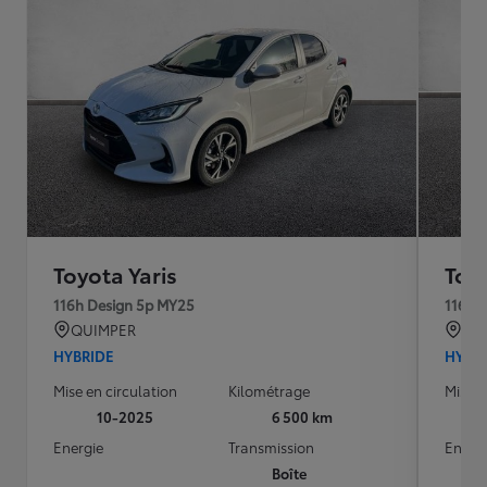
Toyota Yaris
Toyo
116h Design 5p MY25
116h 
QUIMPER
QU
HYBRIDE
HYBR
Mise en circulation
Kilométrage
Mise e
10-2025
6 500 km
Energie
Transmission
Energ
Boîte