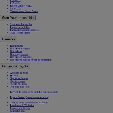
FIA WRC
FIA WEC
Rallye Dakar / W2RC
Supra GT4
Trouvez votre Gazoo Center
Start Your Impossible
Start Your Impossible
Projets de mobilité
Partenariat Special Olympics
Team Toyota France
Carrières
Recrutement
Nos offres d'emploi
Nos valeurs
Nos engagements
Nos métiers supports
Nos métiers dans le réseau de concession
Le Groupe Toyota
A propos de nous
Histoire
Toyota en Europe
Toyota et vous
Toyota en France
Toujours plus loin
KINTO, la solution de mobilité sans contrainte
Espace Presse
(Opens in new window)
Trouvez votre concessionnaire Toyota
Prendre un RDV Atelier
Essayez une Toyota
Contactez-nous