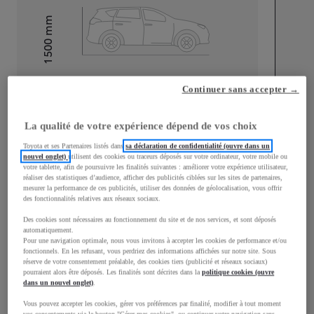
mm
1 500
Hauteur
Longueur
3 940
mm
Continuer sans accepter →
La qualité de votre expérience dépend de vos choix
Toyota et ses Partenaires listés dans
sa déclaration de confidentialité (ouvre dans un
nouvel onglet)
utilisent des cookies ou traceurs déposés sur votre ordinateur, votre mobile ou
votre tablette, afin de poursuivre les finalités suivantes : améliorer votre expérience utilisateur,
réaliser des statistiques d’audience, afficher des publicités ciblées sur les sites de partenaires,
Largeur
1 745
mm
mesurer la performance de ces publicités, utiliser des données de géolocalisation, vous offrir
des fonctionnalités relatives aux réseaux sociaux.
Des cookies sont nécessaires au fonctionnement du site et de nos services, et sont déposés
automatiquement.
Pour une navigation optimale, nous vous invitons à accepter les cookies de performance et/ou
fonctionnels. En les refusant, vous perdriez des informations affichées sur notre site. Sous
Consommation mixte
réserve de votre consentement préalable, des cookies tiers (publicité et réseaux sociaux)
pourraient alors être déposés. Les finalités sont décrites dans la
politique cookies (ouvre
Consommation mixte
3,8
L/100 km
dans un nouvel onglet)
.
Émissions CO2
87
g/km
Vous pouvez accepter les cookies, gérer vos préférences par finalité, modifier à tout moment