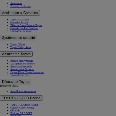
Accessoires
Produits d'entretien
Assistance & Garanties
Toyota Assistance
Garanties Toyota
Bilan de Santé Batterie Toyota
Garantie Confort Extracare
Campagnes de rappel
Systèmes de sécurité
Toyota T-Mate
Toyota Safety Sense
Assurer ma Toyota
Assurer mon véhicule
Les options sur-mesure
Assurance Connectée
Assurer votre Occasion
Espace Client Toyota Assurances
Demander un devis
Découvrez Toyota
Découvrez Toyota
Actualités et évènements
TOYOTA GAZOO Racing
TOYOTA GAZOO Racing
Gamme Gazoo Racing
GR Yaris
Finition GR SPORT