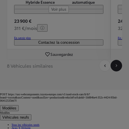
Hybride Essence
automatique
Voir plus
23 900 €
24 49
311 €/mois
324 
En savoir plus
En savoir
Contactez la concession
Sauvegardez
8 Véhicules similaires
POST https://usc-webcomponents.toyota-europe.com/v1/used-stock-cars/fr/fr?
brand=toyota&uscContext=used&uscEnv=production&vehicleForSaleId=1b884be4-352c-4424-95bd-
06412533eb7f
Modèles
Modèles
Véhicules neufs
Tous les véhicules neufs
Aygo X Hybride