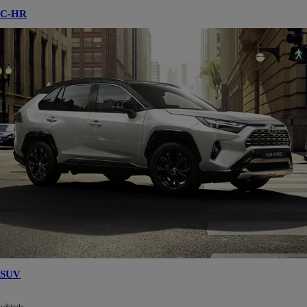
C-HR
SUV