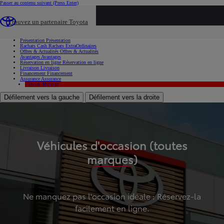
Passer au contenu suivant
(Press Enter)
...
Trouvez un partenaire Toyota
Voiture d'occasion
Présentation
Présentation
Rachats Cash
Rachats ExtraOrdinaires
Offres & Actualités
Offres & Actualités
Avantages
Avantages
Réservation en ligne
Réservation en ligne
Livraison
Livraison
Financement
Financement
Assurance
Assurance
Hybride
Hybride
Défilement vers la gauche
Défilement vers la droite
Véhicules d'occasion (toutes
marques)
Ne manquez pas l'occasion idéale : Réservez-la
facilement en ligne.