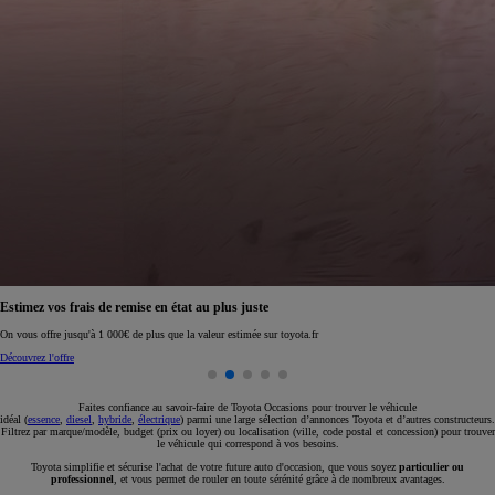
Réservez en ligne votre occasion pour 1€ seulement
Réservez en ligne
Faites confiance au savoir-faire de Toyota Occasions pour trouver le véhicule
idéal (
essence
,
diesel
,
hybride
,
électrique
) parmi une large sélection d’annonces Toyota et d’autres constructeurs.
Filtrez par marque/modèle, budget (prix ou loyer) ou localisation (ville, code postal et concession) pour trouver
le véhicule qui correspond à vos besoins.
Toyota simplifie et sécurise l'achat de votre future auto d'occasion, que vous soyez
particulier ou
professionnel
, et vous permet de rouler en toute sérénité grâce à de nombreux avantages.