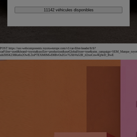
11142 véhicules disponibles
POST https://usc-webcomponents.toyota-europe.com/v1/car-filter-header/fr/fr?
carFilter=used&brand=toyota&uscEnv=production&useGlobalStore=true&utm_campaign=SEM_Marqu
uIrZ8SK238Kn6x2OwfL2isPTEXM0MwD0BvOsZGv7GXbVu52B_rl2xoCnw4QAvD_BwE