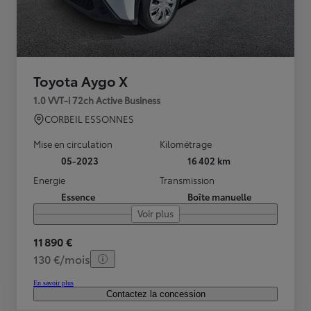
Toyota Aygo X
1.0 VVT-i 72ch Active Business
CORBEIL ESSONNES
Mise en circulation
Kilométrage
05-2023
16 402 km
Energie
Transmission
Essence
Boîte manuelle
Voir plus
11 890 €
130 €/mois
En savoir plus
Contactez la concession