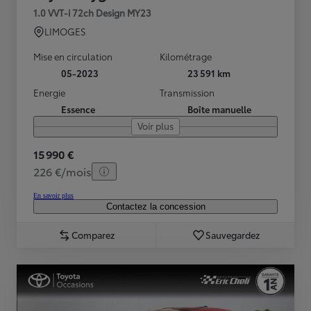
1.0 VVT-i 72ch Design MY23
LIMOGES
Mise en circulation
Kilométrage
05-2023
23 591 km
Energie
Transmission
Essence
Boîte manuelle
Voir plus
15 990 €
226 €/mois
En savoir plus
Contactez la concession
Comparez
Sauvegardez