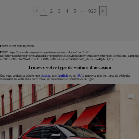
...
1
2
3
4
5
929
Previous page
Next page
Forced client side injection
POST https://usc-webcomponents.toyota-europe.com/v1/car-filter/fr/fr?
carFilter=used&brand=toyota&uscEnv=production&useGlobalStore=true&sortOrder=published&utm
uIrZ8SK238Kn6x2OwfL2isPTEXM0MwD0BvOsZGv7GXbVu52B_rl2xoCnw4QAvD_BwE
Trouvez votre type de voiture d’occasion
Que vous souhaitiez acheter une
citadine
, une
familiale
ou un
SUV
, retrouvez tous les types de véhicules
d’occasion en vente dans notre réseau de concessions et réservables en ligne.