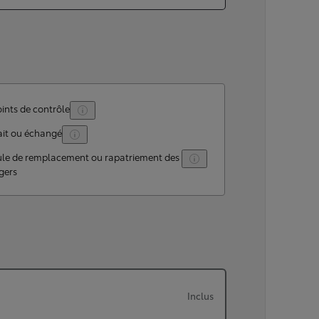
ints de contrôle
ait ou échangé
ule de remplacement ou rapatriement des
gers
Inclus