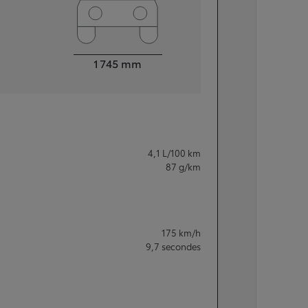
Largeur
1 745
mm
4,1
L/100 km
87
g/km
175
km/h
9,7
secondes