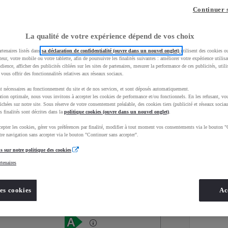
Continuer 
La qualité de votre expérience dépend de vos choix
rtenaires listés dans
sa déclaration de confidentialité (ouvre dans un nouvel onglet)
utilisent des cookies o
teur, votre mobile ou votre tablette, afin de poursuivre les finalités suivantes : améliorer votre expérience utilisat
udience, afficher des publicités ciblées sur les sites de partenaires, mesurer la performance de ces publicités, util
 vous offrir des fonctionnalités relatives aux réseaux sociaux.
t nécessaires au fonctionnement du site et de nos services, et sont déposés automatiquement.
tion optimale, nous vous invitons à accepter les cookies de performance et/ou fonctionnels. En les refusant, vou
ichées sur notre site. Sous réserve de votre consentement préalable, des cookies tiers (publicité et réseaux sociau
s finalités sont décrites dans la
politique cookies (ouvre dans un nouvel onglet)
.
epter les cookies, gérer vos préférences par finalité, modifier à tout moment vos consentements via le bouton "
Services
Concession
re navigation sans accepter via le bouton "Continuer sans accepter".
s sur notre politique des cookies
rtenaires
Energie
oyota Occasions
Hybride Essence
es cookies
Ac
Étiquette énergétique