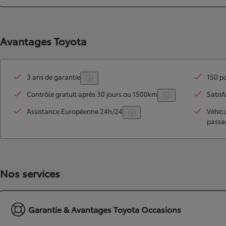
Avantages Toyota
3 ans de garantie
150 po
Contrôle gratuit après 30 jours ou 1500km
Satisf
Assistance Européenne 24h/24
Véhic
passa
TOYOTA C-HR
HYBRIDE OU HYBRIDE RECHARGEABLE
Disponible rapidement
Nos services
Garantie & Avantages Toyota Occasions