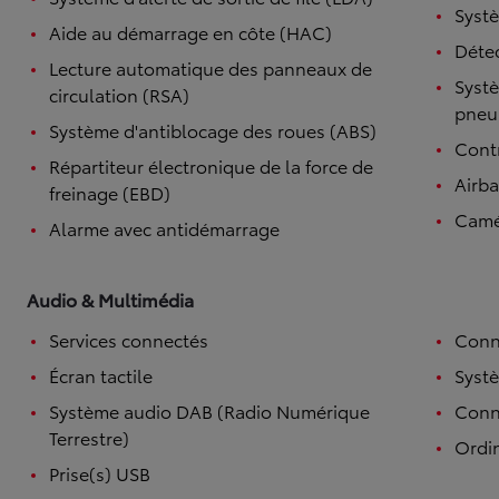
Systè
Aide au démarrage en côte (HAC)
Détec
Lecture automatique des panneaux de
Systè
circulation (RSA)
pneu
Système d'antiblocage des roues (ABS)
Contr
Répartiteur électronique de la force de
Airb
freinage (EBD)
Camé
Alarme avec antidémarrage
Audio & Multimédia
Services connectés
Conn
Écran tactile
Syst
Système audio DAB (Radio Numérique
Conne
Terrestre)
Ordi
Prise(s) USB