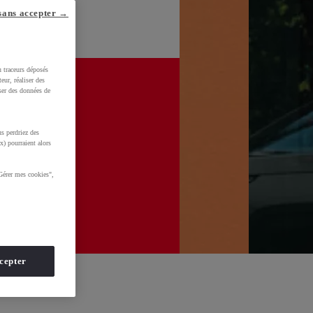
sans accepter →
u traceurs déposés
eur, réaliser des
iser des données de
s perdriez des
x) pourraient alors
Gérer mes cookies",
cepter