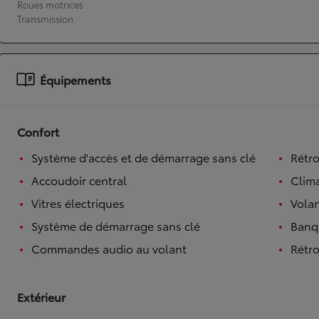
Roues motrices
Transmission
À partir de 19 700 €
Nouvelle Yaris Cross
HYBRIDE
Disponible prochainement
Équipements
Confort
Système d'accès et de démarrage sans clé
Rétro
Accoudoir central
Clim
Vitres électriques
Volan
Système de démarrage sans clé
Banqu
Commandes audio au volant
Rétro
Extérieur