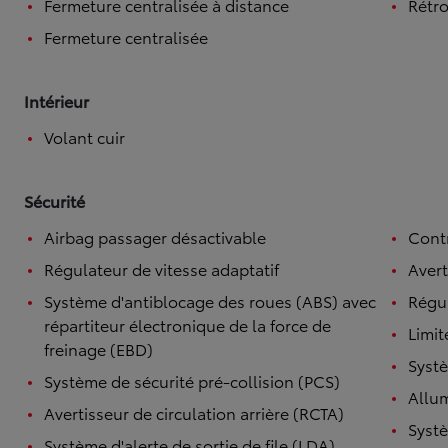
Fermeture centralisée à distance
Rétro
Fermeture centralisée
Intérieur
Volant cuir
Sécurité
Airbag passager désactivable
Contr
Régulateur de vitesse adaptatif
Avert
Système d'antiblocage des roues (ABS) avec
Régul
répartiteur électronique de la force de
Limit
freinage (EBD)
Systè
Système de sécurité pré-collision (PCS)
Allu
Avertisseur de circulation arrière (RCTA)
Systè
Système d'alerte de sortie de file (LDA)