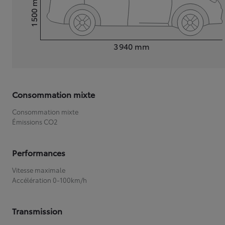
1 500
Hauteur
Longueur
3 940
mm
Consommation mixte
Consommation mixte
Émissions CO2
Performances
Vitesse maximale
Accélération 0-100km/h
Transmission