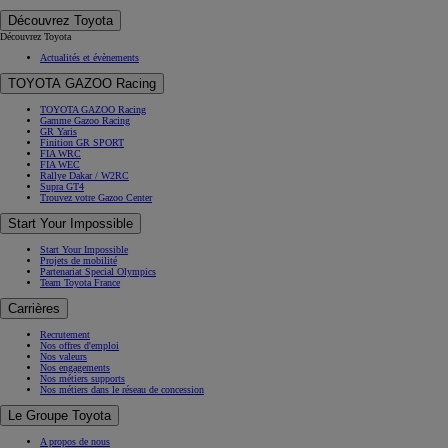
Découvrez Toyota
Découvrez Toyota
Actualités et évènements
TOYOTA GAZOO Racing
TOYOTA GAZOO Racing
Gamme Gazoo Racing
GR Yaris
Finition GR SPORT
FIA WRC
FIA WEC
Rallye Dakar / W2RC
Supra GT4
Trouvez votre Gazoo Center
Start Your Impossible
Start Your Impossible
Projets de mobilité
Partenariat Special Olympics
Team Toyota France
Carrières
Recrutement
Nos offres d'emploi
Nos valeurs
Nos engagements
Nos métiers supports
Nos métiers dans le réseau de concession
Le Groupe Toyota
A propos de nous