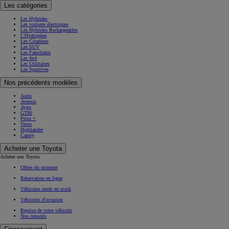
Les catégories
Les Hybrides
Les voitures électriques
Les Hybrides Rechargeables
L'Hydrogène
Les Citadines
Les SUV
Les Familiales
Les 4x4
Les Utilitaires
Les Sportives
Nos précédents modèles
Auris
Avensis
Aygo
GT86
Prius +
Verso
Highlander
Camry
Acheter une Toyota
Acheter une Toyota
Offres du moment
Réservation en ligne
Véhicules neufs en stock
Véhicules d'occasion
Reprise de votre véhicule
Nos conseils