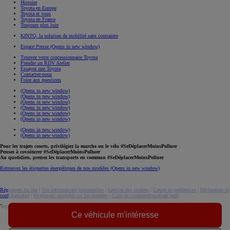
Histoire
Toyota en Europe
Toyota et vous
Toyota en France
Toujours plus loin
KINTO, la solution de mobilité sans contrainte
Espace Presse
(Opens in new window)
Trouvez votre concessionnaire Toyota
Prendre un RDV Atelier
Essayez une Toyota
Contactez-nous
Foire aux questions
(Opens in new window)
(Opens in new window)
(Opens in new window)
(Opens in new window)
(Opens in new window)
(Opens in new window)
(Opens in new window)
(Opens in new window)
Pour les trajets courts, privilégiez la marche ou le vélo #SeDéplacerMoinsPolluer
Pensez à covoiturer #SeDéplacerMoinsPolluer
Au quotidien, prenez les transports en commun #SeDéplacerMoinsPolluer
Retrouvez les étiquettes énergétiques de nos modèles
(Opens in new window)
Réglement du site
|
Vos informations personnelles
|
Gestion des cookies
|
Centre de préférences
|
Déclaration de
confidentialité
|
Règlement européen sur les données
|
Code de conduite
download (pdf(
Toyota. Tous droits réservés. © 2026
Ce véhicule m'intéresse
Informations légales
Accessibilité : non conforme