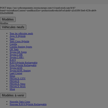
POST https://usc-webcomponents.toyota-europe.com/v1/used-stock-cars/fr/fr?
brand=toyota&uscContext=used&uscEnv=production&vehicleForSaleId=a2cd1f9f-5be6-423b-ab64-
f20c050969f8
Modèles
Modèles
Véhicules neufs
Tous les véhicules neufs
Aygo X Hybride
Yaris
Yaris Cross Hybride
Corolla
Corolla Touring Sports
GR Yaris
Toyota GR Supra
Toyota C-HR
Toyota C-HR+
RAV4
RAV4 Hybride Rechargeable
Prius Hybride Rechargeable
Toyota bZ4X
Toyota bZ4X Touring
Land Cruiser
Hilux
PROACE CITY
PROACE
PROACE Verso
PROACE MAX
Mirai
Modèles à venir
Nouvelle Yaris Cross
Nouveau RAV4 Hybride Rechargeable