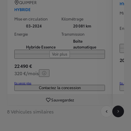
QUIMPER
HYBR
HYBRIDE
Mise e
Mise en circulation
Kilométrage
03-2024
20 081 km
Energ
Energie
Transmission
Boîte
Hybride Essence
automatique
Voir plus
20 60
22 490 €
320 €/mois
En savoir plus
En savoir
Contactez la concession
Sauvegardez
8 Véhicules similaires