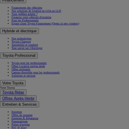
Financement
Financement des véhicules
Nos solutions de location en LOA ou LLD
Vous préférez acheter ?
Financez votre véhicule d'occasion
Pour les Professionnels
Espace client Toyota Financement
(Opens in new window)
Hybride et électrique
Nos technologies
Toyota Charging
Autonomie et conduite
Tout savoir sur l’électrique
Toyota Professional
Toyota pour les professionnels
Offres Location longue durée
Offres utilitaires
Gamme électrifiée pour les professionnels
Solutions et services
Votre Toyota
Votre Toyota
Toyota Relax
Offres Après-Vente
Entretien & Services
Entretien
Offres du moment
Entretien & Réparation
Pneumatiques
Pièces d'origine
Bris de glace