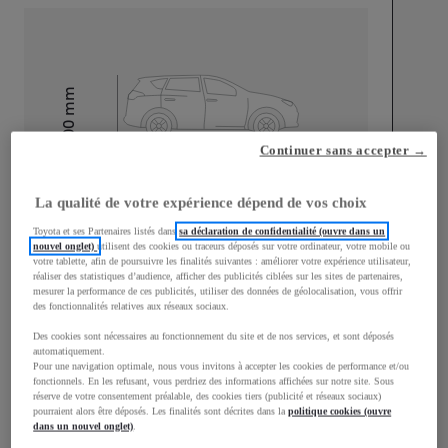
mm
1 500
Hauteur
Continuer sans accepter →
Longueur
3 940
mm
La qualité de votre expérience dépend de vos choix
Toyota et ses Partenaires listés dans
sa déclaration de confidentialité (ouvre dans un
nouvel onglet)
utilisent des cookies ou traceurs déposés sur votre ordinateur, votre mobile ou
votre tablette, afin de poursuivre les finalités suivantes : améliorer votre expérience utilisateur,
réaliser des statistiques d’audience, afficher des publicités ciblées sur les sites de partenaires,
mesurer la performance de ces publicités, utiliser des données de géolocalisation, vous offrir
des fonctionnalités relatives aux réseaux sociaux.
Largeur
1 745
mm
Des cookies sont nécessaires au fonctionnement du site et de nos services, et sont déposés
automatiquement.
Pour une navigation optimale, nous vous invitons à accepter les cookies de performance et/ou
fonctionnels. En les refusant, vous perdriez des informations affichées sur notre site. Sous
réserve de votre consentement préalable, des cookies tiers (publicité et réseaux sociaux)
pourraient alors être déposés. Les finalités sont décrites dans la
politique cookies (ouvre
Consommation mixte
dans un nouvel onglet)
.