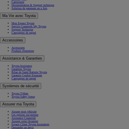
Carrosserie
Documentation & Support technique
Solution de paiement en x fois
Ma Vie avec Toyota
Mon Espace Toyota
Service Connectés My Toyota
Support Technique
Campagnes de rappel
Accessoires
Accessoires
Produits d'entretien
Assistance & Garanties
Toyota Assistance
Garanties Toyota
Bilan de Santé Batterie Toyota
Garantie Confort Extracare
Campagnes de rappel
Systèmes de sécurité
Toyota T-Mate
Toyota Safety Sense
Assurer ma Toyota
Assurer mon véhicule
Les options sur-mesure
Assurance Connectée
Assurer votre Occasion
Espace Client Toyota Assurances
Demander un devis