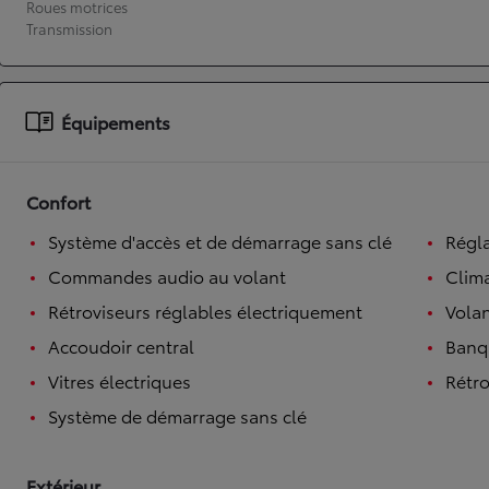
Roues motrices
Transmission
À partir de 19 700 €
Nouvelle Yaris Cross
HYBRIDE
Disponible prochainement
Équipements
Confort
Système d'accès et de démarrage sans clé
Régl
Commandes audio au volant
Clim
Rétroviseurs réglables électriquement
Volan
Accoudoir central
Banqu
Vitres électriques
Rétro
Système de démarrage sans clé
Extérieur