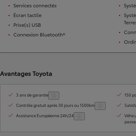
Services connectés
Syst
Écran tactile
Syst
Terre
Prise(s) USB
Conne
Connexion Bluetooth®
Ordi
Avantages Toyota
TOYOTA C-HR
HYBRIDE OU HYBRIDE RECHARGEABLE
Disponible rapidement
3 ans de garantie
150 po
Contrôle gratuit après 30 jours ou 1500km
Satisf
Assistance Européenne 24h/24
Véhic
passa