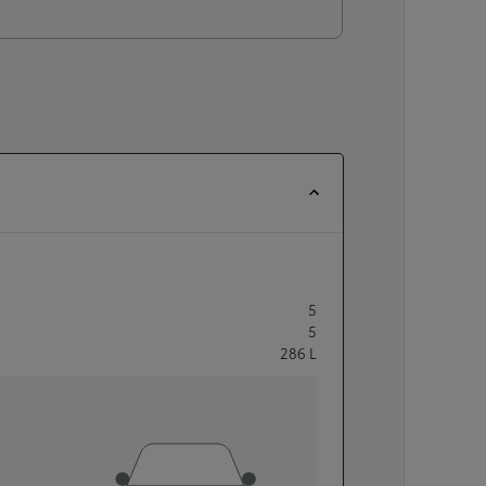
5
5
286
L