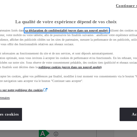
Continuer 
La qualité de votre expérience dépend de vos choix
rtenaires listés dans
sa déclaration de confidentialité (ouvre dans un nouvel onglet)
utilisent des cookies o
teur, votre mobile ou votre tablette, afin de poursuivre les finalités suivantes : améliorer votre expérience utilisat
udience, afficher des publicités ciblées sur les sites de partenaires, mesurer la performance de ces publicités, util
 vous offrir des fonctionnalités relatives aux réseaux sociaux.
t nécessaires au fonctionnement du site et de nos services, et sont déposés automatiquement.
tion optimale, nous vous invitons à accepter les cookies de performance et/ou fonctionnels. En les refusant, vou
ichées sur notre site. Sous réserve de votre consentement préalable, des cookies tiers (publicité et réseaux sociau
s finalités sont décrites dans la
politique cookies (ouvre dans un nouvel onglet)
.
epter les cookies, gérer vos préférences par finalité, modifier à tout moment vos consentements via le bouton "
Services
Concession
re navigation sans accepter via le bouton "Continuer sans accepter".
s sur notre politique des cookies
rtenaires
Energie
oyota Occasions
Hybride Essence
es cookies
Ac
Étiquette énergétique