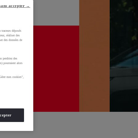
sans accepter →
u traceurs déposés
eur, réaliser des
iser des données de
s perdriez des
x) pourraient alors
Gérer mes cookies",
cepter