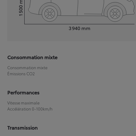
1 500
Hauteur
Longueur
3 940
mm
Consommation mixte
Consommation mixte
Émissions CO2
Performances
Vitesse maximale
Accélération 0-100km/h
Transmission