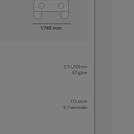
Largeur
1 745
mm
3,9
L/100 km
87
g/km
175
km/h
9,7
secondes