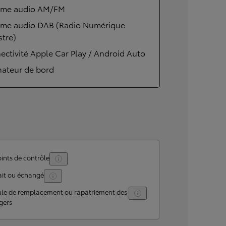
ème audio AM/FM
ème audio DAB (Radio Numérique
stre)
ctivité Apple Car Play / Android Auto
nateur de bord
ints de contrôle
ait ou échangé
ule de remplacement ou rapatriement des
gers