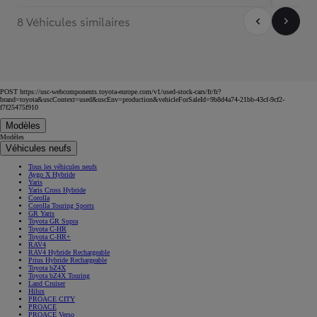
8 Véhicules similaires
POST https://usc-webcomponents.toyota-europe.com/v1/used-stock-cars/fr/fr?
brand=toyota&uscContext=used&uscEnv=production&vehicleForSaleId=9b8d4a74-21bb-43cf-9cf2-
f7f25475f910
Modèles
Modèles
Véhicules neufs
Tous les véhicules neufs
Aygo X Hybride
Yaris
Yaris Cross Hybride
Corolla
Corolla Touring Sports
GR Yaris
Toyota GR Supra
Toyota C-HR
Toyota C-HR+
RAV4
RAV4 Hybride Rechargeable
Prius Hybride Rechargeable
Toyota bZ4X
Toyota bZ4X Touring
Land Cruiser
Hilux
PROACE CITY
PROACE