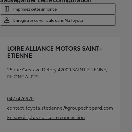
Sauvegarder cette configuration
Imprimez cette annonce
Enregistrez ce véhicule dans Ma Toyota
LOIRE ALLIANCE MOTORS SAINT-
ETIENNE
25 rue Gustave Delory 42000 SAINT-ETIENNE,
RHONE ALPES
0477476970
(Opens in new tab)
contact.toyota.stetienne@groupechopard.com
(Opens in new tab)
En savoir plus sur cette concession
(Opens in new tab)