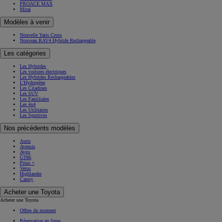
PROACE Verso
PROACE MAX
Mirai
Modèles à venir
Nouvelle Yaris Cross
Nouveau RAV4 Hybride Rechargeable
Les catégories
Les Hybrides
Les voitures électriques
Les Hybrides Rechargeables
L'Hydrogène
Les Citadines
Les SUV
Les Familiales
Les 4x4
Les Utilitaires
Les Sportives
Nos précédents modèles
Auris
Avensis
Aygo
GT86
Prius +
Verso
Highlander
Camry
Acheter une Toyota
Acheter une Toyota
Offres du moment