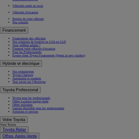
Réservation en ligne
Véhicules neufs en stock
Véhicules d'occasion
Reprise de votre véhicule
Nos conseils
Financement
Financement des véhicules
Nos solutions de location en LOA ou LLD
Vous préférez acheter ?
Financez votre véhicule d'occasion
Pour les Professionnels
Espace client Toyota Financement
(Opens in new window)
Hybride et électrique
Nos technologies
Toyota Charging
Autonomie et conduite
Tout savoir sur l’électrique
Toyota Professional
Toyota pour les professionnels
Offres Location longue durée
Offres utilitaires
Gamme électrifiée pour les professionnels
Solutions et services
Votre Toyota
Votre Toyota
Toyota Relax
Offres Après-Vente