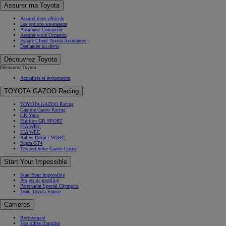
Assurer ma Toyota
Assurer mon véhicule
Les options sur-mesure
Assurance Connectée
Assurer votre Occasion
Espace Client Toyota Assurances
Demander un devis
Découvrez Toyota
Découvrez Toyota
Actualités et évènements
TOYOTA GAZOO Racing
TOYOTA GAZOO Racing
Gamme Gazoo Racing
GR Yaris
Finition GR SPORT
FIA WRC
FIA WEC
Rallye Dakar / W2RC
Supra GT4
Trouvez votre Gazoo Center
Start Your Impossible
Start Your Impossible
Projets de mobilité
Partenariat Special Olympics
Team Toyota France
Carrières
Recrutement