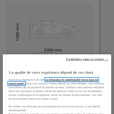
mm
1 500
Hauteur
Longueur
3 950
mm
Continuer sans accepter →
La qualité de votre expérience dépend de vos choix
Toyota et ses Partenaires listés dans
sa déclaration de confidentialité (ouvre dans un
nouvel onglet)
utilisent des cookies ou traceurs déposés sur votre ordinateur, votre mobile ou
Largeur
1 745
mm
votre tablette, afin de poursuivre les finalités suivantes : améliorer votre expérience utilisateur,
réaliser des statistiques d’audience, afficher des publicités ciblées sur les sites de partenaires,
mesurer la performance de ces publicités, utiliser des données de géolocalisation, vous offrir
des fonctionnalités relatives aux réseaux sociaux.
Des cookies sont nécessaires au fonctionnement du site et de nos services, et sont déposés
automatiquement.
Consommation mixte
Pour une navigation optimale, nous vous invitons à accepter les cookies de performance et/ou