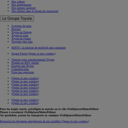
Nos offres d'emploi
Nos valeurs
Nos engagements
Nos métiers supports
Nos métiers dans le réseau de concession
Le Groupe Toyota
A propos de nous
Histoire
Toyota en Europe
Toyota et vous
Toyota en France
Toujours plus loin
KINTO, la solution de mobilité sans contrainte
Espace Presse
(Opens in new window)
Trouvez votre concessionnaire Toyota
Prendre un RDV Atelier
Essayez une Toyota
Contactez-nous
Foire aux questions
(Opens in new window)
(Opens in new window)
(Opens in new window)
(Opens in new window)
(Opens in new window)
(Opens in new window)
(Opens in new window)
(Opens in new window)
Pour les trajets courts, privilégiez la marche ou le vélo #SeDéplacerMoinsPolluer
Pensez à covoiturer #SeDéplacerMoinsPolluer
Au quotidien, prenez les transports en commun #SeDéplacerMoinsPolluer
Retrouvez les étiquettes énergétiques de nos modèles
(Opens in new window)