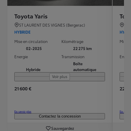
Toyota Yaris
Toyo
ST LAURENT DES VIGNES (Bergerac)
TO
HYBRIDE
HYBR
Mise en circulation
Kilométrage
Mise e
02-2025
22 275 km
Energie
Transmission
Energ
Boîte
Hybride
automatique
Voir plus
21 600 €
22 19
En savoir plus
En savoir
Contactez la concession
Sauvegardez