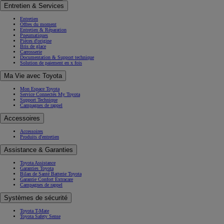
Entretien & Services
Entretien
Offres du moment
Entretien & Réparation
Pneumatiques
Pièces d'origine
Bris de glace
Carrosserie
Documentation & Support technique
Solution de paiement en x fois
Ma Vie avec Toyota
Mon Espace Toyota
Service Connectés My Toyota
Support Technique
Campagnes de rappel
Accessoires
Accessoires
Produits d'entretien
Assistance & Garanties
Toyota Assistance
Garanties Toyota
Bilan de Santé Batterie Toyota
Garantie Confort Extracare
Campagnes de rappel
Systèmes de sécurité
Toyota T-Mate
Toyota Safety Sense