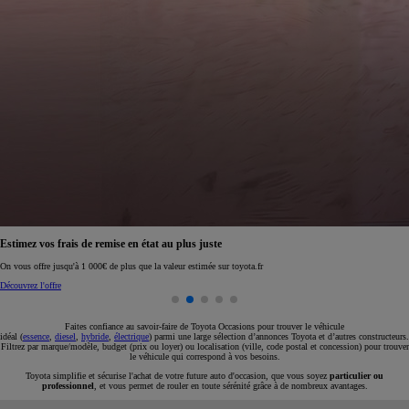
Réservez en ligne votre occasion pour 1€ seulement
Réservez en ligne
Faites confiance au savoir-faire de Toyota Occasions pour trouver le véhicule
idéal (
essence
,
diesel
,
hybride
,
électrique
) parmi une large sélection d’annonces Toyota et d’autres constructeurs.
Filtrez par marque/modèle, budget (prix ou loyer) ou localisation (ville, code postal et concession) pour trouver
le véhicule qui correspond à vos besoins.
Toyota simplifie et sécurise l'achat de votre future auto d'occasion, que vous soyez
particulier ou
professionnel
, et vous permet de rouler en toute sérénité grâce à de nombreux avantages.