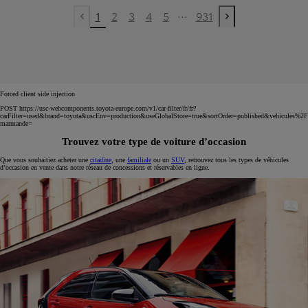
...
1
2
3
4
5
931
Previous page
Next page
Forced client side injection
POST https://usc-webcomponents.toyota-europe.com/v1/car-filter/fr/fr?
carFilter=used&brand=toyota&uscEnv=production&useGlobalStore=true&sortOrder=published&vehicules%2F
marmande=
Trouvez votre type de voiture d’occasion
Que vous souhaitiez acheter une
citadine
, une
familiale
ou un
SUV
, retrouvez tous les types de véhicules
d’occasion en vente dans notre réseau de concessions et réservables en ligne.