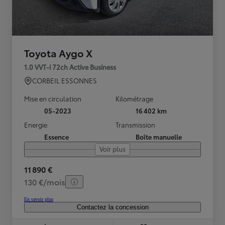
Toyota Aygo X
1.0 VVT-i 72ch Active Business
CORBEIL ESSONNES
Mise en circulation
Kilométrage
05-2023
16 402 km
Energie
Transmission
Essence
Boîte manuelle
Voir plus
11 890 €
130 €/mois
En savoir plus
Contactez la concession