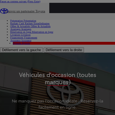
Passer au contenu suivant
(Press Enter)
...
Trouvez un partenaire Toyota
Voiture d'occasion
Présentation
Présentation
Rachats Cash
Rachats ExtraOrdinaires
Offres & Actualités
Offres & Actualités
Avantages
Avantages
Réservation en ligne
Réservation en ligne
Livraison
Livraison
Financement
Financement
Assurance
Assurance
Hybride
Hybride
Défilement vers la gauche
Défilement vers la droite
Véhicules d'occasion (toutes
marques)
Ne manquez pas l'occasion idéale : Réservez-la
facilement en ligne.