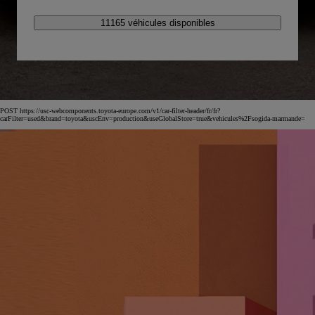
11165 véhicules disponibles
POST https://usc-webcomponents.toyota-europe.com/v1/car-filter-header/fr/fr?
carFilter=used&brand=toyota&uscEnv=production&useGlobalStore=true&vehicules%2Fsogida-marmande=