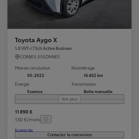
Toyota Aygo X
1.0 VVT-i 72ch Active Business
CORBEIL ESSONNES
Mise en circulation
Kilométrage
05-2023
16 402 km
Energie
Transmission
Essence
Boîte manuelle
Voir plus
11 890 €
130 €/mois
En savoir plus
Contactez la concession