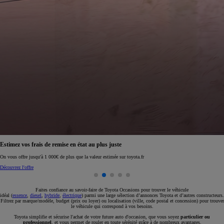
Réservez en ligne votre occasion pour 1€ seulement
Réservez en ligne
Faites confiance au savoir-faire de Toyota Occasions pour trouver le véhicule
idéal (
essence
,
diesel
,
hybride
,
électrique
) parmi une large sélection d’annonces Toyota et d’autres constructeurs.
Filtrez par marque/modèle, budget (prix ou loyer) ou localisation (ville, code postal et concession) pour trouver
le véhicule qui correspond à vos besoins.
Toyota simplifie et sécurise l'achat de votre future auto d'occasion, que vous soyez
particulier ou
professionnel
, et vous permet de rouler en toute sérénité grâce à de nombreux avantages.