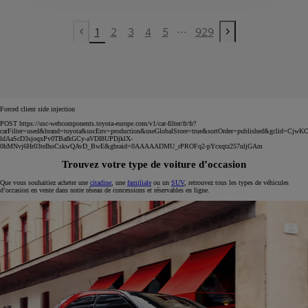
...
1
2
3
4
5
929
Previous page
Next page
Forced client side injection
POST https://usc-webcomponents.toyota-europe.com/v1/car-filter/fr/fr?
carFilter=used&brand=toyota&uscEnv=production&useGlobalStore=true&sortOrder=published&gclid=C
ldAaScD3sjoqxPv0TBafkGCy-aVDI8UPDjklX-
0hMNvj6Hr03teIhoCskwQAvD_BwE&gbraid=0AAAAADMU_rPROFq2-pYcxqtz257uljGAm
Trouvez votre type de voiture d’occasion
Que vous souhaitiez acheter une
citadine
, une
familiale
ou un
SUV
, retrouvez tous les types de véhicules
d’occasion en vente dans notre réseau de concessions et réservables en ligne.