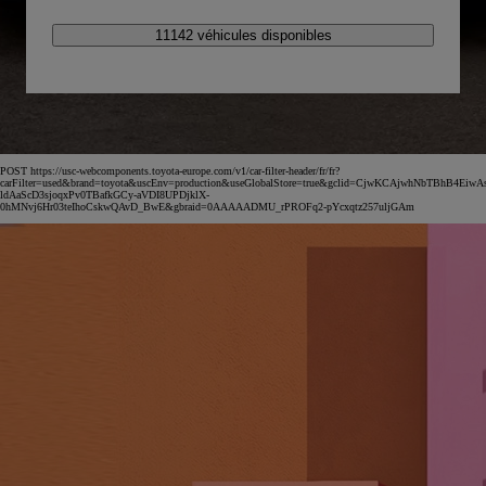
11142 véhicules disponibles
POST https://usc-webcomponents.toyota-europe.com/v1/car-filter-header/fr/fr?
carFilter=used&brand=toyota&uscEnv=production&useGlobalStore=true&gclid=CjwKCAjwhNbTBhB4EiwA
ldAaScD3sjoqxPv0TBafkGCy-aVDI8UPDjklX-
0hMNvj6Hr03teIhoCskwQAvD_BwE&gbraid=0AAAAADMU_rPROFq2-pYcxqtz257uljGAm