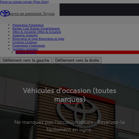
Passer au contenu suivant
(Press Enter)
...
Trouvez un partenaire Toyota
Voiture d'occasion
Présentation
Présentation
Rachats Cash
Rachats ExtraOrdinaires
Offres & Actualités
Offres & Actualités
Avantages
Avantages
Réservation en ligne
Réservation en ligne
Livraison
Livraison
Financement
Financement
Assurance
Assurance
Hybride
Hybride
Défilement vers la gauche
Défilement vers la droite
Véhicules d'occasion (toutes
marques)
Ne manquez pas l'occasion idéale : Réservez-la
facilement en ligne.