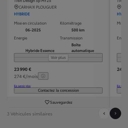
116h Design 5p MY25
116h 
CARHAIX PLOUGUER
La 
HYBRIDE
HYBR
Mise en circulation
Kilométrage
Mise e
06-2025
500 km
Energie
Transmission
Energ
Boîte
Hybride Essence
automatique
Voir plus
23 990 €
24 89
274 €/mois
En savoir plus
En savoir
Contactez la concession
Sauvegardez
3 Véhicules similaires