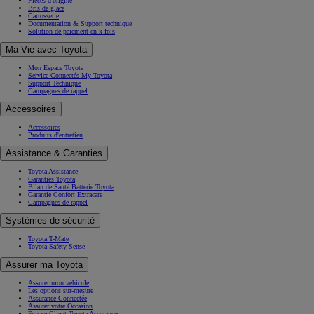
Pièces d'origine
Bris de glace
Carrosserie
Documentation & Support technique
Solution de paiement en x fois
Ma Vie avec Toyota
Mon Espace Toyota
Service Connectés My Toyota
Support Technique
Campagnes de rappel
Accessoires
Accessoires
Produits d'entretien
Assistance & Garanties
Toyota Assistance
Garanties Toyota
Bilan de Santé Batterie Toyota
Garantie Confort Extracare
Campagnes de rappel
Systèmes de sécurité
Toyota T-Mate
Toyota Safety Sense
Assurer ma Toyota
Assurer mon véhicule
Les options sur-mesure
Assurance Connectée
Assurer votre Occasion
Espace Client Toyota Assurances