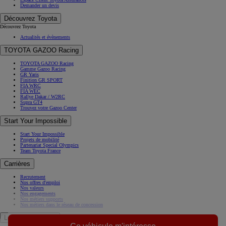
Demander un devis
Découvrez Toyota
Découvrez Toyota
Actualités et évènements
TOYOTA GAZOO Racing
TOYOTA GAZOO Racing
Gamme Gazoo Racing
GR Yaris
Finition GR SPORT
FIA WRC
FIA WEC
Rallye Dakar / W2RC
Supra GT4
Trouvez votre Gazoo Center
Start Your Impossible
Start Your Impossible
Projets de mobilité
Partenariat Special Olympics
Team Toyota France
Carrières
Recrutement
Nos offres d'emploi
Nos valeurs
Nos engagements
Nos métiers supports
Nos métiers dans le réseau de concession
Le Groupe Toyota