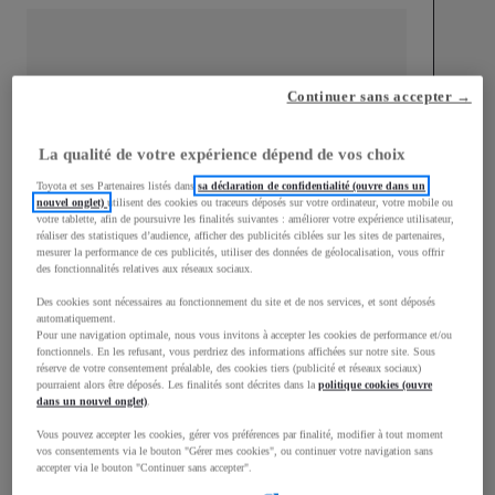
Continuer sans accepter →
mm
1 500
Hauteur
La qualité de votre expérience dépend de vos choix
Toyota et ses Partenaires listés dans
sa déclaration de confidentialité (ouvre dans un
nouvel onglet)
utilisent des cookies ou traceurs déposés sur votre ordinateur, votre mobile ou
Longueur
3 940
mm
votre tablette, afin de poursuivre les finalités suivantes : améliorer votre expérience utilisateur,
réaliser des statistiques d’audience, afficher des publicités ciblées sur les sites de partenaires,
mesurer la performance de ces publicités, utiliser des données de géolocalisation, vous offrir
des fonctionnalités relatives aux réseaux sociaux.
Des cookies sont nécessaires au fonctionnement du site et de nos services, et sont déposés
automatiquement.
Pour une navigation optimale, nous vous invitons à accepter les cookies de performance et/ou
fonctionnels. En les refusant, vous perdriez des informations affichées sur notre site. Sous
Largeur
1 745
mm
réserve de votre consentement préalable, des cookies tiers (publicité et réseaux sociaux)
pourraient alors être déposés. Les finalités sont décrites dans la
politique cookies (ouvre
dans un nouvel onglet)
.
Vous pouvez accepter les cookies, gérer vos préférences par finalité, modifier à tout moment
vos consentements via le bouton "Gérer mes cookies", ou continuer votre navigation sans
accepter via le bouton "Continuer sans accepter".
Consommation mixte