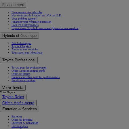
Financement
Financement des véhicules
Nos solutions de location en LOA ou LLD
Vous préférez acheter ?
Financez votre véhicule d'occasion
Pour les Professionnels
Espace client Toyota Financement
(Opens in new window)
Hybride et électrique
Nos technologies
Toyota Charging
Autonomie et conduite
Tout savoir sur l’électrique
Toyota Professional
Toyota pour les professionnels
Offres Location longue durée
Offres utilitaires
Gamme électrifiée pour les professionnels
Solutions et services
Votre Toyota
Votre Toyota
Toyota Relax
Offres Après-Vente
Entretien & Services
Entretien
Offres du moment
Entretien & Réparation
Pneumatiques