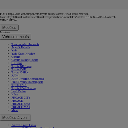
POST https://usc-webcomponents.toyota-europe.com/v1/used-stock-cars/fr/fr?
brand=toyota&uscContext=used&uscEnv=production&vehicleForSaleId=51c36066-2c04-4d7a-b671-
191bd1f01774
Modèles
Modèles
Véhicules neufs
Tous les véhicules neufs
Aygo X Hybride
Yaris
Yaris Cross Hybride
Corolla
Corolla Touring Sports
GR Yaris
Toyota GR Supra
Toyota C-HR
Toyota C-HR+
RAV4
RAV4 Hybride Rechargeable
Prius Hybride Rechargeable
Toyota bZ4X
Toyota bZ4X Touring
Land Cruiser
Hilux
PROACE CITY
PROACE
PROACE Verso
PROACE MAX
Mirai
Modèles à venir
Nouvelle Yaris Cross