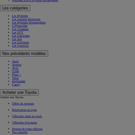
Nouveau RAV4 Hybride Rechargeable
Les catégories
Les Hybrides
Les voitures électriques
Les Hybrides Rechargeables
L'Hydrogène
Les Citadines
Les SUV
Les Familiales
Les 4x4
Les Utilitaires
Les Sportives
Nos précédents modèles
Auris
Avensis
Aygo
GT86
Prius +
Verso
Highlander
Camry
Acheter une Toyota
Acheter une Toyota
Offres du moment
Réservation en ligne
Véhicules neufs en stock
Véhicules d'occasion
Reprise de votre véhicule
Nos conseils