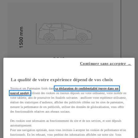
mm
1 500
Hauteur
Longueur
3 940
mm
Continuer sans accepter →
La qualité de votre expérience dépend de vos choix
Toyota et ses Partenaires listés dans
sa déclaration de confidentialité (ouvre dans un
nouvel onglet)
utilisent des cookies ou traceurs déposés sur votre ordinateur, votre mobile ou
votre tablette, afin de poursuivre les finalités suivantes : améliorer votre expérience utilisateur,
Largeur
1 745
mm
réaliser des statistiques d’audience, afficher des publicités ciblées sur les sites de partenaires,
mesurer la performance de ces publicités, utiliser des données de géolocalisation, vous offrir
des fonctionnalités relatives aux réseaux sociaux.
Des cookies sont nécessaires au fonctionnement du site et de nos services, et sont déposés
automatiquement.
Pour une navigation optimale, nous vous invitons à accepter les cookies de performance et/ou
Consommation mixte
fonctionnels. En les refusant, vous perdriez des informations affichées sur notre site. Sous