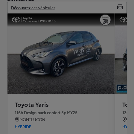
Découvrez ces véhicules
Toyota Yaris
Toyo
116h Design pack confort 5p MY25
130h 
MONTLUCON
MA
HYBRIDE
HYBR