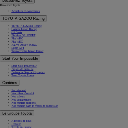
Découvrez Toyota
Découvrez Toyota
Actualités et évènements
TOYOTA GAZOO Racing
TOYOTA GAZOO Racing
Gamme Gazoo Racing
GR Yaris
Finition GR SPORT
FIA WRC
FIA WEC
Rallye Dakar / W2RC
Supra GT4
Trouvez votre Gazoo Center
Start Your Impossible
Start Your Impossible
Projets de mobilité
Partenariat Special Olympics
Team Toyota France
Carrières
Recrutement
Nos offres d'emploi
Nos valeurs
Nos engagements
Nos métiers supports
Nos métiers dans le réseau de concession
Le Groupe Toyota
A propos de nous
Histoire
Toyota en Europe