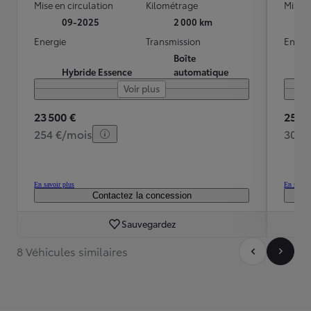
Mise en circulation
Kilométrage
Mise e
09-2025
2 000 km
Energie
Transmission
Energ
Boîte
Hybride Essence
automatique
Voir plus
23 500 €
25 99
254 €/mois
304 
En savoir plus
En savoir
Contactez la concession
Sauvegardez
8 Véhicules similaires