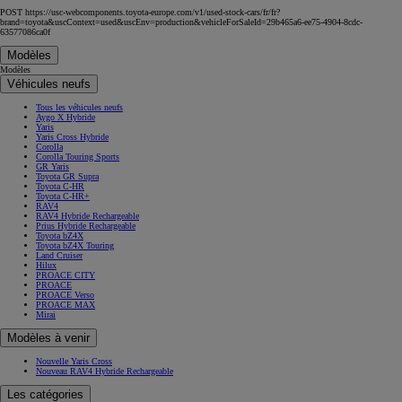
POST https://usc-webcomponents.toyota-europe.com/v1/used-stock-cars/fr/fr?
brand=toyota&uscContext=used&uscEnv=production&vehicleForSaleId=29b465a6-ee75-4904-8cdc-
63577086ca0f
Modèles
Modèles
Véhicules neufs
Tous les véhicules neufs
Aygo X Hybride
Yaris
Yaris Cross Hybride
Corolla
Corolla Touring Sports
GR Yaris
Toyota GR Supra
Toyota C-HR
Toyota C-HR+
RAV4
RAV4 Hybride Rechargeable
Prius Hybride Rechargeable
Toyota bZ4X
Toyota bZ4X Touring
Land Cruiser
Hilux
PROACE CITY
PROACE
PROACE Verso
PROACE MAX
Mirai
Modèles à venir
Nouvelle Yaris Cross
Nouveau RAV4 Hybride Rechargeable
Les catégories