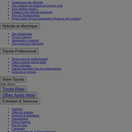
Financement des véhicules
Nos solutions de location en LOA ou LLD
Vous préférez acheter ?
Financez votre véhicule d'occasion
Pour les Professionnels
Espace client Toyota Financement
(Opens in new window)
Hybride et électrique
Nos technologies
Toyota Charging
Autonomie et conduite
Tout savoir sur l’électrique
Toyota Professional
Toyota pour les professionnels
Offres Location longue durée
Offres utilitaires
Gamme électrifiée pour les professionnels
Solutions et services
Votre Toyota
Votre Toyota
Toyota Relax
Offres Après-Vente
Entretien & Services
Entretien
Offres du moment
Entretien & Réparation
Pneumatiques
Pièces d'origine
Bris de glace
Carrosserie
Documentation & Support technique