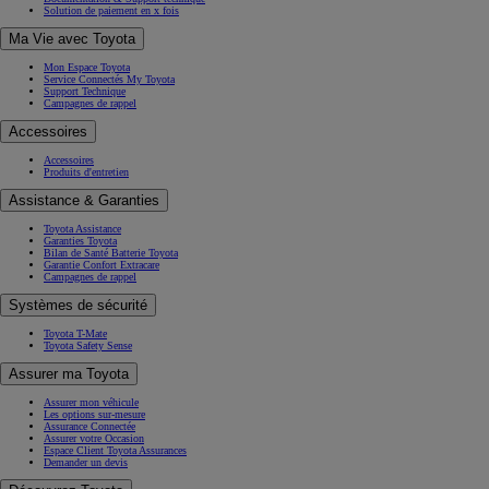
Solution de paiement en x fois
Ma Vie avec Toyota
Mon Espace Toyota
Service Connectés My Toyota
Support Technique
Campagnes de rappel
Accessoires
Accessoires
Produits d'entretien
Assistance & Garanties
Toyota Assistance
Garanties Toyota
Bilan de Santé Batterie Toyota
Garantie Confort Extracare
Campagnes de rappel
Systèmes de sécurité
Toyota T-Mate
Toyota Safety Sense
Assurer ma Toyota
Assurer mon véhicule
Les options sur-mesure
Assurance Connectée
Assurer votre Occasion
Espace Client Toyota Assurances
Demander un devis