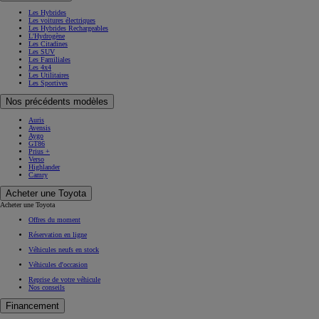
Les Hybrides
Les voitures électriques
Les Hybrides Rechargeables
L'Hydrogène
Les Citadines
Les SUV
Les Familiales
Les 4x4
Les Utilitaires
Les Sportives
Nos précédents modèles
Auris
Avensis
Aygo
GT86
Prius +
Verso
Highlander
Camry
Acheter une Toyota
Acheter une Toyota
Offres du moment
Réservation en ligne
Véhicules neufs en stock
Véhicules d'occasion
Reprise de votre véhicule
Nos conseils
Financement