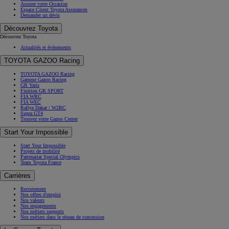
Assurer votre Occasion
Espace Client Toyota Assurances
Demander un devis
Découvrez Toyota
Découvrez Toyota
Actualités et évènements
TOYOTA GAZOO Racing
TOYOTA GAZOO Racing
Gamme Gazoo Racing
GR Yaris
Finition GR SPORT
FIA WRC
FIA WEC
Rallye Dakar / W2RC
Supra GT4
Trouvez votre Gazoo Center
Start Your Impossible
Start Your Impossible
Projets de mobilité
Partenariat Special Olympics
Team Toyota France
Carrières
Recrutement
Nos offres d'emploi
Nos valeurs
Nos engagements
Nos métiers supports
Nos métiers dans le réseau de concession