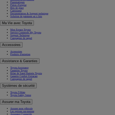
Pneumatiques
Pièces d'origine
Bris de glace
Carrosserie
Documentation & Support technique
Solution de paiement en x fois
Ma Vie avec Toyota
Mon Espace Toyota
Service Connectés My Toyota
Support Technique
Campagnes de rappel
Accessoires
Accessoires
Produits d'entretien
Assistance & Garanties
Toyota Assistance
Garanties Toyota
Bilan de Santé Batterie Toyota
Garantie Confort Extracare
Campagnes de rappel
Systèmes de sécurité
Toyota T-Mate
Toyota Safety Sense
Assurer ma Toyota
Assurer mon véhicule
Les options sur-mesure
Assurance Connectée