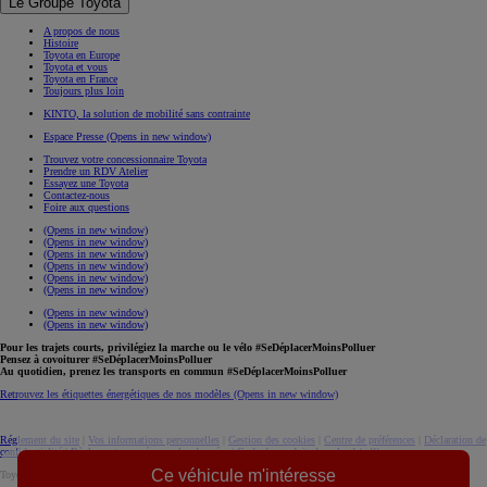
Le Groupe Toyota
A propos de nous
Histoire
Toyota en Europe
Toyota et vous
Toyota en France
Toujours plus loin
KINTO, la solution de mobilité sans contrainte
Espace Presse
(Opens in new window)
Trouvez votre concessionnaire Toyota
Prendre un RDV Atelier
Essayez une Toyota
Contactez-nous
Foire aux questions
(Opens in new window)
(Opens in new window)
(Opens in new window)
(Opens in new window)
(Opens in new window)
(Opens in new window)
(Opens in new window)
(Opens in new window)
Pour les trajets courts, privilégiez la marche ou le vélo #SeDéplacerMoinsPolluer
Pensez à covoiturer #SeDéplacerMoinsPolluer
Au quotidien, prenez les transports en commun #SeDéplacerMoinsPolluer
Retrouvez les étiquettes énergétiques de nos modèles
(Opens in new window)
Réglement du site
|
Vos informations personnelles
|
Gestion des cookies
|
Centre de préférences
|
Déclaration de
confidentialité
|
Règlement européen sur les données
|
Code de conduite
download (pdf(
Ce véhicule m'intéresse
Toyota. Tous droits réservés. © 2026