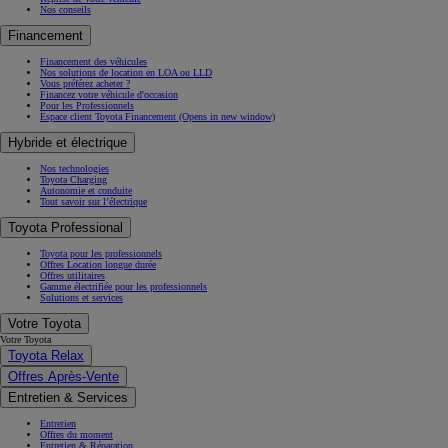
Nos conseils
Financement
Financement des véhicules
Nos solutions de location en LOA ou LLD
Vous préférez acheter ?
Financez votre véhicule d'occasion
Pour les Professionnels
Espace client Toyota Financement
(Opens in new window)
Hybride et électrique
Nos technologies
Toyota Charging
Autonomie et conduite
Tout savoir sur l’électrique
Toyota Professional
Toyota pour les professionnels
Offres Location longue durée
Offres utilitaires
Gamme électrifiée pour les professionnels
Solutions et services
Votre Toyota
Votre Toyota
Toyota Relax
Offres Après-Vente
Entretien & Services
Entretien
Offres du moment
Entretien & Réparation