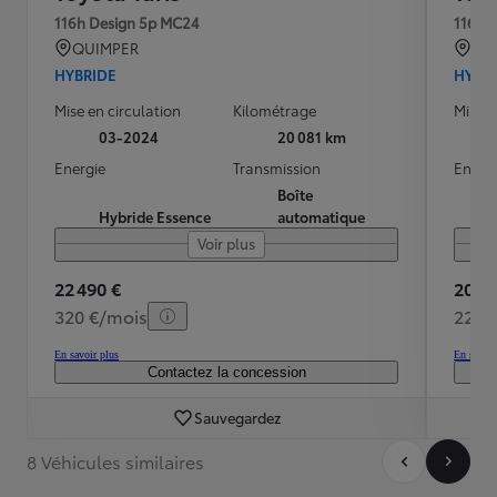
116h Design 5p MC24
116h 
QUIMPER
QU
HYBRIDE
HYBR
Mise en circulation
Kilométrage
Mise e
03-2024
20 081 km
Energie
Transmission
Energ
Boîte
Hybride Essence
automatique
Voir plus
22 490 €
20 48
320 €/mois
225 
En savoir plus
En savoir
Contactez la concession
Sauvegardez
8 Véhicules similaires