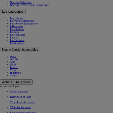
Nouvelle Yaris Cross
Nouveau RAV4 Hybride Rechargeable
Les catégories
Les Hybrides
Les voitures électriques
Les Hybrides Rechargeables
L'Hydrogène
Les Citadines
Les SUV
Les Familiales
Les 4x4
Les Utilitaires
Les Sportives
Nos précédents modèles
Auris
Avensis
Aygo
GT86
Prius +
Verso
Highlander
Camry
Acheter une Toyota
Acheter une Toyota
Offres du moment
Réservation en ligne
Véhicules neufs en stock
Véhicules d'occasion
Reprise de votre véhicule