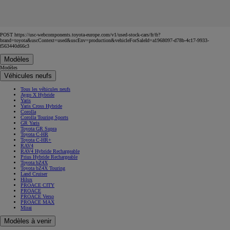
POST https://usc-webcomponents.toyota-europe.com/v1/used-stock-cars/fr/fr?
brand=toyota&uscContext=used&uscEnv=production&vehicleForSaleId=a1968097-d78b-4c17-9933-
f563440d66c3
Modèles
Modèles
Véhicules neufs
Tous les véhicules neufs
Aygo X Hybride
Yaris
Yaris Cross Hybride
Corolla
Corolla Touring Sports
GR Yaris
Toyota GR Supra
Toyota C-HR
Toyota C-HR+
RAV4
RAV4 Hybride Rechargeable
Prius Hybride Rechargeable
Toyota bZ4X
Toyota bZ4X Touring
Land Cruiser
Hilux
PROACE CITY
PROACE
PROACE Verso
PROACE MAX
Mirai
Modèles à venir