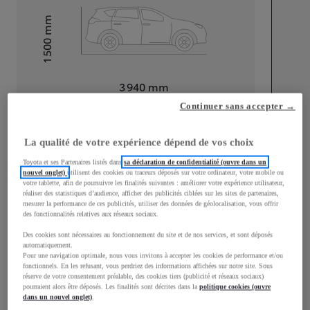
mm
1 500
Hauteur
Longueur
3 940
mm
Continuer sans accepter →
La qualité de votre expérience dépend de vos choix
Toyota et ses Partenaires listés dans
sa déclaration de confidentialité (ouvre dans un
nouvel onglet)
utilisent des cookies ou traceurs déposés sur votre ordinateur, votre mobile ou
Largeur
1 745
mm
votre tablette, afin de poursuivre les finalités suivantes : améliorer votre expérience utilisateur,
réaliser des statistiques d’audience, afficher des publicités ciblées sur les sites de partenaires,
mesurer la performance de ces publicités, utiliser des données de géolocalisation, vous offrir
des fonctionnalités relatives aux réseaux sociaux.
Des cookies sont nécessaires au fonctionnement du site et de nos services, et sont déposés
automatiquement.
Consommation mixte
Pour une navigation optimale, nous vous invitons à accepter les cookies de performance et/ou
fonctionnels. En les refusant, vous perdriez des informations affichées sur notre site. Sous
Consommation mixte
4
L/100 km
réserve de votre consentement préalable, des cookies tiers (publicité et réseaux sociaux)
pourraient alors être déposés. Les finalités sont décrites dans la
politique cookies (ouvre
Émissions CO2
91
g/km
dans un nouvel onglet)
.