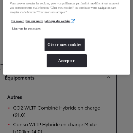
Vous pouvez accepter les cookies, gérer vos préférences par finalité, modifier à tout moment
vos consentements via le bouton "Gérer mes cookies", ou continuer votre navigation sans
Performances
accepter via le bouton "Continuer sans accepter".
Vitesse maximale
175
km/h
En savoir plus sur notre politique des cookies
Accélération 0-100km/h
9,7
secondes
Lien vers les partenaires
Transmission
Gérer mes cookies
Transmission
Boîte automatique
Accepter
Équipements
Autres
CO2 WLTP Combiné Hybride en charge
(91.0)
Conso WLTP Hybride en charge Mixte
l/100km (4.0)