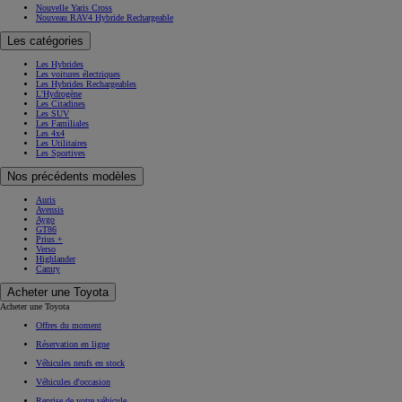
Nouvelle Yaris Cross
Nouveau RAV4 Hybride Rechargeable
Les catégories
Les Hybrides
Les voitures électriques
Les Hybrides Rechargeables
L'Hydrogène
Les Citadines
Les SUV
Les Familiales
Les 4x4
Les Utilitaires
Les Sportives
Nos précédents modèles
Auris
Avensis
Aygo
GT86
Prius +
Verso
Highlander
Camry
Acheter une Toyota
Acheter une Toyota
Offres du moment
Réservation en ligne
Véhicules neufs en stock
Véhicules d'occasion
Reprise de votre véhicule