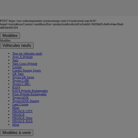
POST https://usc-webcomponents.toyota-europe.com/v1/used-stock-cars/fr/fr?
brand=toyota&uscContext=used&uscEnv=production&vehicleForSaleId=9459fe05-0e84-44ae-9ba0-
a883de4d1504
Modèles
Modèles
Véhicules neufs
Tous les véhicules neufs
Aygo X Hybride
Yaris
Yaris Cross Hybride
Corolla
Corolla Touring Sports
GR Yaris
Toyota GR Supra
Toyota C-HR
Toyota C-HR+
RAV4
RAV4 Hybride Rechargeable
Prius Hybride Rechargeable
Toyota bZ4X
Toyota bZ4X Touring
Land Cruiser
Hilux
PROACE CITY
PROACE
PROACE Verso
PROACE MAX
Mirai
Modèles à venir