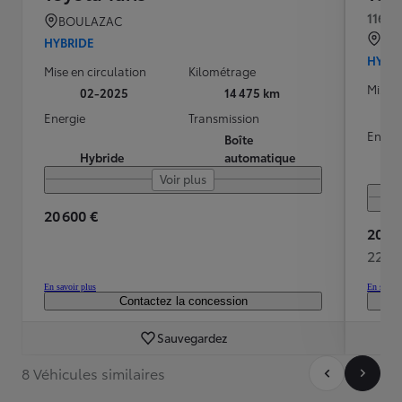
116h 
BOULAZAC
QU
HYBRIDE
HYBR
Mise en circulation
Kilométrage
Mise e
02-2025
14 475 km
Energie
Transmission
Energ
Boîte
Hybride
automatique
Voir plus
20 600 €
20 48
225 
En savoir plus
En savoir
Contactez la concession
Sauvegardez
8 Véhicules similaires