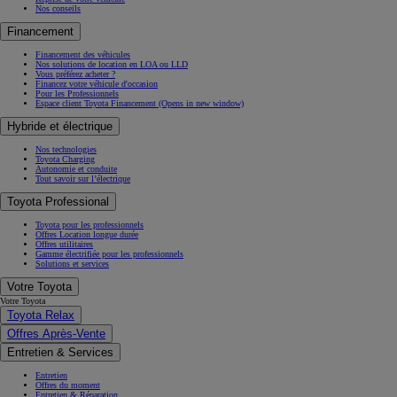
Nos conseils
Financement
Financement des véhicules
Nos solutions de location en LOA ou LLD
Vous préférez acheter ?
Financez votre véhicule d'occasion
Pour les Professionnels
Espace client Toyota Financement
(Opens in new window)
Hybride et électrique
Nos technologies
Toyota Charging
Autonomie et conduite
Tout savoir sur l’électrique
Toyota Professional
Toyota pour les professionnels
Offres Location longue durée
Offres utilitaires
Gamme électrifiée pour les professionnels
Solutions et services
Votre Toyota
Votre Toyota
Toyota Relax
Offres Après-Vente
Entretien & Services
Entretien
Offres du moment
Entretien & Réparation