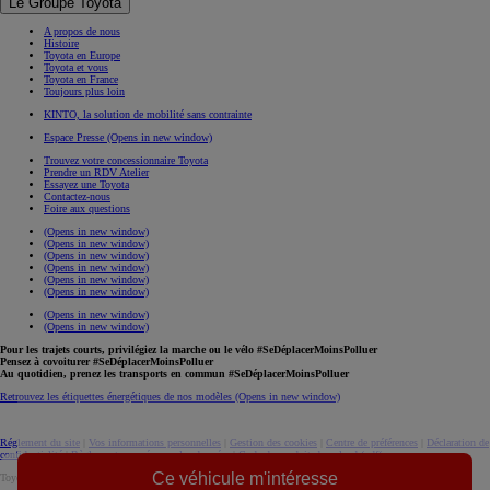
Le Groupe Toyota
A propos de nous
Histoire
Toyota en Europe
Toyota et vous
Toyota en France
Toujours plus loin
KINTO, la solution de mobilité sans contrainte
Espace Presse
(Opens in new window)
Trouvez votre concessionnaire Toyota
Prendre un RDV Atelier
Essayez une Toyota
Contactez-nous
Foire aux questions
(Opens in new window)
(Opens in new window)
(Opens in new window)
(Opens in new window)
(Opens in new window)
(Opens in new window)
(Opens in new window)
(Opens in new window)
Pour les trajets courts, privilégiez la marche ou le vélo #SeDéplacerMoinsPolluer
Pensez à covoiturer #SeDéplacerMoinsPolluer
Au quotidien, prenez les transports en commun #SeDéplacerMoinsPolluer
Retrouvez les étiquettes énergétiques de nos modèles
(Opens in new window)
Réglement du site
|
Vos informations personnelles
|
Gestion des cookies
|
Centre de préférences
|
Déclaration de
confidentialité
|
Règlement européen sur les données
|
Code de conduite
download (pdf(
Ce véhicule m'intéresse
Toyota. Tous droits réservés. © 2026