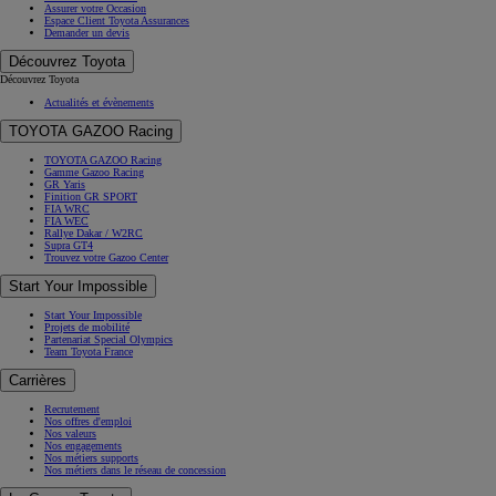
Assurer votre Occasion
Espace Client Toyota Assurances
Demander un devis
Découvrez Toyota
Découvrez Toyota
Actualités et évènements
TOYOTA GAZOO Racing
TOYOTA GAZOO Racing
Gamme Gazoo Racing
GR Yaris
Finition GR SPORT
FIA WRC
FIA WEC
Rallye Dakar / W2RC
Supra GT4
Trouvez votre Gazoo Center
Start Your Impossible
Start Your Impossible
Projets de mobilité
Partenariat Special Olympics
Team Toyota France
Carrières
Recrutement
Nos offres d'emploi
Nos valeurs
Nos engagements
Nos métiers supports
Nos métiers dans le réseau de concession