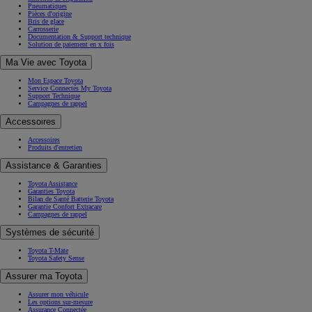
Pneumatiques
Pièces d'origine
Bris de glace
Carrosserie
Documentation & Support technique
Solution de paiement en x fois
Ma Vie avec Toyota
Mon Espace Toyota
Service Connectés My Toyota
Support Technique
Campagnes de rappel
Accessoires
Accessoires
Produits d'entretien
Assistance & Garanties
Toyota Assistance
Garanties Toyota
Bilan de Santé Batterie Toyota
Garantie Confort Extracare
Campagnes de rappel
Systèmes de sécurité
Toyota T-Mate
Toyota Safety Sense
Assurer ma Toyota
Assurer mon véhicule
Les options sur-mesure
Assurance Connectée