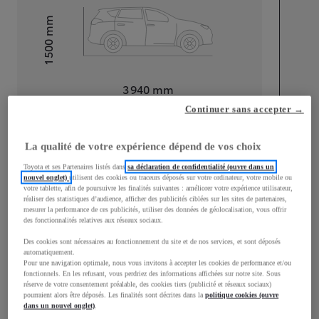
mm
1 500
Hauteur
Longueur
3 940
mm
Continuer sans accepter →
La qualité de votre expérience dépend de vos choix
Toyota et ses Partenaires listés dans
sa déclaration de confidentialité (ouvre dans un
nouvel onglet)
utilisent des cookies ou traceurs déposés sur votre ordinateur, votre mobile ou
Largeur
1 745
mm
votre tablette, afin de poursuivre les finalités suivantes : améliorer votre expérience utilisateur,
réaliser des statistiques d’audience, afficher des publicités ciblées sur les sites de partenaires,
mesurer la performance de ces publicités, utiliser des données de géolocalisation, vous offrir
des fonctionnalités relatives aux réseaux sociaux.
Des cookies sont nécessaires au fonctionnement du site et de nos services, et sont déposés
automatiquement.
Consommation mixte
Pour une navigation optimale, nous vous invitons à accepter les cookies de performance et/ou
fonctionnels. En les refusant, vous perdriez des informations affichées sur notre site. Sous
Consommation mixte
4
L/100 km
réserve de votre consentement préalable, des cookies tiers (publicité et réseaux sociaux)
pourraient alors être déposés. Les finalités sont décrites dans la
politique cookies (ouvre
Émissions CO2
91
g/km
dans un nouvel onglet)
.