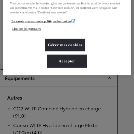
Vous pouvez accepter les cookies, gérer vos préférences par finalité, modifier à tout moment
vos consentements via le bouton "Gérer mes cookies", ou continuer votre navigation sans
Performances
accepter via le bouton "Continuer sans accepter".
Vitesse maximale
175
km/h
En savoir plus sur notre politique des cookies
Accélération 0-100km/h
9,7
secondes
Lien vers les partenaires
Transmission
Gérer mes cookies
Transmission
Boîte automatique
Accepter
Équipements
Autres
CO2 WLTP Combiné Hybride en charge
(91.0)
Conso WLTP Hybride en charge Mixte
l/100km (4.0)