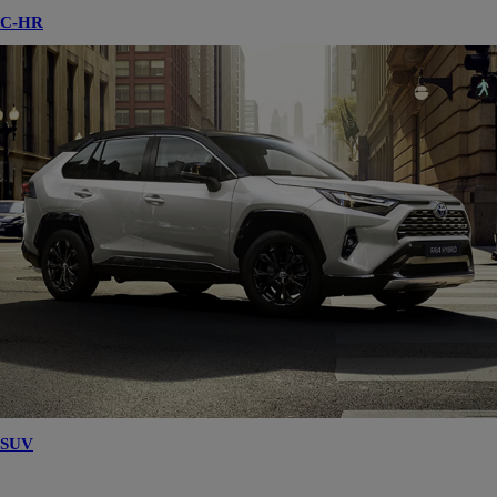
C-HR
SUV