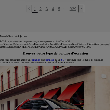
...
1
2
3
4
5
929
Previous page
Next page
Forced client side injection
POST https://usc-webcomponents.toyota-europe.com/v1/car-filter/fr/fr?
carFilter=used&brand=toyota&uscEnv=production&useGlobalStore=true&sortOrder=published&utm
uIrZ8SK238Kn6x2OwfL2isPTEXM0MwD0BvOsZGv7GXbVu52B_rl2xoCnw4QAvD_BwE
Trouvez votre type de voiture d’occasion
Que vous souhaitiez acheter une
citadine
, une
familiale
ou un
SUV
, retrouvez tous les types de véhicules
d’occasion en vente dans notre réseau de concessions et réservables en ligne.