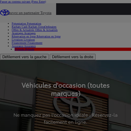
Passer au contenu suivant
(Press Enter)
...
Trouvez un partenaire Toyota
Voiture d'occasion
Présentation
Présentation
Rachats Cash
Rachats ExtraOrdinaires
Offres & Actualités
Offres & Actualités
Avantages
Avantages
Réservation en ligne
Réservation en ligne
Livraison
Livraison
Financement
Financement
Assurance
Assurance
Hybride
Hybride
Défilement vers la gauche
Défilement vers la droite
Véhicules d'occasion (toutes
marques)
Ne manquez pas l'occasion idéale : Réservez-la
facilement en ligne.