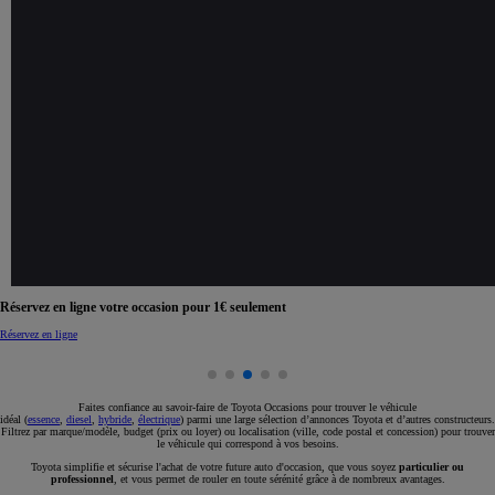
Réservez en ligne votre occasion pour 1€ seulement
Réservez en ligne
Faites confiance au savoir-faire de Toyota Occasions pour trouver le véhicule
idéal (
essence
,
diesel
,
hybride
,
électrique
) parmi une large sélection d’annonces Toyota et d’autres constructeurs.
Filtrez par marque/modèle, budget (prix ou loyer) ou localisation (ville, code postal et concession) pour trouver
le véhicule qui correspond à vos besoins.
Toyota simplifie et sécurise l'achat de votre future auto d'occasion, que vous soyez
particulier ou
professionnel
, et vous permet de rouler en toute sérénité grâce à de nombreux avantages.