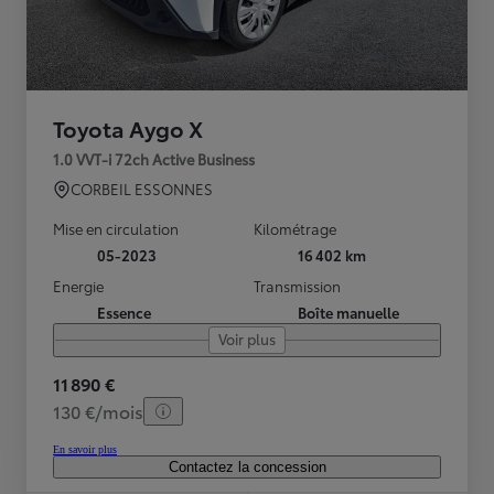
Toyota Aygo X
1.0 VVT-i 72ch Active Business
CORBEIL ESSONNES
Mise en circulation
Kilométrage
05-2023
16 402 km
Energie
Transmission
Essence
Boîte manuelle
Voir plus
11 890 €
130 €/mois
En savoir plus
Contactez la concession