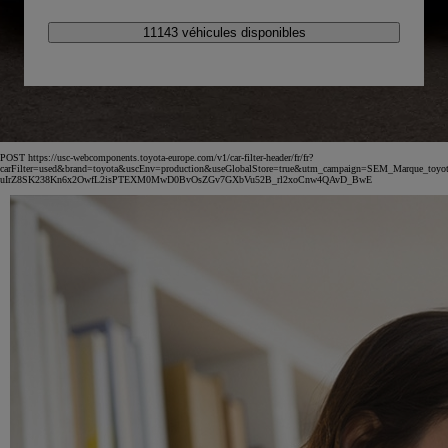
11143 véhicules disponibles
POST https://usc-webcomponents.toyota-europe.com/v1/car-filter-header/fr/fr?
carFilter=used&brand=toyota&uscEnv=production&useGlobalStore=true&utm_campaign=SEM_Marqu
uIrZ8SK238Kn6x2OwfL2isPTEXM0MwD0BvOsZGv7GXbVu52B_rl2xoCnw4QAvD_BwE