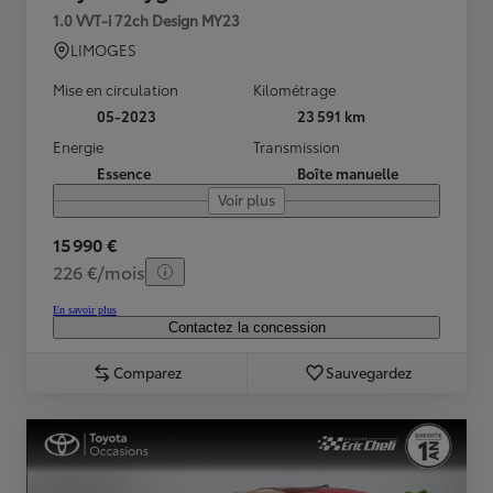
1.0 VVT-i 72ch Design MY23
LIMOGES
Mise en circulation
Kilométrage
05-2023
23 591 km
Energie
Transmission
Essence
Boîte manuelle
Voir plus
15 990 €
226 €/mois
En savoir plus
Contactez la concession
Comparez
Sauvegardez