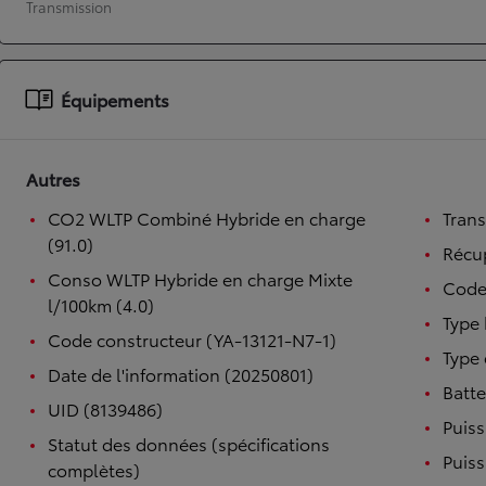
Transmission
À partir de 19 700 €
Nouvelle Yaris Cross
HYBRIDE
Équipements
Disponible prochainement
Autres
CO2 WLTP Combiné Hybride en charge
Tran
(91.0)
Récup
Conso WLTP Hybride en charge Mixte
Code
l/100km (4.0)
Type 
Code constructeur (YA-13121-N7-1)
Type 
Date de l'information (20250801)
Batte
UID (8139486)
Puiss
Statut des données (spécifications
Puiss
complètes)