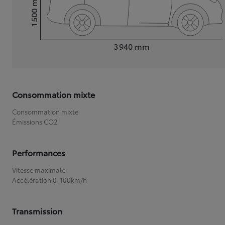
1 500
Hauteur
Longueur
3 940
mm
Consommation mixte
Consommation mixte
Émissions CO2
Performances
Vitesse maximale
Accélération 0-100km/h
Transmission