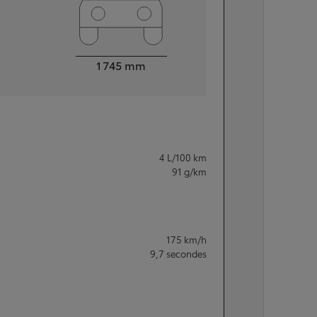
Largeur
1 745
mm
4
L/100 km
91
g/km
175
km/h
9,7
secondes