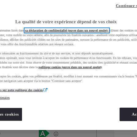
Continuer 
La qualité de votre expérience dépend de vos choix
rtenaires listés dans
sa déclaration de confidentialité (ouvre dans un nouvel onglet)
utilisent des cookies o
teur, votre mobile ou votre tablette, afin de poursuivre les finalités suivantes : améliorer votre expérience utilisat
udience, afficher des publicités ciblées sur les sites de partenaires, mesurer la performance de ces publicités, util
 vous offrir des fonctionnalités relatives aux réseaux sociaux.
t nécessaires au fonctionnement du site et de nos services, et sont déposés automatiquement.
tion optimale, nous vous invitons à accepter les cookies de performance et/ou fonctionnels. En les refusant, vou
ichées sur notre site. Sous réserve de votre consentement préalable, des cookies tiers (publicité et réseaux sociau
s finalités sont décrites dans la
politique cookies (ouvre dans un nouvel onglet)
.
epter les cookies, gérer vos préférences par finalité, modifier à tout moment vos consentements via le bouton "
Services
Concession
re navigation sans accepter via le bouton "Continuer sans accepter".
s sur notre politique des cookies
rtenaires
Energie
oyota Occasions
Hybride
es cookies
Ac
Étiquette énergétique
é