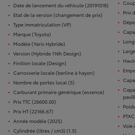
Coupl
Date de lancement du véhicule (20191018)
Prix 
Etat de la version (changement de prix)
Dépol
Type immatriculation (VP)
Capac
Marque (Toyota)
Long
Modèle (Yaris Hybride)
Large
Version (Hybride 116h Design)
Haut
Finition locale (Design)
Empa
Carrosserie locale (berline à hayon)
Capac
Nombre de portes local (5)
Capac
Carburant primaire générique (essence)
pavil
Prix TTC (26600.00)
Poids
Prix HT (22166.67)
PTAC 
Année modèle (2025)
Voie 
Cylindrée (litres / cm3) (1.5)