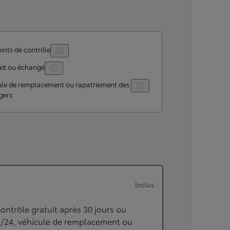
ints de contrôle
ait ou échangé
ule de remplacement ou rapatriement des
gers
Inclus
ontrôle gratuit après 30 jours ou
h/24, véhicule de remplacement ou