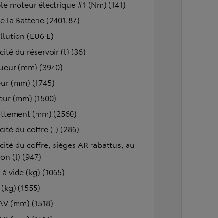
e moteur électrique #1 (Nm) (141)
de la Batterie (2401.87)
lution (EU6 E)
ité du réservoir (l) (36)
ueur (mm) (3940)
ur (mm) (1745)
eur (mm) (1500)
ttement (mm) (2560)
ité du coffre (l) (286)
ité du coffre, sièges AR rabattus, au
lon (l) (947)
 à vide (kg) (1065)
(kg) (1555)
AV (mm) (1518)