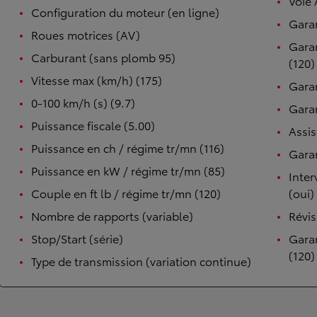
Voie 
Configuration du moteur (en ligne)
Garan
Roues motrices (AV)
Garan
Carburant (sans plomb 95)
(120)
Vitesse max (km/h) (175)
Garan
0-100 km/h (s) (9.7)
Garan
Puissance fiscale (5.00)
Assis
Puissance en ch / régime tr/mn (116)
Garan
Puissance en kW / régime tr/mn (85)
Inter
Couple en ft lb / régime tr/mn (120)
(oui)
Nombre de rapports (variable)
Révis
Stop/Start (série)
Garan
(120)
Type de transmission (variation continue)