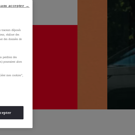
sans accepter →
u traceurs déposés
eur, réaliser des
iser des données de
s perdriez des
x) pourraient alors
Gérer mes cookies",
cepter