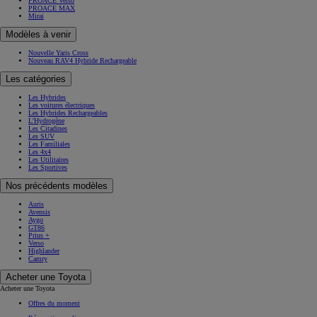
PROACE Verso
PROACE MAX
Mirai
Modèles à venir
Nouvelle Yaris Cross
Nouveau RAV4 Hybride Rechargeable
Les catégories
Les Hybrides
Les voitures électriques
Les Hybrides Rechargeables
L'Hydrogène
Les Citadines
Les SUV
Les Familiales
Les 4x4
Les Utilitaires
Les Sportives
Nos précédents modèles
Auris
Avensis
Aygo
GT86
Prius +
Verso
Highlander
Camry
Acheter une Toyota
Acheter une Toyota
Offres du moment