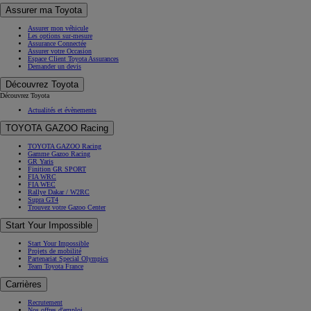
Assurer ma Toyota
Assurer mon véhicule
Les options sur-mesure
Assurance Connectée
Assurer votre Occasion
Espace Client Toyota Assurances
Demander un devis
Découvrez Toyota
Découvrez Toyota
Actualités et évènements
TOYOTA GAZOO Racing
TOYOTA GAZOO Racing
Gamme Gazoo Racing
GR Yaris
Finition GR SPORT
FIA WRC
FIA WEC
Rallye Dakar / W2RC
Supra GT4
Trouvez votre Gazoo Center
Start Your Impossible
Start Your Impossible
Projets de mobilité
Partenariat Special Olympics
Team Toyota France
Carrières
Recrutement
Nos offres d'emploi