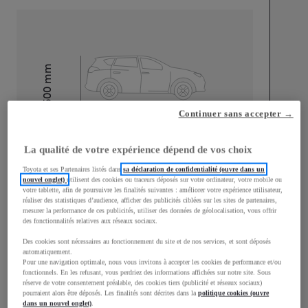
mm
1 500
Hauteur
Continuer sans accepter →
Longueur
3 940
mm
La qualité de votre expérience dépend de vos choix
Toyota et ses Partenaires listés dans
sa déclaration de confidentialité (ouvre dans un
nouvel onglet)
utilisent des cookies ou traceurs déposés sur votre ordinateur, votre mobile ou
votre tablette, afin de poursuivre les finalités suivantes : améliorer votre expérience utilisateur,
réaliser des statistiques d’audience, afficher des publicités ciblées sur les sites de partenaires,
mesurer la performance de ces publicités, utiliser des données de géolocalisation, vous offrir
des fonctionnalités relatives aux réseaux sociaux.
Largeur
1 745
mm
Des cookies sont nécessaires au fonctionnement du site et de nos services, et sont déposés
automatiquement.
Pour une navigation optimale, nous vous invitons à accepter les cookies de performance et/ou
fonctionnels. En les refusant, vous perdriez des informations affichées sur notre site. Sous
réserve de votre consentement préalable, des cookies tiers (publicité et réseaux sociaux)
pourraient alors être déposés. Les finalités sont décrites dans la
politique cookies (ouvre
Consommation mixte
dans un nouvel onglet)
.