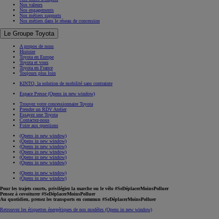
Nos valeurs
Nos engagements
Nos métiers supports
Nos métiers dans le réseau de concession
Le Groupe Toyota
A propos de nous
Histoire
Toyota en Europe
Toyota et vous
Toyota en France
Toujours plus loin
KINTO, la solution de mobilité sans contrainte
Espace Presse
(Opens in new window)
Trouvez votre concessionnaire Toyota
Prendre un RDV Atelier
Essayez une Toyota
Contactez-nous
Foire aux questions
(Opens in new window)
(Opens in new window)
(Opens in new window)
(Opens in new window)
(Opens in new window)
(Opens in new window)
(Opens in new window)
(Opens in new window)
Pour les trajets courts, privilégiez la marche ou le vélo #SeDéplacerMoinsPolluer
Pensez à covoiturer #SeDéplacerMoinsPolluer
Au quotidien, prenez les transports en commun #SeDéplacerMoinsPolluer
Retrouvez les étiquettes énergétiques de nos modèles
(Opens in new window)