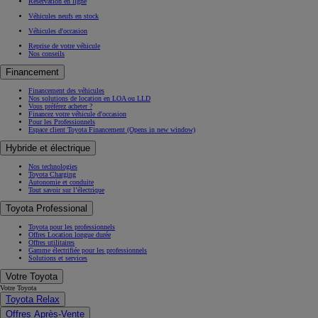
Réservation en ligne
Véhicules neufs en stock
Véhicules d'occasion
Reprise de votre véhicule
Nos conseils
Financement
Financement des véhicules
Nos solutions de location en LOA ou LLD
Vous préférez acheter ?
Financez votre véhicule d'occasion
Pour les Professionnels
Espace client Toyota Financement
(Opens in new window)
Hybride et électrique
Nos technologies
Toyota Charging
Autonomie et conduite
Tout savoir sur l’électrique
Toyota Professional
Toyota pour les professionnels
Offres Location longue durée
Offres utilitaires
Gamme électrifiée pour les professionnels
Solutions et services
Votre Toyota
Votre Toyota
Toyota Relax
Offres Après-Vente