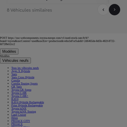
8 Véhicules similaires
POST https://usc-webcomponents.toyota-europe.com/v1/used-stock-cars/fr/fr?
brand=toyota&uscContext=used&uscEnv=production&vehicleForSaleId=2d6465de-8d5b-482f-8722-
fd72f8e52cc2
Modèles
Modèles
Véhicules neufs
Tous les véhicules neufs
Aygo X Hybride
Yaris
Yaris Cross Hybride
Corolla
Corolla Touring Sports
GR Yaris
Toyota GR Supra
Toyota C-HR
Toyota C-HR+
RAV4
RAV4 Hybride Rechargeable
Prius Hybride Rechargeable
Toyota bZ4X
Toyota bZ4X Touring
Land Cruiser
Hilux
PROACE CITY
PROACE