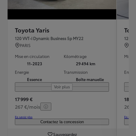
Toyota Yaris
Toyo
120 VVT-i Dynamic Business 5p MY22
120 V
PARIS
Met
Mise en circulation
Kilométrage
Mise e
11-2023
29 494 km
Energie
Transmission
Energ
Essence
Boîte manuelle
Voir plus
17 999 €
18 49
267 €/mois
269 
En savoir plus
En savoir
Contactez la concession
Sauvegardez