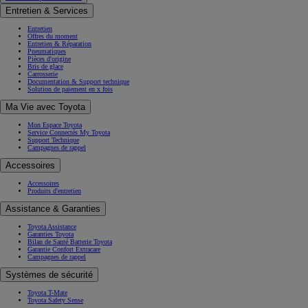
Entretien & Services
Entretien
Offres du moment
Entretien & Réparation
Pneumatiques
Pièces d'origine
Bris de glace
Carrosserie
Documentation & Support technique
Solution de paiement en x fois
Ma Vie avec Toyota
Mon Espace Toyota
Service Connectés My Toyota
Support Technique
Campagnes de rappel
Accessoires
Accessoires
Produits d'entretien
Assistance & Garanties
Toyota Assistance
Garanties Toyota
Bilan de Santé Batterie Toyota
Garantie Confort Extracare
Campagnes de rappel
Systèmes de sécurité
Toyota T-Mate
Toyota Safety Sense