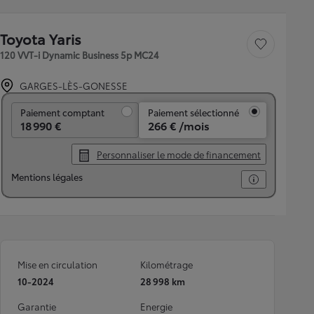
Toyota Yaris
Sauvegarder le véh
120 VVT-i Dynamic Business 5p MC24
GARGES-LÈS-GONESSE
Paiement comptant
Paiement comptant
Paiement sélectionné
18 990 €
266 € /mois
Personnaliser le mode de financement
Mentions légales
Mise en circulation
Kilométrage
10-2024
28 998 km
Garantie
Energie