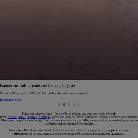
Réservez en ligne votre occasion pour 1€ seulement
Réservez en ligne
Faites confiance au savoir-faire de Toyota Occasions pour trouver le véhicule
idéal (
essence
,
diesel
,
hybride
,
électrique
) parmi une large sélection d’annonces Toyota et d’autres constructeurs.
Filtrez par marque/modèle, budget (prix ou loyer) ou localisation (ville, code postal et concession) pour trouver
le véhicule qui correspond à vos besoins.
Toyota simplifie et sécurise l'achat de votre future auto d'occasion, que vous soyez
particulier ou
professionnel
, et vous permet de rouler en toute sérénité grâce à de nombreux avantages.