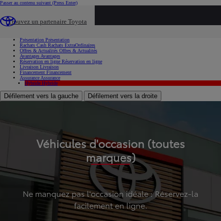
Passer au contenu suivant
(Press Enter)
...
Trouvez un partenaire Toyota
Voiture d'occasion
Présentation
Présentation
Rachats Cash
Rachats ExtraOrdinaires
Offres & Actualités
Offres & Actualités
Avantages
Avantages
Réservation en ligne
Réservation en ligne
Livraison
Livraison
Financement
Financement
Assurance
Assurance
Hybride
Hybride
Défilement vers la gauche
Défilement vers la droite
Véhicules d'occasion (toutes
marques)
Ne manquez pas l'occasion idéale : Réservez-la
facilement en ligne.