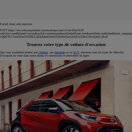
Forced client side injection
POST https://usc-webcomponents.toyota-europe.com/v1/car-filter/fr/fr?
carFilter=used&brand=toyota&uscEnv=production&useGlobalStore=true&sortOrder=published&utm
vQDFTF17snsOFbnTZOHLLQlQtXfmd-Rdo3T5keNnTAs1zChF2zTihoCtNwQAvD_BwE
Trouvez votre type de voiture d’occasion
Que vous souhaitiez acheter une
citadine
, une
familiale
ou un
SUV
, retrouvez tous les types de véhicules
d’occasion en vente dans notre réseau de concessions et réservables en ligne.