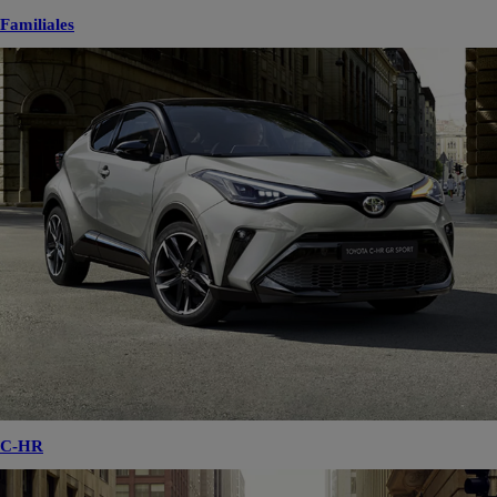
Familiales
C-HR