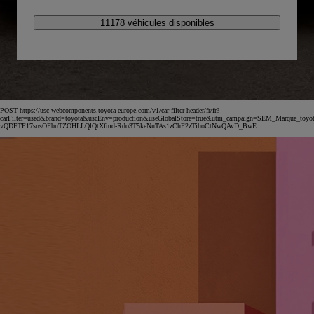
11178 véhicules disponibles
POST https://usc-webcomponents.toyota-europe.com/v1/car-filter-header/fr/fr?
carFilter=used&brand=toyota&uscEnv=production&useGlobalStore=true&utm_campaign=SEM_Marqu
vQDFTF17snsOFbnTZOHLLQlQtXfmd-Rdo3T5keNnTAs1zChF2zTihoCtNwQAvD_BwE