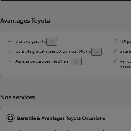
Avantages Toyota
3 ans de garantie
150 po
Contrôle gratuit après 30 jours ou 1500km
Satisf
Assistance Européenne 24h/24
Véhic
passa
TOYOTA C-HR
HYBRIDE OU HYBRIDE RECHARGEABLE
Disponible rapidement
Nos services
Garantie & Avantages Toyota Occasions