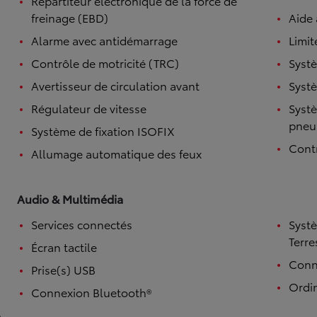
Répartiteur électronique de la force de
freinage (EBD)
Aide
Alarme avec antidémarrage
Limit
Contrôle de motricité (TRC)
Systè
Avertisseur de circulation avant
Systè
Régulateur de vitesse
Systè
pneu
Système de fixation ISOFIX
Contr
Allumage automatique des feux
Audio & Multimédia
Services connectés
Syst
Terre
Écran tactile
Conne
Prise(s) USB
Ordi
Connexion Bluetooth®