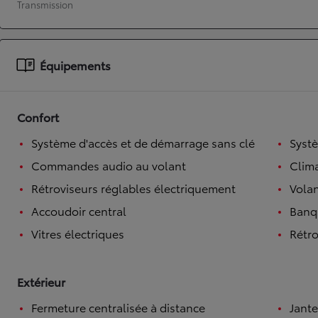
Transmission
À partir de 19 700 €
Nouvelle Yaris Cross
HYBRIDE
Équipements
Disponible prochainement
Confort
Système d'accès et de démarrage sans clé
Syst
Commandes audio au volant
Clim
Rétroviseurs réglables électriquement
Volan
Accoudoir central
Banqu
Vitres électriques
Rétro
Extérieur
Fermeture centralisée à distance
Jante