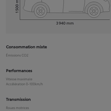
1 500
Hauteur
Longueur
3 940
mm
Consommation mixte
Émissions CO2
Performances
Vitesse maximale
Accélération 0-100km/h
Transmission
Roues motrices