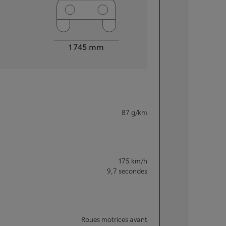
Largeur
1 745
mm
87
g/km
175
km/h
9,7
secondes
Roues motrices avant