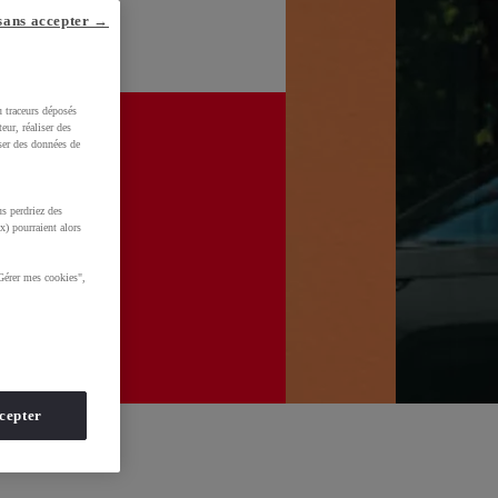
sans accepter →
u traceurs déposés
eur, réaliser des
iser des données de
s perdriez des
x) pourraient alors
Gérer mes cookies",
cepter