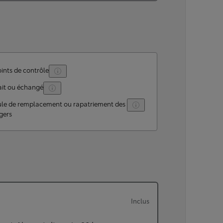
ints de contrôle
ait ou échangé
ule de remplacement ou rapatriement des
gers
Inclus