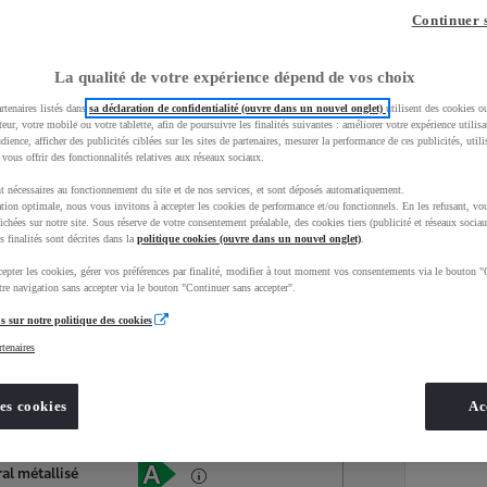
Continuer 
La qualité de votre expérience dépend de vos choix
rtenaires listés dans
sa déclaration de confidentialité (ouvre dans un nouvel onglet)
utilisent des cookies o
teur, votre mobile ou votre tablette, afin de poursuivre les finalités suivantes : améliorer votre expérience utilisat
udience, afficher des publicités ciblées sur les sites de partenaires, mesurer la performance de ces publicités, util
 vous offrir des fonctionnalités relatives aux réseaux sociaux.
t nécessaires au fonctionnement du site et de nos services, et sont déposés automatiquement.
tion optimale, nous vous invitons à accepter les cookies de performance et/ou fonctionnels. En les refusant, vou
ichées sur notre site. Sous réserve de votre consentement préalable, des cookies tiers (publicité et réseaux sociau
s finalités sont décrites dans la
politique cookies (ouvre dans un nouvel onglet)
.
epter les cookies, gérer vos préférences par finalité, modifier à tout moment vos consentements via le bouton "
Services
Concession
re navigation sans accepter via le bouton "Continuer sans accepter".
s sur notre politique des cookies
rtenaires
Energie
oyota Occasions
Hybride Essence
es cookies
Ac
Étiquette énergétique
al métallisé