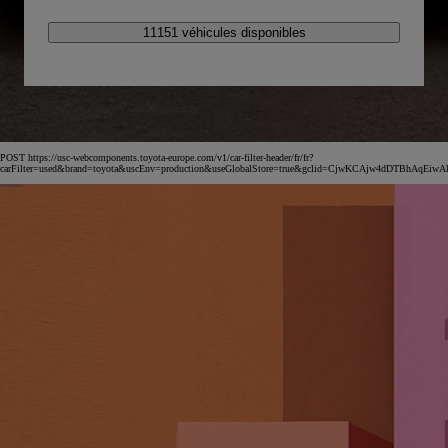
11151 véhicules disponibles
POST https://usc-webcomponents.toyota-europe.com/v1/car-filter-header/fr/fr?
carFilter=used&brand=toyota&uscEnv=production&useGlobalStore=true&gclid=CjwKCAjw4dDTB