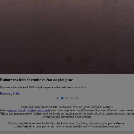
Réservez en ligne votre occasion pour 1€ seulement
Réservez en ligne
Faites confiance au savoir-faire de Toyota Occasions pour trouver le véhicule
idéal (
essence
,
diesel
,
hybride
,
électrique
) parmi une large sélection d’annonces Toyota et d’autres constructeurs.
Filtrez par marque/modèle, budget (prix ou loyer) ou localisation (ville, code postal et concession) pour trouver
le véhicule qui correspond à vos besoins.
Toyota simplifie et sécurise l'achat de votre future auto d'occasion, que vous soyez
particulier ou
professionnel
, et vous permet de rouler en toute sérénité grâce à de nombreux avantages.