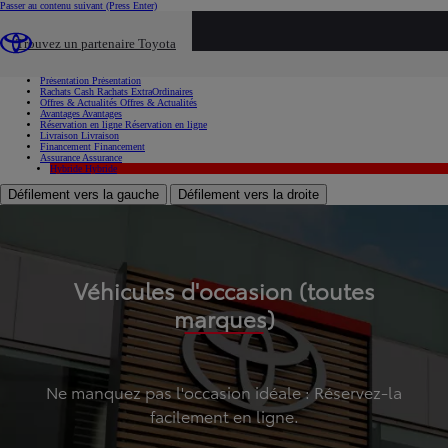
Passer au contenu suivant
(Press Enter)
...
Trouvez un partenaire Toyota
Voiture d'occasion
Présentation
Présentation
Rachats Cash
Rachats ExtraOrdinaires
Offres & Actualités
Offres & Actualités
Avantages
Avantages
Réservation en ligne
Réservation en ligne
Livraison
Livraison
Financement
Financement
Assurance
Assurance
Hybride
Hybride
Défilement vers la gauche
Défilement vers la droite
Véhicules d'occasion (toutes
marques)
Ne manquez pas l'occasion idéale : Réservez-la
facilement en ligne.