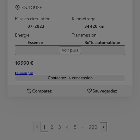
TOULOUSE
Mise en circulation
Kilométrage
07-2023
34 420 km
Energie
Transmission
Essence
Boîte automatique
Voir plus
16 990 €
En savoir plus
Contactez la concession
Comparez
Sauvegardez
...
1
2
3
4
5
930
Previous page
Next page