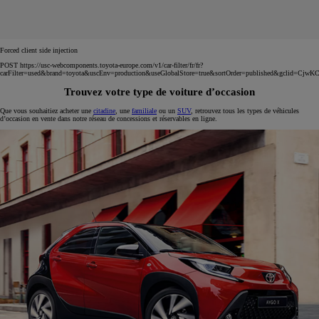
Forced client side injection
POST https://usc-webcomponents.toyota-europe.com/v1/car-filter/fr/fr?
carFilter=used&brand=toyota&uscEnv=production&useGlobalStore=true&sortOrder=published&
Trouvez votre type de voiture d’occasion
Que vous souhaitiez acheter une
citadine
, une
familiale
ou un
SUV
, retrouvez tous les types de véhicules
d’occasion en vente dans notre réseau de concessions et réservables en ligne.