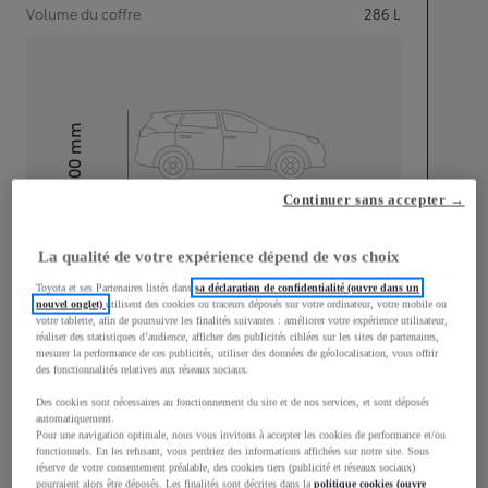
Volume du coffre
286
L
mm
1 500
Hauteur
Continuer sans accepter →
Longueur
3 940
mm
La qualité de votre expérience dépend de vos choix
Toyota et ses Partenaires listés dans
sa déclaration de confidentialité (ouvre dans un
nouvel onglet)
utilisent des cookies ou traceurs déposés sur votre ordinateur, votre mobile ou
votre tablette, afin de poursuivre les finalités suivantes : améliorer votre expérience utilisateur,
réaliser des statistiques d’audience, afficher des publicités ciblées sur les sites de partenaires,
mesurer la performance de ces publicités, utiliser des données de géolocalisation, vous offrir
des fonctionnalités relatives aux réseaux sociaux.
Largeur
1 745
mm
Des cookies sont nécessaires au fonctionnement du site et de nos services, et sont déposés
automatiquement.
Pour une navigation optimale, nous vous invitons à accepter les cookies de performance et/ou
fonctionnels. En les refusant, vous perdriez des informations affichées sur notre site. Sous
réserve de votre consentement préalable, des cookies tiers (publicité et réseaux sociaux)
pourraient alors être déposés. Les finalités sont décrites dans la
politique cookies (ouvre