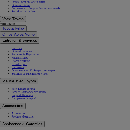
Offres Location longue durée
Offres utilitaires
Gamme électrifiée pour les professionnels
Solutions et services
Votre Toyota
Votre Toyota
Toyota Relax
Offres Après-Vente
Entretien & Services
Entretien
Offres du moment
Entretien & Réparation
Pneumatiques
Pièces d'origine
Bris de glace
Carrosserie
Documentation & Support technique
Solution de paiement en x fois
Ma Vie avec Toyota
Mon Espace Toyota
Service Connectés My Toyota
Support Technique
Campagnes de rappel
Accessoires
Accessoires
Produits d'entretien
Assistance & Garanties