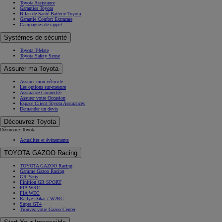
Toyota Assistance
Garanties Toyota
Bilan de Santé Batterie Toyota
Garantie Confort Extracare
Campagnes de rappel
Systèmes de sécurité
Toyota T-Mate
Toyota Safety Sense
Assurer ma Toyota
Assurer mon véhicule
Les options sur-mesure
Assurance Connectée
Assurer votre Occasion
Espace Client Toyota Assurances
Demander un devis
Découvrez Toyota
Découvrez Toyota
Actualités et évènements
TOYOTA GAZOO Racing
TOYOTA GAZOO Racing
Gamme Gazoo Racing
GR Yaris
Finition GR SPORT
FIA WRC
FIA WEC
Rallye Dakar / W2RC
Supra GT4
Trouvez votre Gazoo Center