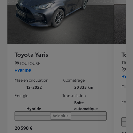
Toyota Yaris
Toyo
116h 
TOULOUSE
QU
HYBRIDE
HYBR
Mise en circulation
Kilométrage
Mise e
12-2022
20 333 km
Energie
Transmission
Energ
Boîte
Hybride
automatique
Voir plus
20 590 €