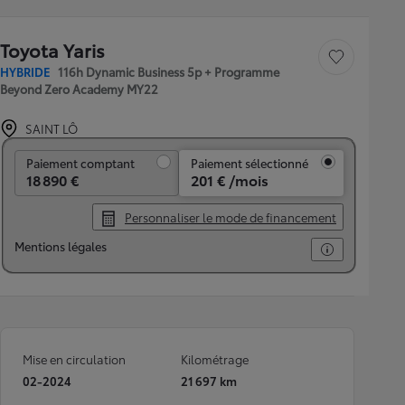
Toyota Yaris
Sauvegarder le véh
HYBRIDE
116h Dynamic Business 5p + Programme
Beyond Zero Academy MY22
SAINT LÔ
Paiement comptant
Paiement comptant
Paiement sélectionné
18 890 €
201 € /mois
Personnaliser le mode de financement
Mentions légales
Mise en circulation
Kilométrage
02-2024
21 697 km