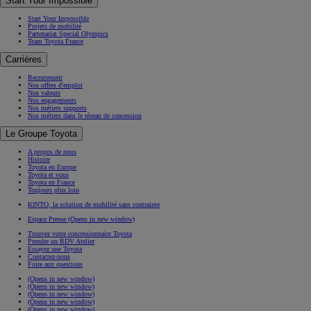
Start Your Impossible
Start Your Impossible
Projets de mobilité
Partenariat Special Olympics
Team Toyota France
Carrières
Recrutement
Nos offres d'emploi
Nos valeurs
Nos engagements
Nos métiers supports
Nos métiers dans le réseau de concession
Le Groupe Toyota
A propos de nous
Histoire
Toyota en Europe
Toyota et vous
Toyota en France
Toujours plus loin
KINTO, la solution de mobilité sans contrainte
Espace Presse
(Opens in new window)
Trouvez votre concessionnaire Toyota
Prendre un RDV Atelier
Essayez une Toyota
Contactez-nous
Foire aux questions
(Opens in new window)
(Opens in new window)
(Opens in new window)
(Opens in new window)
(Opens in new window)