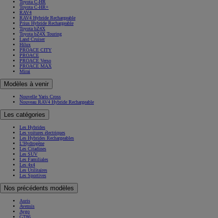
Toyota C-HR
Toyota C-HR+
RAV4
RAV4 Hybride Rechargeable
Prius Hybride Rechargeable
Toyota bZ4X
Toyota bZ4X Touring
Land Cruiser
Hilux
PROACE CITY
PROACE
PROACE Verso
PROACE MAX
Mirai
Modèles à venir
Nouvelle Yaris Cross
Nouveau RAV4 Hybride Rechargeable
Les catégories
Les Hybrides
Les voitures électriques
Les Hybrides Rechargeables
L'Hydrogène
Les Citadines
Les SUV
Les Familiales
Les 4x4
Les Utilitaires
Les Sportives
Nos précédents modèles
Auris
Avensis
Aygo
GT86