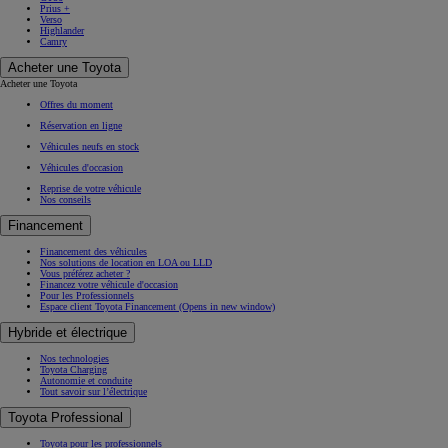
Prius +
Verso
Highlander
Camry
Acheter une Toyota
Acheter une Toyota
Offres du moment
Réservation en ligne
Véhicules neufs en stock
Véhicules d'occasion
Reprise de votre véhicule
Nos conseils
Financement
Financement des véhicules
Nos solutions de location en LOA ou LLD
Vous préférez acheter ?
Financez votre véhicule d'occasion
Pour les Professionnels
Espace client Toyota Financement
(Opens in new window)
Hybride et électrique
Nos technologies
Toyota Charging
Autonomie et conduite
Tout savoir sur l’électrique
Toyota Professional
Toyota pour les professionnels