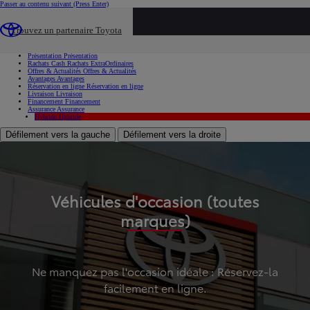
Passer au contenu suivant
(Press Enter)
...
Trouvez un partenaire Toyota
Voiture d'occasion
Présentation
Présentation
Rachats Cash
Rachats ExtraOrdinaires
Offres & Actualités
Offres & Actualités
Avantages
Avantages
Réservation en ligne
Réservation en ligne
Livraison
Livraison
Financement
Financement
Assurance
Assurance
Hybride
Hybride
Défilement vers la gauche
Défilement vers la droite
Véhicules d'occasion (toutes
marques)
Ne manquez pas l'occasion idéale : Réservez-la
facilement en ligne.