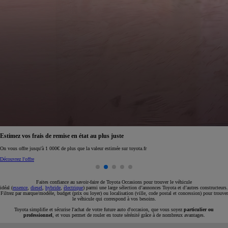
Réservez en ligne votre occasion pour 1€ seulement
Réservez en ligne
Faites confiance au savoir-faire de Toyota Occasions pour trouver le véhicule
idéal (
essence
,
diesel
,
hybride
,
électrique
) parmi une large sélection d’annonces Toyota et d’autres constructeurs.
Filtrez par marque/modèle, budget (prix ou loyer) ou localisation (ville, code postal et concession) pour trouver
le véhicule qui correspond à vos besoins.
Toyota simplifie et sécurise l'achat de votre future auto d'occasion, que vous soyez
particulier ou
professionnel
, et vous permet de rouler en toute sérénité grâce à de nombreux avantages.