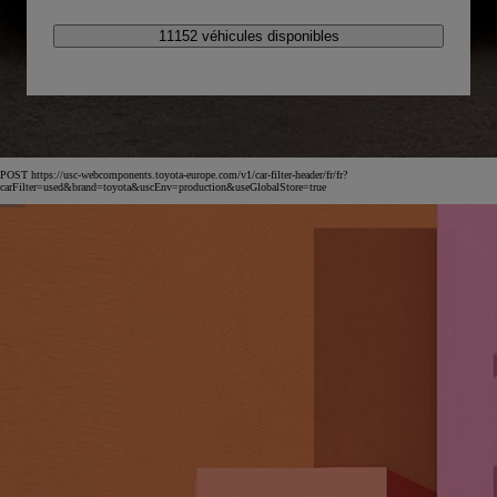
11152 véhicules disponibles
POST https://usc-webcomponents.toyota-europe.com/v1/car-filter-header/fr/fr?
carFilter=used&brand=toyota&uscEnv=production&useGlobalStore=true