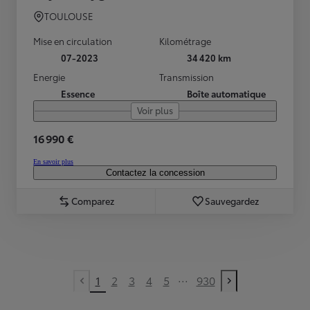
TOULOUSE
Mise en circulation
Kilométrage
07-2023
34 420 km
Energie
Transmission
Essence
Boîte automatique
Voir plus
16 990 €
En savoir plus
Contactez la concession
Comparez
Sauvegardez
...
1
2
3
4
5
930
Previous page
Next page