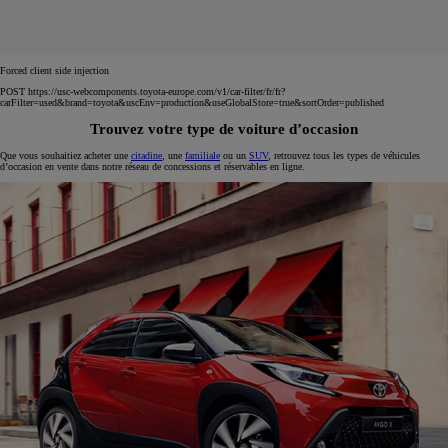
Forced client side injection
POST https://usc-webcomponents.toyota-europe.com/v1/car-filter/fr/fr?
carFilter=used&brand=toyota&uscEnv=production&useGlobalStore=true&sortOrder=published
Trouvez votre type de voiture d’occasion
Que vous souhaitiez acheter une
citadine
, une
familiale
ou un
SUV
, retrouvez tous les types de véhicules
d’occasion en vente dans notre réseau de concessions et réservables en ligne.