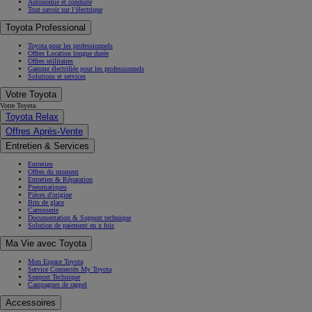
Autonomie et conduite
Tout savoir sur l’électrique
Toyota Professional
Toyota pour les professionnels
Offres Location longue durée
Offres utilitaires
Gamme électrifiée pour les professionnels
Solutions et services
Votre Toyota
Votre Toyota
Toyota Relax
Offres Après-Vente
Entretien & Services
Entretien
Offres du moment
Entretien & Réparation
Pneumatiques
Pièces d'origine
Bris de glace
Carrosserie
Documentation & Support technique
Solution de paiement en x fois
Ma Vie avec Toyota
Mon Espace Toyota
Service Connectés My Toyota
Support Technique
Campagnes de rappel
Accessoires