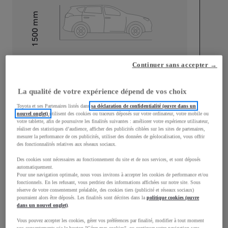
mm
1 500
Hauteur
Longueur
3 940
mm
Continuer sans accepter →
La qualité de votre expérience dépend de vos choix
Toyota et ses Partenaires listés dans
sa déclaration de confidentialité (ouvre dans un
nouvel onglet)
utilisent des cookies ou traceurs déposés sur votre ordinateur, votre mobile ou
votre tablette, afin de poursuivre les finalités suivantes : améliorer votre expérience utilisateur,
réaliser des statistiques d’audience, afficher des publicités ciblées sur les sites de partenaires,
Largeur
1 745
mm
mesurer la performance de ces publicités, utiliser des données de géolocalisation, vous offrir
des fonctionnalités relatives aux réseaux sociaux.
Des cookies sont nécessaires au fonctionnement du site et de nos services, et sont déposés
automatiquement.
Pour une navigation optimale, nous vous invitons à accepter les cookies de performance et/ou
fonctionnels. En les refusant, vous perdriez des informations affichées sur notre site. Sous
Consommation mixte
réserve de votre consentement préalable, des cookies tiers (publicité et réseaux sociaux)
pourraient alors être déposés. Les finalités sont décrites dans la
politique cookies (ouvre
Consommation mixte
3,8
L/100 km
dans un nouvel onglet)
.
Émissions CO2
92
g/km
Vous pouvez accepter les cookies, gérer vos préférences par finalité, modifier à tout moment