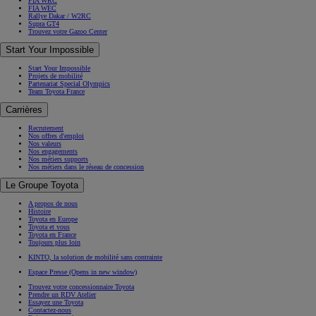
FIA WRC
FIA WEC
Rallye Dakar / W2RC
Supra GT4
Trouvez votre Gazoo Center
Start Your Impossible
Start Your Impossible
Projets de mobilité
Partenariat Special Olympics
Team Toyota France
Carrières
Recrutement
Nos offres d'emploi
Nos valeurs
Nos engagements
Nos métiers supports
Nos métiers dans le réseau de concession
Le Groupe Toyota
A propos de nous
Histoire
Toyota en Europe
Toyota et vous
Toyota en France
Toujours plus loin
KINTO, la solution de mobilité sans contrainte
Espace Presse
(Opens in new window)
Trouvez votre concessionnaire Toyota
Prendre un RDV Atelier
Essayez une Toyota
Contactez-nous