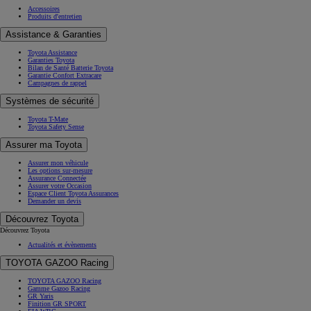
Accessoires
Produits d'entretien
Assistance & Garanties
Toyota Assistance
Garanties Toyota
Bilan de Santé Batterie Toyota
Garantie Confort Extracare
Campagnes de rappel
Systèmes de sécurité
Toyota T-Mate
Toyota Safety Sense
Assurer ma Toyota
Assurer mon véhicule
Les options sur-mesure
Assurance Connectée
Assurer votre Occasion
Espace Client Toyota Assurances
Demander un devis
Découvrez Toyota
Découvrez Toyota
Actualités et évènements
TOYOTA GAZOO Racing
TOYOTA GAZOO Racing
Gamme Gazoo Racing
GR Yaris
Finition GR SPORT