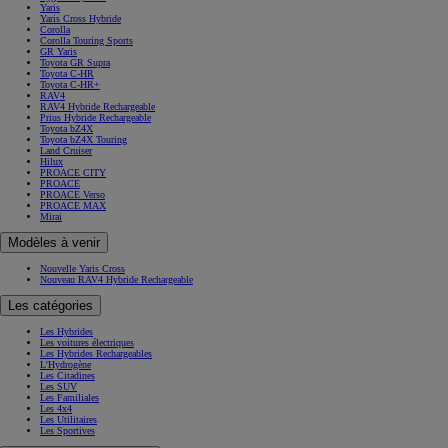
Yaris
Yaris Cross Hybride
Corolla
Corolla Touring Sports
GR Yaris
Toyota GR Supra
Toyota C-HR
Toyota C-HR+
RAV4
RAV4 Hybride Rechargeable
Prius Hybride Rechargeable
Toyota bZ4X
Toyota bZ4X Touring
Land Cruiser
Hilux
PROACE CITY
PROACE
PROACE Verso
PROACE MAX
Mirai
Modèles à venir
Nouvelle Yaris Cross
Nouveau RAV4 Hybride Rechargeable
Les catégories
Les Hybrides
Les voitures électriques
Les Hybrides Rechargeables
L'Hydrogène
Les Citadines
Les SUV
Les Familiales
Les 4x4
Les Utilitaires
Les Sportives