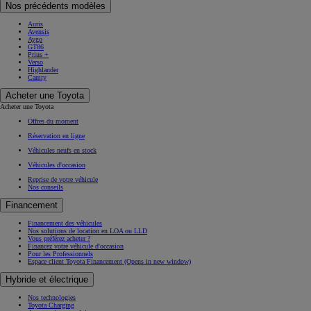
Nos précédents modèles
Auris
Avensis
Aygo
GT86
Prius +
Verso
Highlander
Camry
Acheter une Toyota
Acheter une Toyota
Offres du moment
Réservation en ligne
Véhicules neufs en stock
Véhicules d'occasion
Reprise de votre véhicule
Nos conseils
Financement
Financement des véhicules
Nos solutions de location en LOA ou LLD
Vous préférez acheter ?
Financez votre véhicule d'occasion
Pour les Professionnels
Espace client Toyota Financement
(Opens in new window)
Hybride et électrique
Nos technologies
Toyota Charging