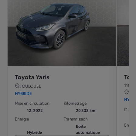
Toyota Yaris
Toyo
116h 
TOULOUSE
QU
HYBRIDE
HYBR
Mise en circulation
Kilométrage
Mise e
12-2022
20 333 km
Energie
Transmission
Energ
Boîte
Hybride
automatique