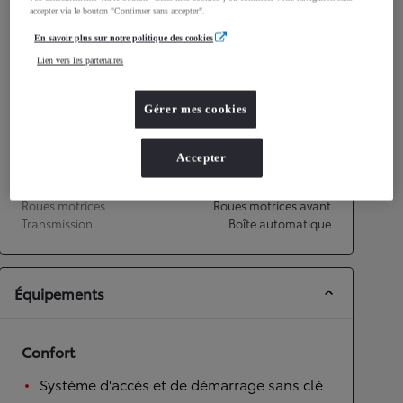
accepter via le bouton "Continuer sans accepter".
Émissions CO2
87
g/km
En savoir plus sur notre politique des cookies
Lien vers les partenaires
Performances
Vitesse maximale
175
km/h
Gérer mes cookies
Accélération 0-100km/h
9,7
secondes
Accepter
Transmission
Roues motrices
Roues motrices avant
Transmission
Boîte automatique
Équipements
Confort
Système d'accès et de démarrage sans clé