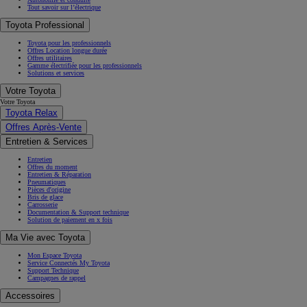
Tout savoir sur l’électrique
Toyota Professional
Toyota pour les professionnels
Offres Location longue durée
Offres utilitaires
Gamme électrifiée pour les professionnels
Solutions et services
Votre Toyota
Votre Toyota
Toyota Relax
Offres Après-Vente
Entretien & Services
Entretien
Offres du moment
Entretien & Réparation
Pneumatiques
Pièces d'origine
Bris de glace
Carrosserie
Documentation & Support technique
Solution de paiement en x fois
Ma Vie avec Toyota
Mon Espace Toyota
Service Connectés My Toyota
Support Technique
Campagnes de rappel
Accessoires