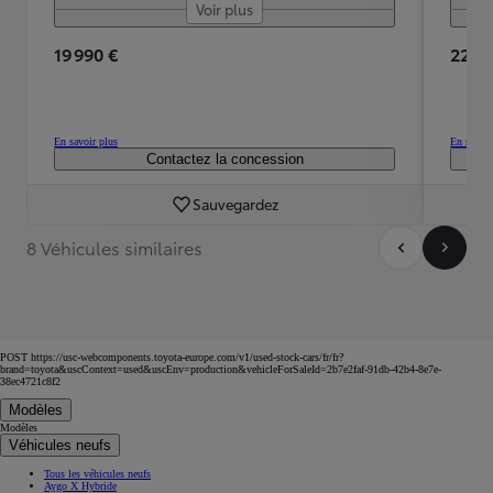
Voir plus
19 990 €
22 28
En savoir plus
En savoir
Contactez la concession
Sauvegardez
8 Véhicules similaires
POST https://usc-webcomponents.toyota-europe.com/v1/used-stock-cars/fr/fr?
brand=toyota&uscContext=used&uscEnv=production&vehicleForSaleId=2b7e2faf-91db-42b4-8e7e-
38ec4721c8f2
Modèles
Modèles
Véhicules neufs
Tous les véhicules neufs
Aygo X Hybride