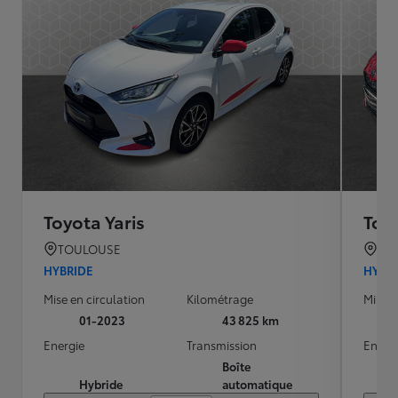
Toyota Yaris
Toyo
TOULOUSE
TO
HYBRIDE
HYBR
Mise en circulation
Kilométrage
Mise e
01-2023
43 825 km
Energie
Transmission
Energ
Boîte
Hybride
automatique