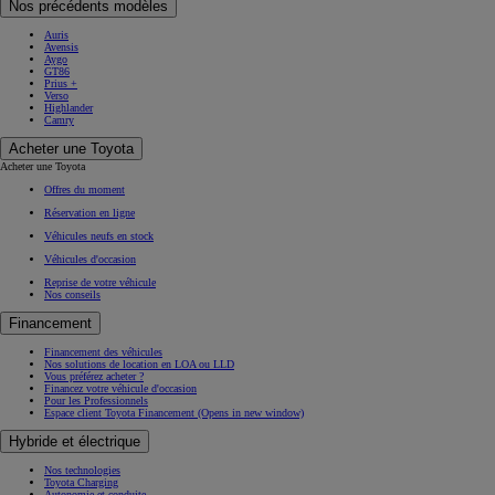
Nos précédents modèles
Auris
Avensis
Aygo
GT86
Prius +
Verso
Highlander
Camry
Acheter une Toyota
Acheter une Toyota
Offres du moment
Réservation en ligne
Véhicules neufs en stock
Véhicules d'occasion
Reprise de votre véhicule
Nos conseils
Financement
Financement des véhicules
Nos solutions de location en LOA ou LLD
Vous préférez acheter ?
Financez votre véhicule d'occasion
Pour les Professionnels
Espace client Toyota Financement
(Opens in new window)
Hybride et électrique
Nos technologies
Toyota Charging
Autonomie et conduite