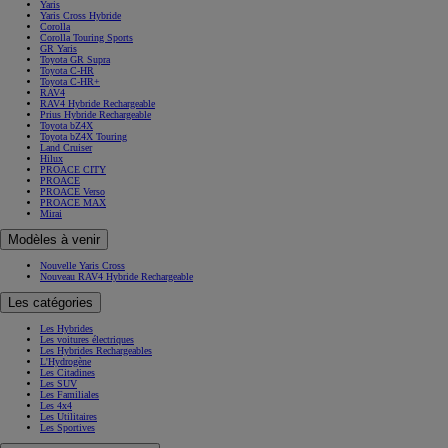
Yaris
Yaris Cross Hybride
Corolla
Corolla Touring Sports
GR Yaris
Toyota GR Supra
Toyota C-HR
Toyota C-HR+
RAV4
RAV4 Hybride Rechargeable
Prius Hybride Rechargeable
Toyota bZ4X
Toyota bZ4X Touring
Land Cruiser
Hilux
PROACE CITY
PROACE
PROACE Verso
PROACE MAX
Mirai
Modèles à venir
Nouvelle Yaris Cross
Nouveau RAV4 Hybride Rechargeable
Les catégories
Les Hybrides
Les voitures électriques
Les Hybrides Rechargeables
L'Hydrogène
Les Citadines
Les SUV
Les Familiales
Les 4x4
Les Utilitaires
Les Sportives