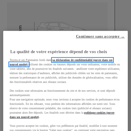
mm
Continuer sans accepter →
1 500
Hauteur
La qualité de votre expérience dépend de vos choix
Longueur
3 940
mm
Toyota et ses Partenaires listés dans
sa déclaration de confidentialité (ouvre dans un
nouvel onglet)
utilisent des cookies ou traceurs déposés sur votre ordinateur, votre mobile ou
votre tablette, afin de poursuivre les finalités suivantes : améliorer votre expérience utilisateur,
réaliser des statistiques d’audience, afficher des publicités ciblées sur les sites de partenaires,
mesurer la performance de ces publicités, utiliser des données de géolocalisation, vous offrir
des fonctionnalités relatives aux réseaux sociaux.
Des cookies sont nécessaires au fonctionnement du site et de nos services, et sont déposés
automatiquement.
Largeur
1 745
mm
Pour une navigation optimale, nous vous invitons à accepter les cookies de performance et/ou
fonctionnels. En les refusant, vous perdriez des informations affichées sur notre site. Sous
réserve de votre consentement préalable, des cookies tiers (publicité et réseaux sociaux)
pourraient alors être déposés. Les finalités sont décrites dans la
politique cookies (ouvre
dans un nouvel onglet)
.
Consommation mixte
Vous pouvez accepter les cookies, gérer vos préférences par finalité, modifier à tout moment
vos consentements via le bouton "Gérer mes cookies", ou continuer votre navigation sans