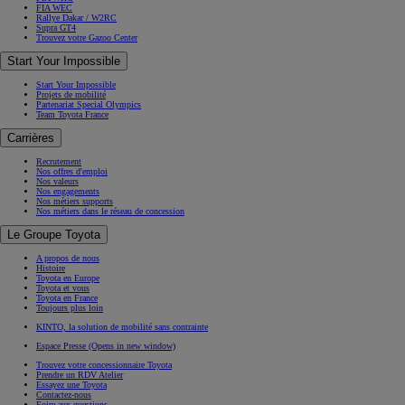
FIA WEC
Rallye Dakar / W2RC
Supra GT4
Trouvez votre Gazoo Center
Start Your Impossible
Start Your Impossible
Projets de mobilité
Partenariat Special Olympics
Team Toyota France
Carrières
Recrutement
Nos offres d'emploi
Nos valeurs
Nos engagements
Nos métiers supports
Nos métiers dans le réseau de concession
Le Groupe Toyota
A propos de nous
Histoire
Toyota en Europe
Toyota et vous
Toyota en France
Toujours plus loin
KINTO, la solution de mobilité sans contrainte
Espace Presse
(Opens in new window)
Trouvez votre concessionnaire Toyota
Prendre un RDV Atelier
Essayez une Toyota
Contactez-nous
Foire aux questions