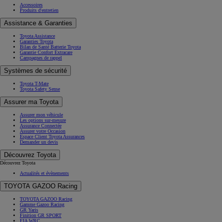
Accessoires
Produits d'entretien
Assistance & Garanties
Toyota Assistance
Garanties Toyota
Bilan de Santé Batterie Toyota
Garantie Confort Extracare
Campagnes de rappel
Systèmes de sécurité
Toyota T-Mate
Toyota Safety Sense
Assurer ma Toyota
Assurer mon véhicule
Les options sur-mesure
Assurance Connectée
Assurer votre Occasion
Espace Client Toyota Assurances
Demander un devis
Découvrez Toyota
Découvrez Toyota
Actualités et évènements
TOYOTA GAZOO Racing
TOYOTA GAZOO Racing
Gamme Gazoo Racing
GR Yaris
Finition GR SPORT
FIA WRC