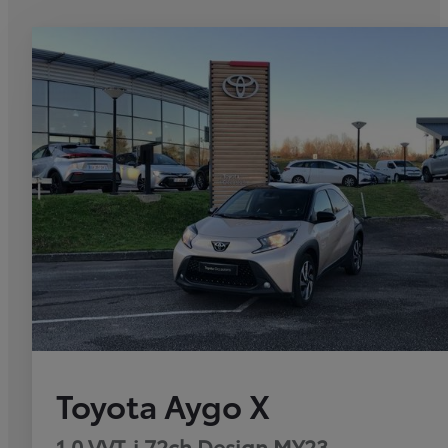
Toyota Aygo X
1.0 VVT-i 72ch Design MY23