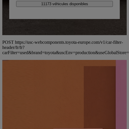
11173 véhicules disponibles
POST https://usc-webcomponents.toyota-europe.com/v1/car-filter-
header/fr/fr?
carFilter=used&brand=toyota&uscEnv=production&useG