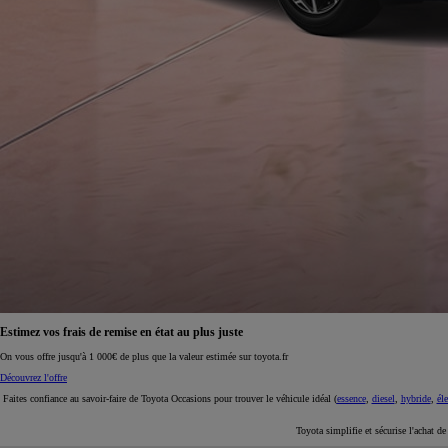
À partir de 19 700 €
Nouvelle Yaris Cross
HYBRIDE
Disponible prochainement
Estimez vos frais de remise en état au plus juste
On vous offre jusqu'à 1 000€ de plus que la valeur estimée sur toyota.fr
Découvrez l'offre
Faites confiance au savoir-faire de Toyota Occasions pour trouver le véhicule idéal (
essence
,
diesel
,
hybride
,
éle
Toyota simplifie et sécurise l'achat d