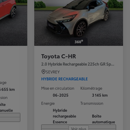
Toyota C-HR
2.0 Hybride Rechargeable 225ch GR Sport Premi
SEVREY
HYBRIDE RECHARGEABLE
rage
Mise en circulation
Kilométrage
6 655 km
06-2025
3 145 km
sion
Energie
Transmission
îte
anuelle
Hybride
rechargeable
Boîte
Essence
automatique
Voir plus