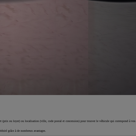
 (prix ou loyer) ou localisation (ville, code postal et concession) pour trouver le véhicule qui correspond à vos
érénité grâce à de nombreux avantages.