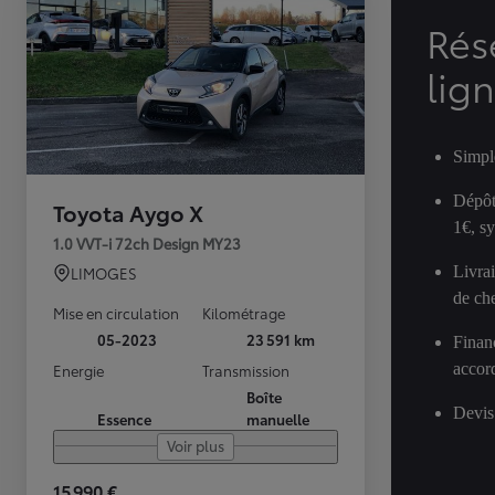
Rés
lig
Simpl
Dépôt
Toyota Aygo X
1€, s
1.0 VVT-i 72ch Design MY23
Livra
LIMOGES
de ch
Mise en circulation
Kilométrage
05-2023
23 591 km
Finan
accor
Energie
Transmission
Boîte
Devis
Essence
manuelle
Voir plus
15 990 €