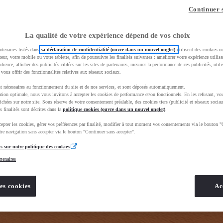
z-vous ?
Quel est votre budget ?
Dans quelle vi
Continuer 
Prix / Loyer
Ville / 
La qualité de votre expérience dépend de vos choix
rtenaires listés dans
sa déclaration de confidentialité (ouvre dans un nouvel onglet)
utilisent des cookies o
teur, votre mobile ou votre tablette, afin de poursuivre les finalités suivantes : améliorer votre expérience utilisat
udience, afficher des publicités ciblées sur les sites de partenaires, mesurer la performance de ces publicités, util
 vous offrir des fonctionnalités relatives aux réseaux sociaux.
t nécessaires au fonctionnement du site et de nos services, et sont déposés automatiquement.
tion optimale, nous vous invitons à accepter les cookies de performance et/ou fonctionnels. En les refusant, vou
ue_toyota_occasion_VO&gad_source=1&gad_campaignid=12420073414&gbraid=0AAAAADMU_rO8AzsDjL
ichées sur notre site. Sous réserve de votre consentement préalable, des cookies tiers (publicité et réseaux sociau
s finalités sont décrites dans la
politique cookies (ouvre dans un nouvel onglet)
.
epter les cookies, gérer vos préférences par finalité, modifier à tout moment vos consentements via le bouton "
re navigation sans accepter via le bouton "Continuer sans accepter".
s sur notre politique des cookies
rtenaires
es cookies
Ac