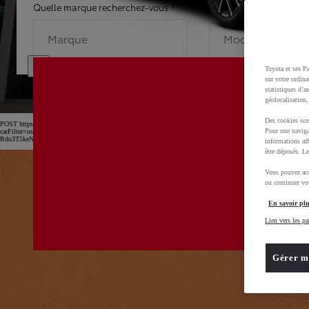
Quelle marque recherchez-vous ?
Quel modèle recherche
Marque
Modèle
Toyota et ses Pa
sur votre ordina
statistiques d’a
géolocalisation,
Des cookies son
POST https://usc-webcomponents.toyota-europe.com/v1/car-filter-header/fr/fr?
Pour une naviga
carFilter=used&brand=toyota&uscEnv=production&useGlobalStore=true&utm_campaign=SEM_Marq
Rdo3T5keNnTAs1zChF2zTihoCtNwQAvD_BwE
informations aff
être déposés. Le
Vous pouvez acc
ou continuer vot
En savoir plu
Lien vers les pa
Gérer m