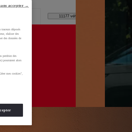
lle ?
sans accepter →
Code Postal / Concession
11177 véhicules disponibles
u traceurs déposés
eur, réaliser des
iser des données de
s perdriez des
wzTtQaDdl5LdqNH&gclid=CjwKCAjwhNbTBhB4EiwAsFSg-vQDFTF17snsOFbnTZOHLLQlQtXfmd-
x) pourraient alors
Gérer mes cookies",
cepter