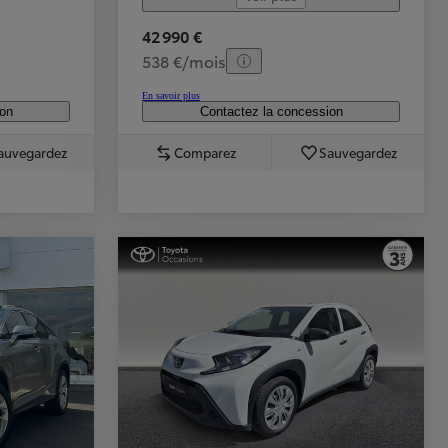
42 990 €
538 €/mois
En savoir plus
ion
Contactez la concession
auvegardez
Comparez
Sauvegardez