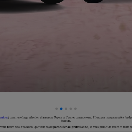
ctrique
) parmi une large sélection d’annonces Toyota et d’autres constructeurs. Filtrez par marque/modèle, budget
besoins.
e votre future auto d'occasion, que vous soyez
particulier ou professionnel
, et vous permet de rouler en toute s