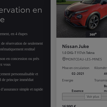
ervation en
ne
ement, en 4 étapes
 de réservation de seulement
Nissan Juke
ystématiquement restitué
1.0 DIG-T 117ch Tekna
ison en concession ou près
MONTCEAU-LES-MINES
ez vous
Mise en circulation
Kilomét
02-2021
4
cement personnalisable et
d de principe immédiat
Energie
Transmis
Bo
 d’assurance simple et rapide
Essence
m
Voir plus
16 990 €