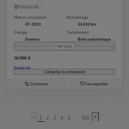
TOULOUSE
Mise en circulation
Kilométrage
07-2023
34 420 km
Energie
Transmission
Essence
Boîte automatique
Voir plus
16 990 €
En savoir plus
Contactez la concession
Comparez
Sauvegardez
...
1
2
3
4
5
930
Previous page
Next page