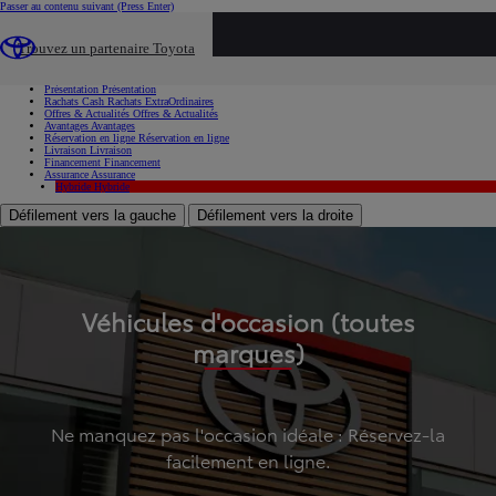
Passer au contenu suivant
(Press Enter)
...
Trouvez un partenaire Toyota
Voiture d'occasion
Présentation
Présentation
Rachats Cash
Rachats ExtraOrdinaires
Offres & Actualités
Offres & Actualités
Avantages
Avantages
Réservation en ligne
Réservation en ligne
Livraison
Livraison
Financement
Financement
Assurance
Assurance
Hybride
Hybride
Défilement vers la gauche
Défilement vers la droite
Véhicules d'occasion (toutes
marques)
Ne manquez pas l'occasion idéale : Réservez-la
facilement en ligne.