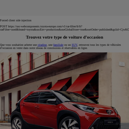
Forced client side injection
POST https://usc-webcomponents.toyota-europe.com/v1/car-filter/fr/fr?
carFilter=used&brand=toyota&uscEnv=production&useGlobalStore=true&sortOrder=published&
Trouvez votre type de voiture d’occasion
Que vous souhaitiez acheter une
citadine
, une
familiale
ou un
SUV
, retrouvez tous les types de véhicules
d’occasion en vente dans notre réseau de concessions et réservables en ligne.