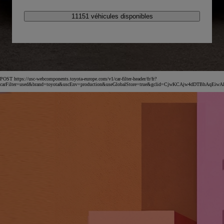
11151 véhicules disponibles
POST https://usc-webcomponents.toyota-europe.com/v1/car-filter-header/fr/fr?
carFilter=used&brand=toyota&uscEnv=production&useGlobalStore=true&gclid=CjwKCAjw4dDTB