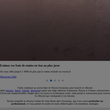
Réservez en ligne votre occasion pour 1€ seulement
Réservez en ligne
Faites confiance au savoir-faire de Toyota Occasions pour trouver le véhicule
idéal (
essence
,
diesel
,
hybride
,
électrique
) parmi une large sélection d’annonces Toyota et d’autres constructeurs.
Filtrez par marque/modèle, budget (prix ou loyer) ou localisation (ville, code postal et concession) pour trouver
le véhicule qui correspond à vos besoins.
Toyota simplifie et sécurise l'achat de votre future auto d'occasion, que vous soyez
particulier ou
professionnel
, et vous permet de rouler en toute sérénité grâce à de nombreux avantages.