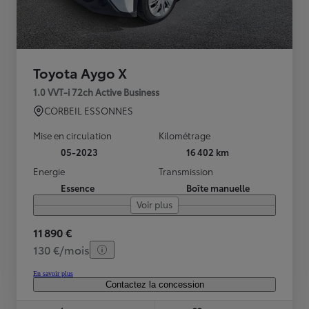
Toyota Aygo X
1.0 VVT-i 72ch Active Business
CORBEIL ESSONNES
Mise en circulation
Kilométrage
05-2023
16 402 km
Energie
Transmission
Essence
Boîte manuelle
Voir plus
11 890 €
130 €/mois
En savoir plus
Contactez la concession