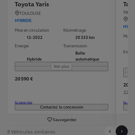
Toyota Yaris
Toyo
116h 
TOULOUSE
QU
HYBRIDE
HYBR
Mise en circulation
Kilométrage
Mise e
12-2022
20 333 km
Energie
Transmission
Energ
Boîte
Hybride
automatique
Voir plus
20 590 €
20 48
225 
En savoir plus
En savoir
Contactez la concession
Sauvegardez
8 Véhicules similaires