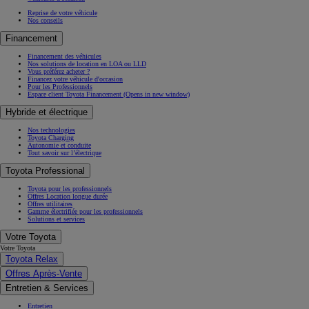
Reprise de votre véhicule
Nos conseils
Financement
Financement des véhicules
Nos solutions de location en LOA ou LLD
Vous préférez acheter ?
Financez votre véhicule d'occasion
Pour les Professionnels
Espace client Toyota Financement
(Opens in new window)
Hybride et électrique
Nos technologies
Toyota Charging
Autonomie et conduite
Tout savoir sur l’électrique
Toyota Professional
Toyota pour les professionnels
Offres Location longue durée
Offres utilitaires
Gamme électrifiée pour les professionnels
Solutions et services
Votre Toyota
Votre Toyota
Toyota Relax
Offres Après-Vente
Entretien & Services
Entretien