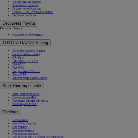
Les options sur-mesure
Assurance Connectée
Assurer votre Occasion
Espace Client Toyota Assurances
Demander un devis
Découvrez Toyota
Découvrez Toyota
Actualités et évènements
TOYOTA GAZOO Racing
TOYOTA GAZOO Racing
Gamme Gazoo Racing
GR Yaris
Finition GR SPORT
FIA WRC
FIA WEC
Rallye Dakar / W2RC
Supra GT4
Trouvez votre Gazoo Center
Start Your Impossible
Start Your Impossible
Projets de mobilité
Partenariat Special Olympics
Team Toyota France
Carrières
Recrutement
Nos offres d'emploi
Nos valeurs
Nos engagements
Nos métiers supports
Nos métiers dans le réseau de concession