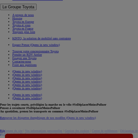
Le Groupe Toyota
A propos de nous
Histoire
Toyota en Europe
Toyota et vous
Toyota en France
Toujours plus loin
KINTO, la solution de mobilité sans contrainte
Espace Presse
(Opens in new window)
Trouvez votre concessionnaire Toyota
Prendre un RDV Atelier
Essayez une Toyota
Contactez-nous
Foire aux questions
(Opens in new window)
(Opens in new window)
(Opens in new window)
(Opens in new window)
(Opens in new window)
(Opens in new window)
(Opens in new window)
(Opens in new window)
Pour les trajets courts, privilégiez la marche ou le vélo #SeDéplacerMoinsPolluer
Pensez à covoiturer #SeDéplacerMoinsPolluer
Au quotidien, prenez les transports en commun #SeDéplacerMoinsPolluer
Retrouvez les étiquettes énergétiques de nos modèles
(Opens in new window)
Réglement du site
|
Vos informations personnelles
|
Gestion des cookies
|
Centre de préférences
|
Déclaration de
confidentialité
|
Règlement européen sur les données
|
Code de conduite
download (pdf(