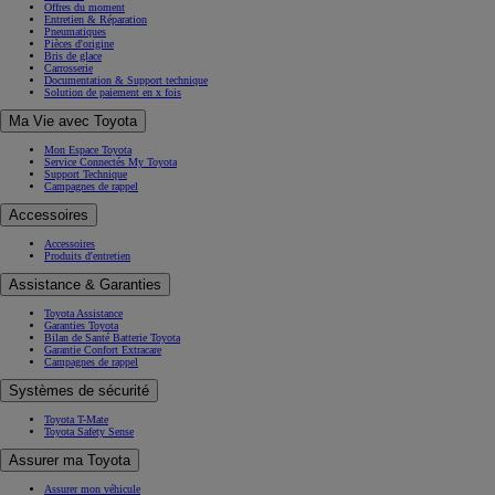
Offres du moment
Entretien & Réparation
Pneumatiques
Pièces d'origine
Bris de glace
Carrosserie
Documentation & Support technique
Solution de paiement en x fois
Ma Vie avec Toyota
Mon Espace Toyota
Service Connectés My Toyota
Support Technique
Campagnes de rappel
Accessoires
Accessoires
Produits d'entretien
Assistance & Garanties
Toyota Assistance
Garanties Toyota
Bilan de Santé Batterie Toyota
Garantie Confort Extracare
Campagnes de rappel
Systèmes de sécurité
Toyota T-Mate
Toyota Safety Sense
Assurer ma Toyota
Assurer mon véhicule