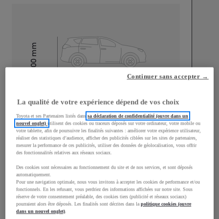
mm
1 500
Hauteur
Continuer sans accepter →
Longueur
3 940
mm
La qualité de votre expérience dépend de vos choix
Toyota et ses Partenaires listés dans
sa déclaration de confidentialité (ouvre dans un
nouvel onglet)
utilisent des cookies ou traceurs déposés sur votre ordinateur, votre mobile ou
votre tablette, afin de poursuivre les finalités suivantes : améliorer votre expérience utilisateur,
réaliser des statistiques d’audience, afficher des publicités ciblées sur les sites de partenaires,
mesurer la performance de ces publicités, utiliser des données de géolocalisation, vous offrir
des fonctionnalités relatives aux réseaux sociaux.
Largeur
1 745
mm
Des cookies sont nécessaires au fonctionnement du site et de nos services, et sont déposés
automatiquement.
Pour une navigation optimale, nous vous invitons à accepter les cookies de performance et/ou
fonctionnels. En les refusant, vous perdriez des informations affichées sur notre site. Sous
réserve de votre consentement préalable, des cookies tiers (publicité et réseaux sociaux)
pourraient alors être déposés. Les finalités sont décrites dans la
politique cookies (ouvre
Consommation mixte
dans un nouvel onglet)
.