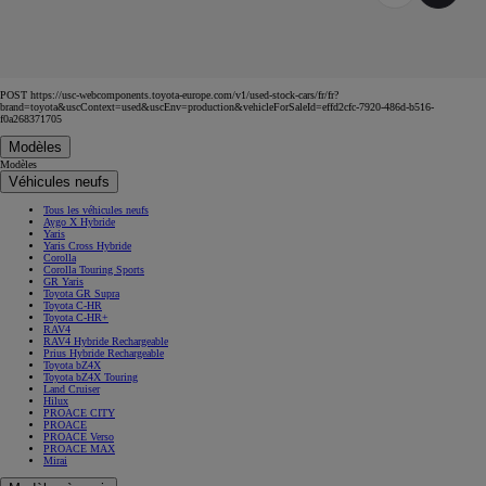
POST https://usc-webcomponents.toyota-europe.com/v1/used-stock-cars/fr/fr?
brand=toyota&uscContext=used&uscEnv=production&vehicleForSaleId=effd2cfc-7920-486d-b516-
f0a268371705
Modèles
Modèles
Véhicules neufs
Tous les véhicules neufs
Aygo X Hybride
Yaris
Yaris Cross Hybride
Corolla
Corolla Touring Sports
GR Yaris
Toyota GR Supra
Toyota C-HR
Toyota C-HR+
RAV4
RAV4 Hybride Rechargeable
Prius Hybride Rechargeable
Toyota bZ4X
Toyota bZ4X Touring
Land Cruiser
Hilux
PROACE CITY
PROACE
PROACE Verso
PROACE MAX
Mirai