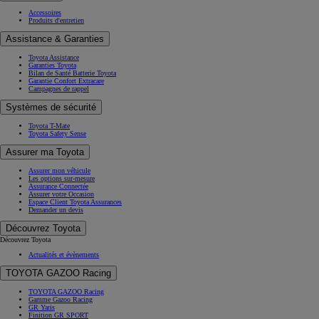
Accessoires
Produits d'entretien
Assistance & Garanties
Toyota Assistance
Garanties Toyota
Bilan de Santé Batterie Toyota
Garantie Confort Extracare
Campagnes de rappel
Systèmes de sécurité
Toyota T-Mate
Toyota Safety Sense
Assurer ma Toyota
Assurer mon véhicule
Les options sur-mesure
Assurance Connectée
Assurer votre Occasion
Espace Client Toyota Assurances
Demander un devis
Découvrez Toyota
Découvrez Toyota
Actualités et évènements
TOYOTA GAZOO Racing
TOYOTA GAZOO Racing
Gamme Gazoo Racing
GR Yaris
Finition GR SPORT