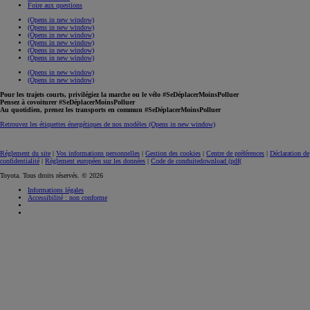
Foire aux questions
(Opens in new window)
(Opens in new window)
(Opens in new window)
(Opens in new window)
(Opens in new window)
(Opens in new window)
(Opens in new window)
(Opens in new window)
Pour les trajets courts, privilégiez la marche ou le vélo #SeDéplacerMoinsPolluer
Pensez à covoiturer #SeDéplacerMoinsPolluer
Au quotidien, prenez les transports en commun #SeDéplacerMoinsPolluer
Retrouvez les étiquettes énergétiques de nos modèles
(Opens in new window)
Réglement du site
|
Vos informations personnelles
|
Gestion des cookies
|
Centre de préférences
|
Déclaration de
confidentialité
|
Règlement européen sur les données
|
Code de conduite
download (pdf(
Toyota. Tous droits réservés. © 2026
Informations légales
Accessibilité : non conforme