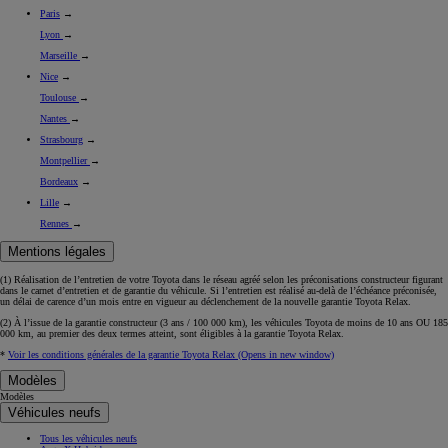
Paris
→
Lyon
→
Marseille
→
Nice
→
Toulouse
→
Nantes
→
Strasbourg
→
Montpellier
→
Bordeaux
→
Lille
→
Rennes
→
Mentions légales
(1) Réalisation de l’entretien de votre Toyota dans le réseau agréé selon les préconisations constructeur figurant
dans le carnet d’entretien et de garantie du véhicule. Si l’entretien est réalisé
au-delà de l’échéance
préconisée,
un délai de carence d’un mois
entre en vigueur au déclenchement de la nouvelle garantie Toyota Relax.
(2) À l’issue de la garantie constructeur (3 ans / 100 000 km), les véhicules Toyota de moins de 10 ans
OU
185
000 km, au premier des deux termes atteint, sont éligibles à la garantie Toyota Relax.
*
Voir les conditions générales de la garantie Toyota Relax
(Opens in new window)
Modèles
Modèles
Véhicules neufs
Tous les véhicules neufs