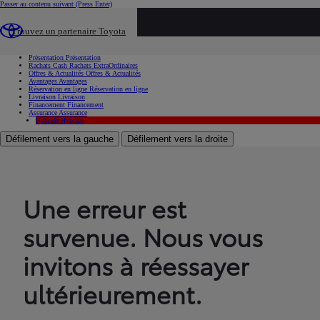
Passer au contenu suivant
(Press Enter)
...
Trouvez un partenaire Toyota
Voiture d'occasion
Présentation
Présentation
Rachats Cash
Rachats ExtraOrdinaires
Offres & Actualités
Offres & Actualités
Avantages
Avantages
Réservation en ligne
Réservation en ligne
Livraison
Livraison
Financement
Financement
Assurance
Assurance
Hybride
Hybride
Défilement vers la gauche
Défilement vers la droite
Une erreur est
survenue. Nous vous
invitons à réessayer
ultérieurement.