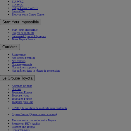
FIA WRC
FIA WEC
Rallye Dakar / W2RC
Supra GT4
Trouvez votre Gazoo Center
Start Your Impossible
Start Your Impossible
Projets de mobilité
Partenariat Special Olympics
Team Toyota France
Carrières
Recrutement
Nos offres d'emploi
Nos valeurs
Nos engagements
Nos métiers supports
Nos métiers dans le réseau de concession
Le Groupe Toyota
A propos de nous
Histoire
Toyota en Europe
Toyota et vous
Toyota en France
Toujours plus loin
KINTO, la solution de mobilité sans contrainte
Espace Presse
(Opens in new window)
Trouvez votre concessionnaire Toyota
Prendre un RDV Atelier
Essayez une Toyota
Contactez-nous