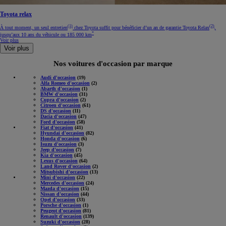
Toyota relax
(1)
(2)
À tout moment, un seul entretien
chez Toyota suffit pour bénéficier d’un an de garantie Toyota Relax
,
*
jusqu’aux 10 ans du véhicule ou 185 000 km
Voir plus
Voir plus
Nos voitures d'occasion par marque
Audi d'occasion
(19)
Alfa Romeo d'occasion
(2)
Abarth d'occasion
(1)
BMW d'occasion
(31)
Cupra d'occasion
(2)
Citroen d'occasion
(61)
DS d'occasion
(11)
Dacia d'occasion
(47)
Ford d'occasion
(58)
Fiat d'occasion
(41)
Hyundai d'occasion
(82)
Honda d'occasion
(6)
Isuzu d'occasion
(3)
Jeep d'occasion
(7)
Kia d'occasion
(45)
Lexus d'occasion
(64)
Land Rover d'occasion
(2)
Mitsubishi d'occasion
(13)
Mini d'occasion
(22)
Mercedes d'occasion
(24)
Mazda d'occasion
(15)
Nissan d'occasion
(44)
Opel d'occasion
(33)
Porsche d'occasion
(1)
Peugeot d'occasion
(81)
Renault d'occasion
(139)
Suzuki d'occasion
(28)