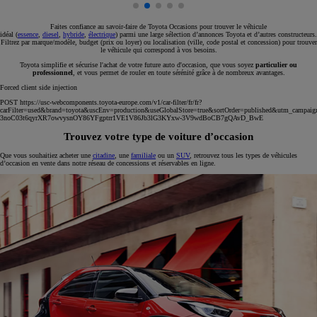
Faites confiance au savoir-faire de Toyota Occasions pour trouver le véhicule
idéal (
essence
,
diesel
,
hybride
,
électrique
) parmi une large sélection d’annonces Toyota et d’autres constructeurs.
Filtrez par marque/modèle, budget (prix ou loyer) ou localisation (ville, code postal et concession) pour trouver
le véhicule qui correspond à vos besoins.
Toyota simplifie et sécurise l'achat de votre future auto d'occasion, que vous soyez
particulier ou
professionnel
, et vous permet de rouler en toute sérénité grâce à de nombreux avantages.
Forced client side injection
POST https://usc-webcomponents.toyota-europe.com/v1/car-filter/fr/fr?
carFilter=used&brand=toyota&uscEnv=production&useGlobalStore=true&sortOrder=published&utm
3noC03t6qyrXR7owvysnOY86YFgptrr1VE1V86Jb3lG3KYxw-3V9wdBoCB7gQAvD_BwE
Trouvez votre type de voiture d’occasion
Que vous souhaitiez acheter une
citadine
, une
familiale
ou un
SUV
, retrouvez tous les types de véhicules
d’occasion en vente dans notre réseau de concessions et réservables en ligne.