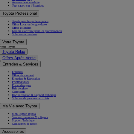
Autonomie et conduite
Tout savoir sur l’électrique
Toyota Professional
Toyota pour les professionnels
Offres Location longue durée
Offres utilitaires
Gamme électrifiée pour les professionnels
Solutions et services
Votre Toyota
Votre Toyota
Toyota Relax
Offres Après-Vente
Entretien & Services
Entretien
Offres du moment
Entretien & Réparation
Pneumatiques
Pièces d'origine
Bris de glace
Carrosserie
Documentation & Support technique
Solution de paiement en x fois
Ma Vie avec Toyota
Mon Espace Toyota
Service Connectés My Toyota
Support Technique
Campagnes de rappel
Accessoires