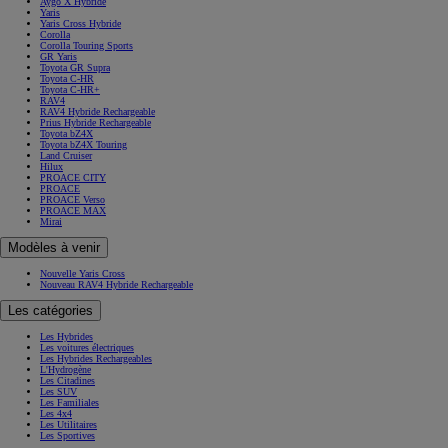
Aygo X Hybride
Yaris
Yaris Cross Hybride
Corolla
Corolla Touring Sports
GR Yaris
Toyota GR Supra
Toyota C-HR
Toyota C-HR+
RAV4
RAV4 Hybride Rechargeable
Prius Hybride Rechargeable
Toyota bZ4X
Toyota bZ4X Touring
Land Cruiser
Hilux
PROACE CITY
PROACE
PROACE Verso
PROACE MAX
Mirai
Modèles à venir
Nouvelle Yaris Cross
Nouveau RAV4 Hybride Rechargeable
Les catégories
Les Hybrides
Les voitures électriques
Les Hybrides Rechargeables
L'Hydrogène
Les Citadines
Les SUV
Les Familiales
Les 4x4
Les Utilitaires
Les Sportives