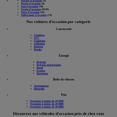
Subaru d'occasion
(3)
Skoda d'occasion
(9)
Seat d'occasion
(10)
Toyota d'occasion
(9529)
Volvo d'occasion
(11)
Volkswagen d'occasion
(74)
Nos voitures d'occasion par catégorie
Carrosserie
Citadines
SUV
Familiales
Utilitaires
Berlines
Breaks
Énergie
Hybride
Hybride rechargeable
Diesel
Essence
Électrique
Boîte de vitesses
Automatique
Manuelle
Prix
Occasions à moins de 10 000€
Occasions à moins de 20 000€
Occasions à moins de 30 000€
Découvrez nos véhicules d'occasion près de chez vous