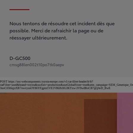
Nous tentons de résoudre cet incident dès que
possible. Merci de rafraichir la page ou de
réessayer ultérieurement.
D-GC500
cmsg88len002t10po7tk0aepv
POST https://usc-webcomponents.toyota-europe.com/v1/car-filter-header/fr/fr?
carFilter=used&brand=toyota&uscEnv=production&useGlobalStore=true&utm_campaign=SEM_Gener
3noC03t6qyrXR7owvysnOY86YFgptrr1VE1V86Jb3lG3KYxw-3V9wdBoCB7gQAvD_BwE