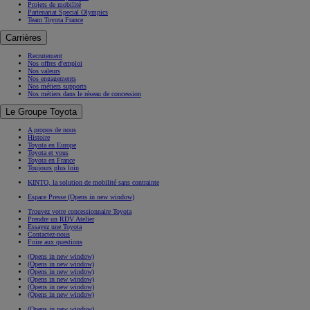
Projets de mobilité
Partenariat Special Olympics
Team Toyota France
Carrières
Recrutement
Nos offres d'emploi
Nos valeurs
Nos engagements
Nos métiers supports
Nos métiers dans le réseau de concession
Le Groupe Toyota
A propos de nous
Histoire
Toyota en Europe
Toyota et vous
Toyota en France
Toujours plus loin
KINTO, la solution de mobilité sans contrainte
Espace Presse
(Opens in new window)
Trouvez votre concessionnaire Toyota
Prendre un RDV Atelier
Essayez une Toyota
Contactez-nous
Foire aux questions
(Opens in new window)
(Opens in new window)
(Opens in new window)
(Opens in new window)
(Opens in new window)
(Opens in new window)
(Opens in new window)