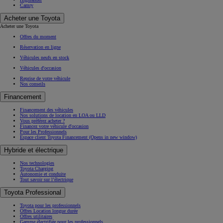
Camry
Acheter une Toyota
Acheter une Toyota
Offres du moment
Réservation en ligne
Véhicules neufs en stock
Véhicules d'occasion
Reprise de votre véhicule
Nos conseils
Financement
Financement des véhicules
Nos solutions de location en LOA ou LLD
Vous préférez acheter ?
Financez votre véhicule d'occasion
Pour les Professionnels
Espace client Toyota Financement
(Opens in new window)
Hybride et électrique
Nos technologies
Toyota Charging
Autonomie et conduite
Tout savoir sur l’électrique
Toyota Professional
Toyota pour les professionnels
Offres Location longue durée
Offres utilitaires
Gamme électrifiée pour les professionnels