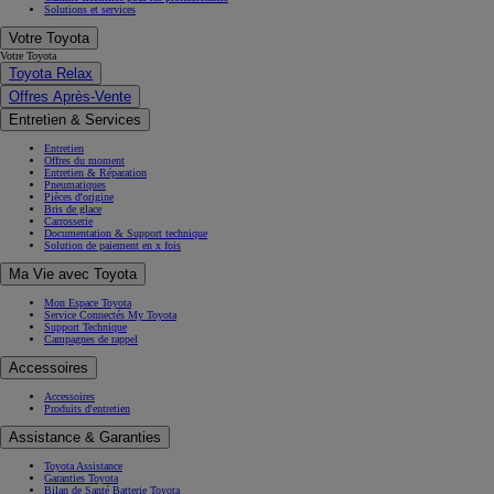
Solutions et services
Votre Toyota
Votre Toyota
Toyota Relax
Offres Après-Vente
Entretien & Services
Entretien
Offres du moment
Entretien & Réparation
Pneumatiques
Pièces d'origine
Bris de glace
Carrosserie
Documentation & Support technique
Solution de paiement en x fois
Ma Vie avec Toyota
Mon Espace Toyota
Service Connectés My Toyota
Support Technique
Campagnes de rappel
Accessoires
Accessoires
Produits d'entretien
Assistance & Garanties
Toyota Assistance
Garanties Toyota
Bilan de Santé Batterie Toyota