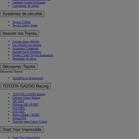
Garantie Confort Extracare
Campagnes de rappel
Systèmes de sécurité
Toyota T-Mate
Toyota Safety Sense
Assurer ma Toyota
Assurer mon véhicule
Les options sur-mesure
Assurance Connectée
Assurer votre Occasion
Espace Client Toyota Assurances
Demander un devis
Découvrez Toyota
Découvrez Toyota
Actualités et évènements
TOYOTA GAZOO Racing
TOYOTA GAZOO Racing
Gamme Gazoo Racing
GR Yaris
Finition GR SPORT
FIA WRC
FIA WEC
Rallye Dakar / W2RC
Supra GT4
Trouvez votre Gazoo Center
Start Your Impossible
Start Your Impossible