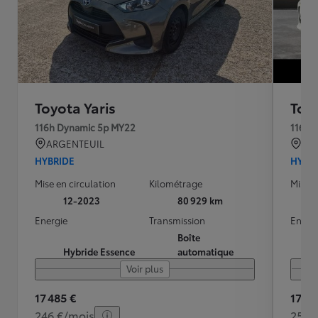
Toyota Yaris
Toyo
116h Dynamic 5p MY22
116h 
ARGENTEUIL
VE
HYBRIDE
HYBR
Mise en circulation
Kilométrage
Mise e
12-2023
80 929 km
Energie
Transmission
Energ
Boîte
Hybride Essence
automatique
Voir plus
17 485 €
17 79
246 €/mois
257 