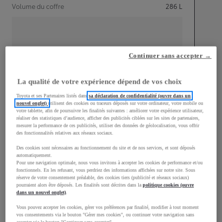
Volume du coffre
286
L
Continuer sans accepter →
mm
1 500
Hauteur
La qualité de votre expérience dépend de vos choix
Toyota et ses Partenaires listés dans
sa déclaration de confidentialité (ouvre dans un
nouvel onglet)
utilisent des cookies ou traceurs déposés sur votre ordinateur, votre mobile ou
Longueur
3 940
mm
votre tablette, afin de poursuivre les finalités suivantes : améliorer votre expérience utilisateur,
réaliser des statistiques d’audience, afficher des publicités ciblées sur les sites de partenaires,
mesurer la performance de ces publicités, utiliser des données de géolocalisation, vous offrir
des fonctionnalités relatives aux réseaux sociaux.
Des cookies sont nécessaires au fonctionnement du site et de nos services, et sont déposés
automatiquement.
Pour une navigation optimale, nous vous invitons à accepter les cookies de performance et/ou
fonctionnels. En les refusant, vous perdriez des informations affichées sur notre site. Sous
Largeur
1 745
mm
réserve de votre consentement préalable, des cookies tiers (publicité et réseaux sociaux)
pourraient alors être déposés. Les finalités sont décrites dans la
politique cookies (ouvre
dans un nouvel onglet)
.
Vous pouvez accepter les cookies, gérer vos préférences par finalité, modifier à tout moment
vos consentements via le bouton "Gérer mes cookies", ou continuer votre navigation sans
accepter via le bouton "Continuer sans accepter".