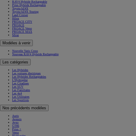
RAV4 Hybride Rechargeable
Prius Hybride Rechargeable
Toyota bZ4X
Toyota bZ4X Touring
Land Cruiser
Hilux
PROACE CITY
PROACE
PROACE Verso
PROACE MAX
Mirai
Modèles à venir
Nouvelle Yaris Cross
Nouveau RAV4 Hybride Rechargeable
Les catégories
Les Hybrides
Les voitures électriques
Les Hybrides Rechargeables
L'Hydrogène
Les Citadines
Les SUV
Les Familiales
Les 4x4
Les Utilitaires
Les Sportives
Nos précédents modèles
Auris
Avensis
Aygo
GT86
Prius +
Verso
Highlander