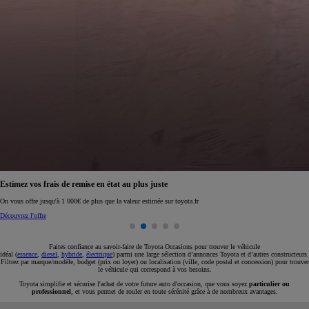
Réservez en ligne votre occasion pour 1€ seulement
Réservez en ligne
Faites confiance au savoir-faire de Toyota Occasions pour trouver le véhicule
idéal (
essence
,
diesel
,
hybride
,
électrique
) parmi une large sélection d’annonces Toyota et d’autres constructeurs.
Filtrez par marque/modèle, budget (prix ou loyer) ou localisation (ville, code postal et concession) pour trouver
le véhicule qui correspond à vos besoins.
Toyota simplifie et sécurise l'achat de votre future auto d'occasion, que vous soyez
particulier ou
professionnel
, et vous permet de rouler en toute sérénité grâce à de nombreux avantages.