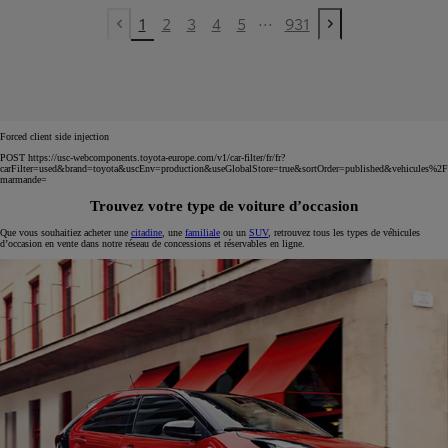
...
1
2
3
4
5
931
Previous page
Next page
Forced client side injection
POST https://usc-webcomponents.toyota-europe.com/v1/car-filter/fr/fr?
carFilter=used&brand=toyota&uscEnv=production&useGlobalStore=true&sortOrder=published&vehicules%2F
marmande=
Trouvez votre type de voiture d’occasion
Que vous souhaitiez acheter une
citadine
, une
familiale
ou un
SUV
, retrouvez tous les types de véhicules
d’occasion en vente dans notre réseau de concessions et réservables en ligne.