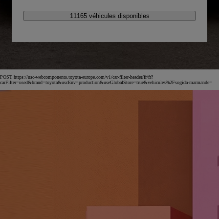
11165 véhicules disponibles
POST https://usc-webcomponents.toyota-europe.com/v1/car-filter-header/fr/fr?
carFilter=used&brand=toyota&uscEnv=production&useGlobalStore=true&vehicules%2Fsogida-marmande=