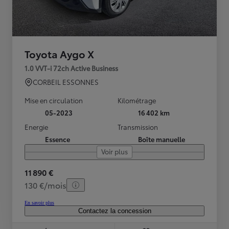
Toyota Aygo X
1.0 VVT-i 72ch Active Business
CORBEIL ESSONNES
Mise en circulation
Kilométrage
05-2023
16 402 km
Energie
Transmission
Essence
Boîte manuelle
Voir plus
11 890 €
130 €/mois
En savoir plus
Contactez la concession