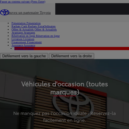
Passer au contenu suivant
(Press Enter)
...
Trouvez un partenaire Toyota
Voiture d'occasion
Présentation
Présentation
Rachats Cash
Rachats ExtraOrdinaires
Offres & Actualités
Offres & Actualités
Avantages
Avantages
Réservation en ligne
Réservation en ligne
Livraison
Livraison
Financement
Financement
Assurance
Assurance
Hybride
Hybride
Défilement vers la gauche
Défilement vers la droite
Véhicules d'occasion (toutes
marques)
Ne manquez pas l'occasion idéale : Réservez-la
facilement en ligne.